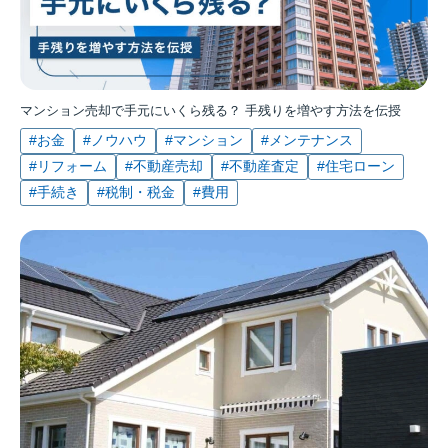
マンション売却で手元にいくら残る？ 手残りを増やす方法を伝授
#お金
#ノウハウ
#マンション
#メンテナンス
#リフォーム
#不動産売却
#不動産査定
#住宅ローン
#手続き
#税制・税金
#費用