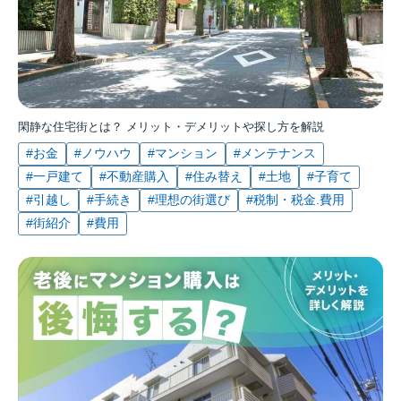
閑静な住宅街とは？ メリット・デメリットや探し方を解説
#お金
#ノウハウ
#マンション
#メンテナンス
#一戸建て
#不動産購入
#住み替え
#土地
#子育て
#引越し
#手続き
#理想の街選び
#税制・税金.費用
#街紹介
#費用