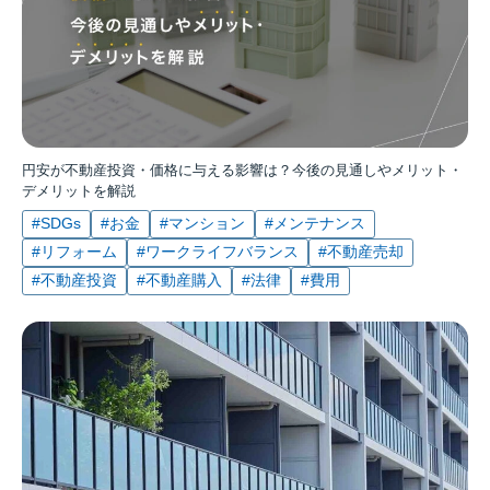
円安が不動産投資・価格に与える影響は？今後の見通しやメリット・
デメリットを解説
#SDGs
#お金
#マンション
#メンテナンス
#リフォーム
#ワークライフバランス
#不動産売却
#不動産投資
#不動産購入
#法律
#費用