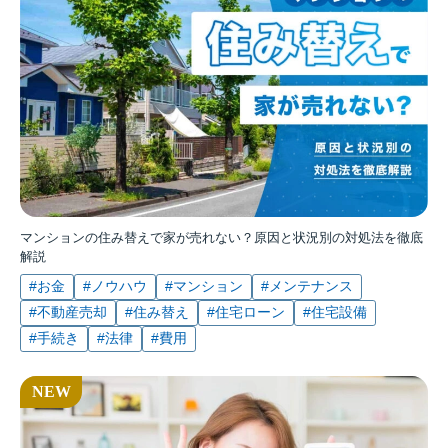
マンションの住み替えで家が売れない？原因と状況別の対処法を徹底
解説
#お金
#ノウハウ
#マンション
#メンテナンス
#不動産売却
#住み替え
#住宅ローン
#住宅設備
#手続き
#法律
#費用