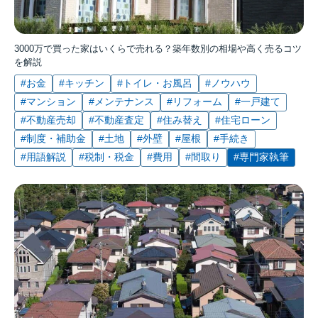
3000万で買った家はいくらで売れる？築年数別の相場や高く売るコツ
を解説
#お金
#キッチン
#トイレ・お風呂
#ノウハウ
#マンション
#メンテナンス
#リフォーム
#一戸建て
#不動産売却
#不動産査定
#住み替え
#住宅ローン
#制度・補助金
#土地
#外壁
#屋根
#手続き
#用語解説
#税制・税金
#費用
#間取り
#専門家執筆