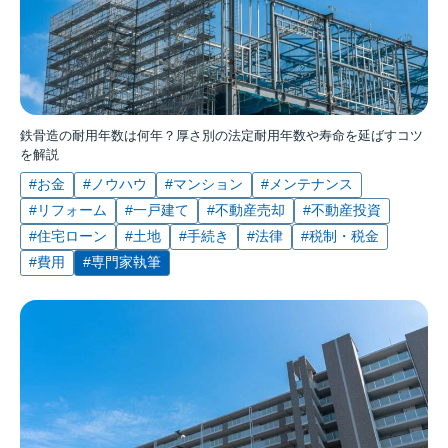
鉄骨造の耐用年数は何年？厚さ別の法定耐用年数や寿命を延ばすコツ
を解説
#お金
#ノウハウ
#マンション
#メンテナンス
#リフォーム
#一戸建て
#不動産売却
#不動産投資
#住宅ローン
#土地
#手続き
#法律
#税制・税金
#費用
#専門家執筆