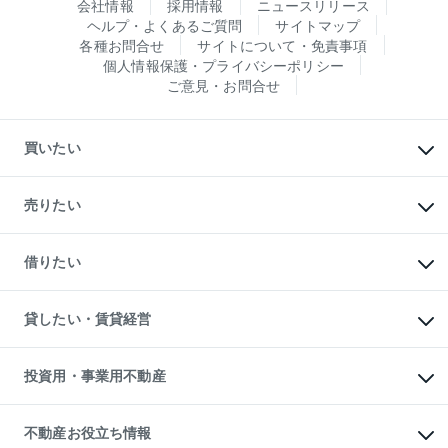
会社情報
採用情報
ニュースリリース
ヘルプ・よくあるご質問
サイトマップ
各種お問合せ
サイトについて・免責事項
個人情報保護・プライバシーポリシー
ご意見・お問合せ
買いたい
マンションの購入
新築・分譲マンションの購入
売りたい
中古マンションの購入
一戸建ての購入
マンションの売却・査定
新築一戸建ての購入
一戸建ての売却・査定
借りたい
中古一戸建ての購入
土地の売却・査定
土地の購入
スピードAI査定
不動産購入の流れ
物件を借りる
不動産売却について
注目キーワード物件特集
オフィス・店舗の賃貸
貸したい・賃貸経営
不動産査定について
購入ガイド
借りるときの流れ
売却サービス
借りるガイド
不動産売却の流れ
無料賃料査定
多言語対応
不動産買換えの流れ
マンション賃料データ
投資用・事業用不動産
売却ガイド
賃貸管理プラン
English
繁体中文
簡体中文
リロケーションについて
投資用不動産
貸すときの流れ
事業用不動産
不動産お役立ち情報
貸すガイド
マンション投資