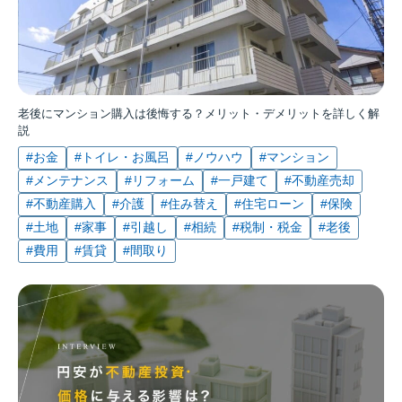
老後にマンション購入は後悔する？メリット・デメリットを詳しく解
説
#お金
#トイレ・お風呂
#ノウハウ
#マンション
#メンテナンス
#リフォーム
#一戸建て
#不動産売却
#不動産購入
#介護
#住み替え
#住宅ローン
#保険
#土地
#家事
#引越し
#相続
#税制・税金
#老後
#費用
#賃貸
#間取り