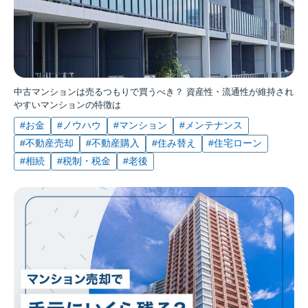
中古マンションは売るつもりで買うべき？ 資産性・流通性が維持され
やすいマンションの特徴は
#お金
#ノウハウ
#マンション
#メンテナンス
#不動産売却
#不動産購入
#住み替え
#住宅ローン
#相続
#税制・税金
#老後