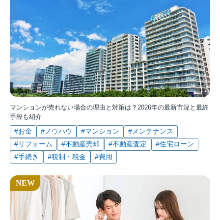
マンションが売れない場合の理由と対策は？2026年の最新市況と最終
手段も紹介
#お金
#ノウハウ
#マンション
#メンテナンス
#リフォーム
#不動産売却
#不動産査定
#住宅ローン
#手続き
#税制・税金
#費用