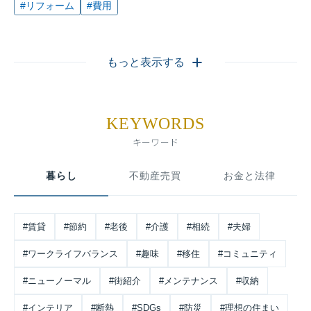
#リフォーム
#費用
もっと表示する
KEYWORDS
キーワード
暮らし
不動産売買
お金と法律
#賃貸
#節約
#老後
#介護
#相続
#夫婦
#ワークライフバランス
#趣味
#移住
#コミュニティ
#ニューノーマル
#街紹介
#メンテナンス
#収納
#インテリア
#断熱
#SDGs
#防災
#理想の住まい