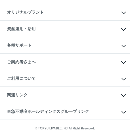
投資用マンション
不動産AIアドバイザー Tellus Talk
マンション一棟
マンションライブラリー
オリジナルブランド
アパート経営
人気マンションランキング
アパート投資用物件
暮らしに役立つ不動産メディア

収益物件
当社売主リノベーションマンション
「Lnote」
ビル購入（ビル一棟）
一棟リノベーションマンション

資産運用・活用
不動産相場・不動産価格情報
投資用不動産の売却査定
L`GENTE（ルジェンテ）
不動産売却FAQ
事業用不動産の売却査定
区分リノベーションマンション

不動産コラム・ニュース
等価交換事業
海外不動産
Lideas（リディアス）
不動産用語集
不動産M&A
各種サポート
投資用一棟レジデンスWELL

不動産なんでもネット相談室
アセットマネジメント・出資
SQUARE（ウェルスクエア）
住まいの税金
不動産小口投資

シニア向けサポート
物件一括検索（購入＆賃貸）
LEGACIA（レガシア）
相続サポート
ご契約者さまへ
リフォームサポート
ご契約者さまサポートメニュー
ご紹介・再契約特典
ご利用について
入居者様専用-各種ご案内（賃貸）
東急こすもす会「こすもすWeb」
本人確認に関するお客様へのお願い
金融商品取引について
関連リンク
東急リバブル ソーシャルメディアポリシー
ご意見・お問い合わせ（金融商品取引専用の相談・お問い合わせ窓口）
すまいValue
保険募集におけるプライバシー・ポリシー
これからご結婚される方に東急百貨店のブライダルクラブ
東急不動産ホールディングスグループリンク
ダイレクトメール（郵送物）・Eメールなどの送付停止について
人材サービスのご用命は 東急リバブルスタッフ株式会社まで
宅地建物取引業者の皆様へ
東北の逸品を贈ります 東北すぐれものセレクション
東急不動産
民泊の開業・運営のご相談は「ReINN株式会社」まで
東急コミュニティー
© TOKYU LIVABLE,INC.All Right Reserved.