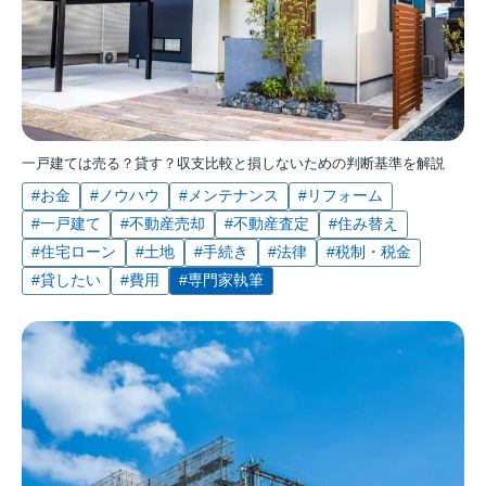
一戸建ては売る？貸す？収支比較と損しないための判断基準を解説
#お金
#ノウハウ
#メンテナンス
#リフォーム
#一戸建て
#不動産売却
#不動産査定
#住み替え
#住宅ローン
#土地
#手続き
#法律
#税制・税金
#貸したい
#費用
#専門家執筆