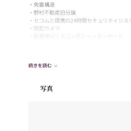
・免震構造
・野村不動産旧分譲
・セコムと提携の24時間セキュリティシス
・防犯カメラ
・駐車場はリモコン式シャッターゲート
・ダブルオートロックの4重セキュリティ
・ハンズフリーキー
・防災備蓄倉庫あり
続きを読む
・宅配ロッカー
・各階ゴミ置き場
・共用トランクルームあり
写真
・ゲストルームあり
・スカイデッキあり
・ペット飼育可能（飼育細則制限がござい
～お部屋について～
・15階部分南西・北東の角部屋につき陽当