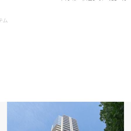
テム
ます。）
たり・眺望・通風良好です