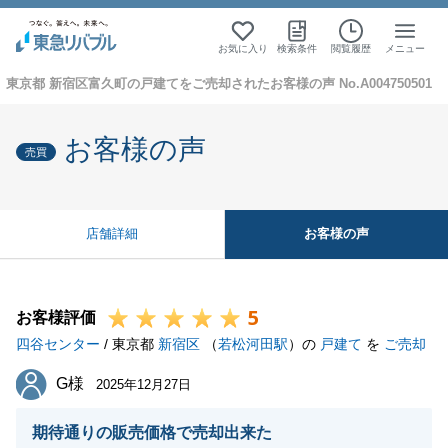
お気に入り
検索条件
閲覧履歴
メニュー
東京都 新宿区富久町の戸建てをご売却されたお客様の声 No.A004750501
お客様の声
売買
お客様の声
店舗詳細
5
お客様評価
四谷センター
/ 東京都
新宿区
（
若松河田駅
）の
戸建て
を
ご売却
G様
G様
2025年12月27日
期待通りの販売価格で売却出来た