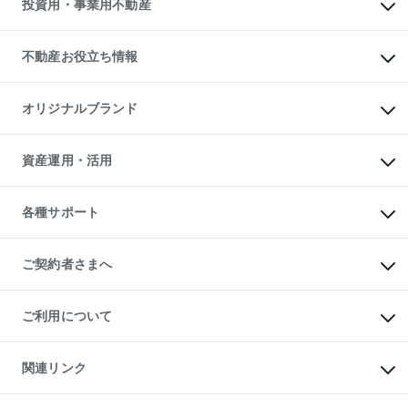
投資用・事業用不動産
売却ガイド
賃貸管理プラン
English
繁体中文
簡体中文
リロケーションについて
投資用不動産
貸すときの流れ
事業用不動産
不動産お役立ち情報
貸すガイド
マンション投資
投資用マンション
不動産AIアドバイザー Tellus Talk
マンション一棟
マンションライブラリー
オリジナルブランド
アパート経営
人気マンションランキング
アパート投資用物件
暮らしに役立つ不動産メディア

収益物件
当社売主リノベーションマンション
「Lnote」
ビル購入（ビル一棟）
一棟リノベーションマンション

資産運用・活用
不動産相場・不動産価格情報
投資用不動産の売却査定
L`GENTE（ルジェンテ）
不動産売却FAQ
事業用不動産の売却査定
区分リノベーションマンション

不動産コラム・ニュース
等価交換事業
海外不動産
Lideas（リディアス）
不動産用語集
不動産M&A
各種サポート
投資用一棟レジデンスWELL

不動産なんでもネット相談室
アセットマネジメント・出資
SQUARE（ウェルスクエア）
住まいの税金
不動産小口投資

シニア向けサポート
物件一括検索（購入＆賃貸）
LEGACIA（レガシア）
相続サポート
ご契約者さまへ
リフォームサポート
ご契約者さまサポートメニュー
ご紹介・再契約特典
ご利用について
入居者様専用-各種ご案内（賃貸）
東急こすもす会「こすもすWeb」
本人確認に関するお客様へのお願い
金融商品取引について
関連リンク
東急リバブル ソーシャルメディアポリシー
ご意見・お問い合わせ（金融商品取引専用の相談・お問い合わせ窓口）
すまいValue
保険募集におけるプライバシー・ポリシー