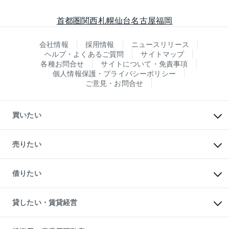
首都圏
関西
札幌
仙台
名古屋
福岡
会社情報
採用情報
ニュースリリース
ヘルプ・よくあるご質問
サイトマップ
各種お問合せ
サイトについて・免責事項
個人情報保護・プライバシーポリシー
ご意見・お問合せ
買いたい
マンションの購入
新築・分譲マンションの購入
売りたい
中古マンションの購入
一戸建ての購入
マンションの売却・査定
新築一戸建ての購入
一戸建ての売却・査定
借りたい
中古一戸建ての購入
土地の売却・査定
土地の購入
スピードAI査定
不動産購入の流れ
物件を借りる
不動産売却について
注目キーワード物件特集
オフィス・店舗の賃貸
貸したい・賃貸経営
不動産査定について
購入ガイド
借りるときの流れ
売却サービス
借りるガイド
不動産売却の流れ
無料賃料査定
多言語対応
不動産買換えの流れ
マンション賃料データ