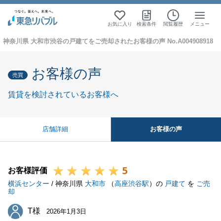
お気に入り
検索条件
閲覧履歴
メニュー
神奈川県 大和市渋谷の戸建てをご売却されたお客様の声 No.A004908918
お客様の声
売買
賃貸を検討されているお客様へ
お客様の声
店舗詳細
5
お客様評価
横浜センター
/ 神奈川県
大和市
（
高座渋谷駅
）の
戸建て
を
ご売
却
T様
T様
2026年1月3日