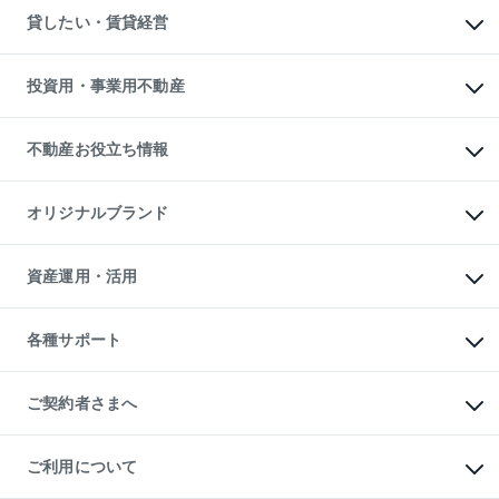
不動産売却について
注目キーワード物件特集
オフィス・店舗の賃貸
貸したい・賃貸経営
不動産査定について
購入ガイド
借りるときの流れ
売却サービス
借りるガイド
不動産売却の流れ
無料賃料査定
多言語対応
不動産買換えの流れ
マンション賃料データ
投資用・事業用不動産
売却ガイド
賃貸管理プラン
English
繁体中文
簡体中文
リロケーションについて
投資用不動産
貸すときの流れ
事業用不動産
不動産お役立ち情報
貸すガイド
マンション投資
投資用マンション
不動産AIアドバイザー Tellus Talk
マンション一棟
マンションライブラリー
オリジナルブランド
アパート経営
人気マンションランキング
アパート投資用物件
暮らしに役立つ不動産メディア

収益物件
当社売主リノベーションマンション
「Lnote」
ビル購入（ビル一棟）
一棟リノベーションマンション

資産運用・活用
不動産相場・不動産価格情報
投資用不動産の売却査定
L`GENTE（ルジェンテ）
不動産売却FAQ
事業用不動産の売却査定
区分リノベーションマンション

不動産コラム・ニュース
等価交換事業
海外不動産
Lideas（リディアス）
不動産用語集
不動産M&A
各種サポート
投資用一棟レジデンスWELL

不動産なんでもネット相談室
アセットマネジメント・出資
SQUARE（ウェルスクエア）
住まいの税金
不動産小口投資

シニア向けサポート
物件一括検索（購入＆賃貸）
LEGACIA（レガシア）
相続サポート
ご契約者さまへ
リフォームサポート
ご契約者さまサポートメニュー
ご紹介・再契約特典
ご利用について
入居者様専用-各種ご案内（賃貸）
東急こすもす会「こすもすWeb」