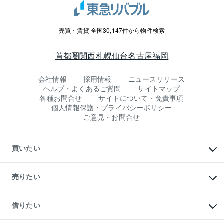
売買・賃貸 全国30,147件から物件検索
首都圏
関西
札幌
仙台
名古屋
福岡
会社情報
採用情報
ニュースリリース
ヘルプ・よくあるご質問
サイトマップ
各種お問合せ
サイトについて・免責事項
個人情報保護・プライバシーポリシー
ご意見・お問合せ
買いたい
マンションの購入
新築・分譲マンションの購入
売りたい
中古マンションの購入
一戸建ての購入
マンションの売却・査定
新築一戸建ての購入
一戸建ての売却・査定
借りたい
中古一戸建ての購入
土地の売却・査定
土地の購入
スピードAI査定
不動産購入の流れ
物件を借りる