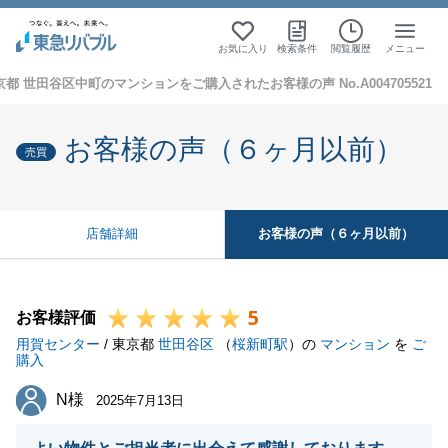
お気に入り
検索条件
閲覧履歴
メニュー
京都 世田谷区中町のマンションをご購入されたお客様の声 No.A004705521
お客様の声（６ヶ月以前）
売買
お客様の声（６ヶ月以前）
店舗詳細
5
お客様評価
用賀センター
/ 東京都
世田谷区
（
桜新町駅
）の
マンション
を
ご
購入
N様
N様
2025年7月13日