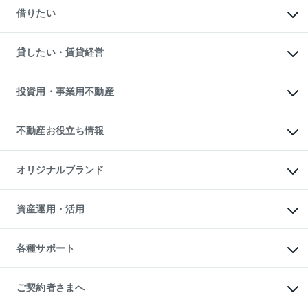
新築一戸建ての購入
一戸建ての売却・査定
借りたい
中古一戸建ての購入
土地の売却・査定
土地の購入
スピードAI査定
不動産購入の流れ
物件を借りる
不動産売却について
注目キーワード物件特集
オフィス・店舗の賃貸
貸したい・賃貸経営
不動産査定について
購入ガイド
借りるときの流れ
売却サービス
借りるガイド
不動産売却の流れ
無料賃料査定
多言語対応
不動産買換えの流れ
マンション賃料データ
投資用・事業用不動産
売却ガイド
賃貸管理プラン
English
繁体中文
簡体中文
リロケーションについて
投資用不動産
貸すときの流れ
事業用不動産
不動産お役立ち情報
貸すガイド
マンション投資
投資用マンション
不動産AIアドバイザー Tellus Talk
マンション一棟
マンションライブラリー
オリジナルブランド
アパート経営
人気マンションランキング
アパート投資用物件
暮らしに役立つ不動産メディア

収益物件
当社売主リノベーションマンション
「Lnote」
ビル購入（ビル一棟）
一棟リノベーションマンション

資産運用・活用
不動産相場・不動産価格情報
投資用不動産の売却査定
L`GENTE（ルジェンテ）
不動産売却FAQ
事業用不動産の売却査定
区分リノベーションマンション

不動産コラム・ニュース
等価交換事業
海外不動産
Lideas（リディアス）
不動産用語集
不動産M&A
各種サポート
投資用一棟レジデンスWELL

不動産なんでもネット相談室
アセットマネジメント・出資
SQUARE（ウェルスクエア）
住まいの税金
不動産小口投資

シニア向けサポート
物件一括検索（購入＆賃貸）
LEGACIA（レガシア）
相続サポート
ご契約者さまへ
リフォームサポート