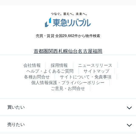
売買・賃貸 全国29,662件から物件検索
首都圏
関西
札幌
仙台
名古屋
福岡
会社情報
採用情報
ニュースリリース
ヘルプ・よくあるご質問
サイトマップ
各種お問合せ
サイトについて・免責事項
個人情報保護・プライバシーポリシー
ご意見・お問合せ
買いたい
マンションの購入
新築・分譲マンションの購入
売りたい
中古マンションの購入
一戸建ての購入
マンションの売却・査定