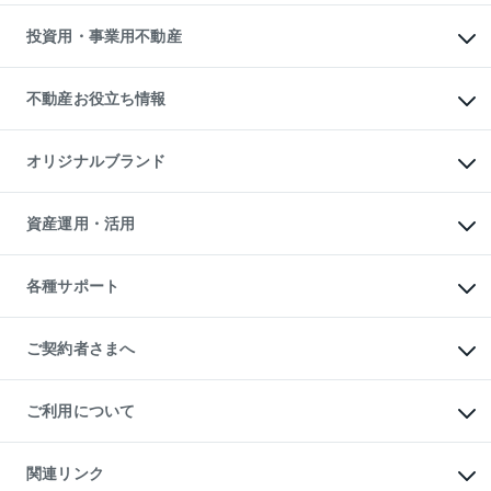
借りるガイド
不動産売却の流れ
無料賃料査定
多言語対応
不動産買換えの流れ
マンション賃料データ
投資用・事業用不動産
売却ガイド
賃貸管理プラン
English
繁体中文
簡体中文
リロケーションについて
投資用不動産
貸すときの流れ
事業用不動産
不動産お役立ち情報
貸すガイド
マンション投資
投資用マンション
不動産AIアドバイザー Tellus Talk
マンション一棟
マンションライブラリー
オリジナルブランド
アパート経営
人気マンションランキング
アパート投資用物件
暮らしに役立つ不動産メディア

収益物件
当社売主リノベーションマンション
「Lnote」
ビル購入（ビル一棟）
一棟リノベーションマンション

資産運用・活用
不動産相場・不動産価格情報
投資用不動産の売却査定
L`GENTE（ルジェンテ）
不動産売却FAQ
事業用不動産の売却査定
区分リノベーションマンション

不動産コラム・ニュース
等価交換事業
海外不動産
Lideas（リディアス）
不動産用語集
不動産M&A
各種サポート
投資用一棟レジデンスWELL

不動産なんでもネット相談室
アセットマネジメント・出資
SQUARE（ウェルスクエア）
住まいの税金
不動産小口投資

シニア向けサポート
物件一括検索（購入＆賃貸）
LEGACIA（レガシア）
相続サポート
ご契約者さまへ
リフォームサポート
ご契約者さまサポートメニュー
ご紹介・再契約特典
ご利用について
入居者様専用-各種ご案内（賃貸）
東急こすもす会「こすもすWeb」
本人確認に関するお客様へのお願い
金融商品取引について
関連リンク
東急リバブル ソーシャルメディアポリシー