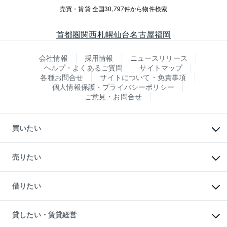
売買・賃貸 全国30,797件から物件検索
首都圏
関西
札幌
仙台
名古屋
福岡
会社情報
採用情報
ニュースリリース
ヘルプ・よくあるご質問
サイトマップ
各種お問合せ
サイトについて・免責事項
個人情報保護・プライバシーポリシー
ご意見・お問合せ
買いたい
マンションの購入
新築・分譲マンションの購入
売りたい
中古マンションの購入
一戸建ての購入
マンションの売却・査定
新築一戸建ての購入
一戸建ての売却・査定
借りたい
中古一戸建ての購入
土地の売却・査定
土地の購入
スピードAI査定
不動産購入の流れ
物件を借りる
不動産売却について
注目キーワード物件特集
オフィス・店舗の賃貸
貸したい・賃貸経営
不動産査定について
購入ガイド
借りるときの流れ
売却サービス