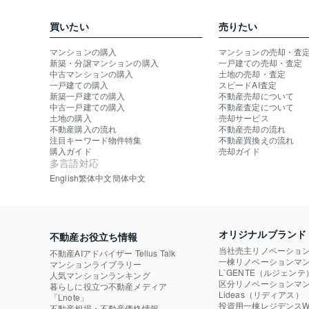
買いたい
売りたい
マンションの購入
マンションの売却・査
新築・分譲マンションの購入
一戸建ての売却・査定
中古マンションの購入
土地の売却・査定
一戸建ての購入
スピードAI査定
新築一戸建ての購入
不動産売却について
中古一戸建ての購入
不動産査定について
土地の購入
売却サービス
不動産購入の流れ
不動産売却の流れ
注目キーワード物件特集
不動産買換えの流れ
購入ガイド
売却ガイド
多言語対応
English
繁体中文
簡体中文
オリジナルブランド
不動産お役立ち情報
当社売主リノベーショ
不動産AIアドバイザー Tellus Talk
一棟リノベーションマン
マンションライブラリー
L`GENTE（ルジェンテ
人気マンションランキング
区分リノベーションマン
暮らしに役立つ不動産メディア

Lideas（リディアス）
「Lnote」
投資用一棟レジデンスWE
不動産相場・不動産価格情報