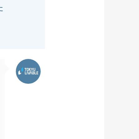
た
東急リバブル