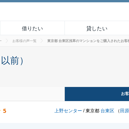
借りたい
貸したい
ー
お客様の声一覧
東京都 台東区浅草のマンションをご購入されたお客様の声 
月以前）
お
5
上野センター
/ 東京都
台東区
（
田