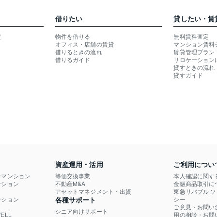
借りたい
貸したい・賃
定
物件を借りる
無料賃料査定
オフィス・店舗の賃貸
マンション賃料
借りるときの流れ
賃貸管理プラン
借りるガイド
リロケーション
貸すときの流れ
貸すガイド
資産運用・活用
ご利用につい
ンマンション
等価交換事業
本人確認に関す
ション

不動産M&A
金融商品取引に
）
アセットマネジメント・出資
東急リバブル 
ション

各種サポート
シー
ご意見・お問い
シニア向けサポート
LL

用の相談・お問