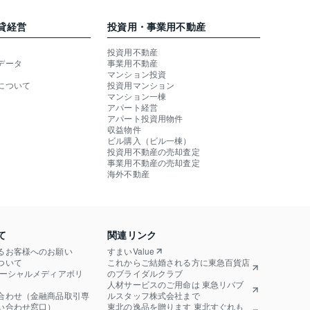
貸経営
投資用・事業用不動産
投資用不動産
データ
事業用不動産
マンション投資
について
投資用マンション
マンション一棟
アパート経営
アパート投資用物件
収益物件
ビル購入（ビル一棟）
投資用不動産の売却査定
事業用不動産の売却査定
海外不動産
て
関連リンク
るお客様へのお願い
すまいValue
ついて
これからご結婚される方に東急百貨店
ソーシャルメディアポリ
のブライダルクラブ
人材サービスのご用命は 東急リバブ
合わせ（金融商品取引専
ルスタッフ株式会社まで
い合わせ窓口）
東北の逸品を贈ります 東北すぐれも