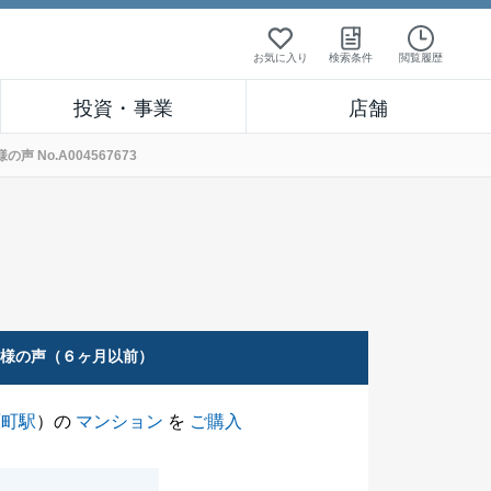
お気に入り
検索条件
閲覧履歴
投資・事業
店舗
No.A004567673
客様の声（６ヶ月以前）
原町駅
）の
マンション
を
ご購入