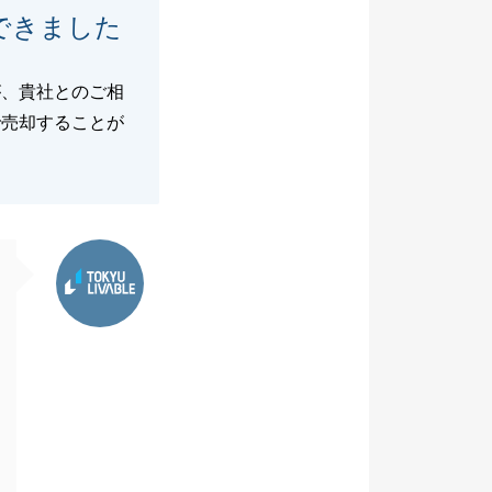
できました
が、貴社とのご相
で売却することが
東急リバブル