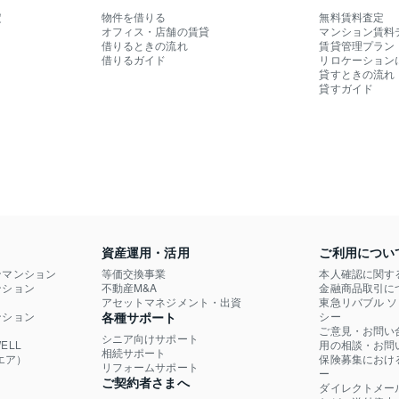
定
物件を借りる
無料賃料査定
オフィス・店舗の賃貸
マンション賃料
借りるときの流れ
賃貸管理プラン
借りるガイド
リロケーション
貸すときの流れ
貸すガイド
資産運用・活用
ご利用につい
ンマンション
等価交換事業
本人確認に関す
ション

不動産M&A
金融商品取引に
）
アセットマネジメント・出資
東急リバブル 
ション

各種サポート
シー
ご意見・お問い
シニア向けサポート
LL

用の相談・お問
相続サポート
エア）
保険募集におけ
リフォームサポート
ー
ご契約者さまへ
ダイレクトメー