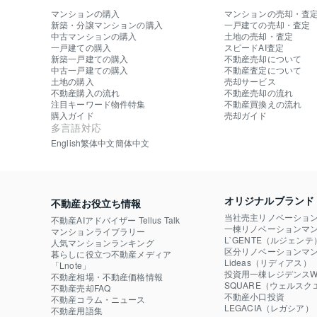
マンションの購入
マンションの売却・査
新築・分譲マンションの購入
一戸建ての売却・査定
中古マンションの購入
土地の売却・査定
一戸建ての購入
スピードAI査定
新築一戸建ての購入
不動産売却について
中古一戸建ての購入
不動産査定について
土地の購入
売却サービス
不動産購入の流れ
不動産売却の流れ
注目キーワード物件特集
不動産買換えの流れ
購入ガイド
売却ガイド
多言語対応
English
繁体中文
簡体中文
オリジナルブランド
不動産お役立ち情報
当社売主リノベーショ
不動産AIアドバイザー Tellus Talk
一棟リノベーションマン
マンションライブラリー
L`GENTE（ルジェンテ
人気マンションランキング
区分リノベーションマン
暮らしに役立つ不動産メディア

Lideas（リディアス）
「Lnote」
投資用一棟レジデンスWE
不動産相場・不動産価格情報
SQUARE（ウェルスク
不動産売却FAQ
不動産小口投資

不動産コラム・ニュース
LEGACIA（レガシア）
不動産用語集