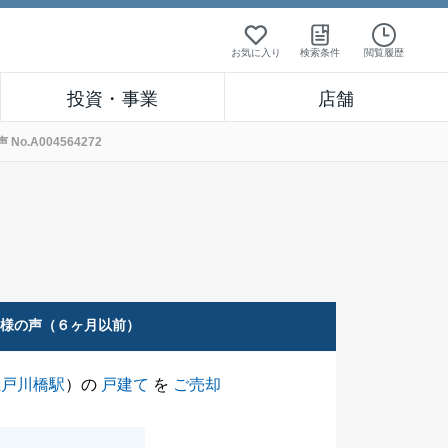
お気に入り
検索条件
閲覧履歴
投資・事業
店舗
.A004564272
客様の声（６ヶ月以前）
江戸川橋駅
）の
戸建て
を
ご売却