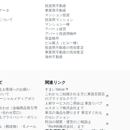
投資用不動産
データ
事業用不動産
マンション投資
について
投資用マンション
マンション一棟
アパート経営
アパート投資用物件
収益物件
ビル購入（ビル一棟）
投資用不動産の売却査定
事業用不動産の売却査定
海外不動産
て
関連リンク
るお客様へのお願い
すまいValue
ついて
これからご結婚される方に東急百貨店
ソーシャルメディアポリ
のブライダルクラブ
人材サービスのご用命は 東急リバブ
合わせ（金融商品取引専
ルスタッフ株式会社まで
い合わせ窓口）
東北の逸品を贈ります 東北すぐれも
るプライバシー・ポリシ
のセレクション
民泊の開業・運営のご相談は
ル（郵送物）・Eメール
「ReINN株式会社」まで