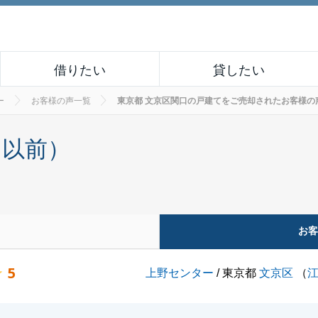
借りたい
貸したい
ー
お客様の声一覧
東京都 文京区関口の戸建てをご売却されたお客様の声 No
月以前）
お
5
上野センター
/ 東京都
文京区
（