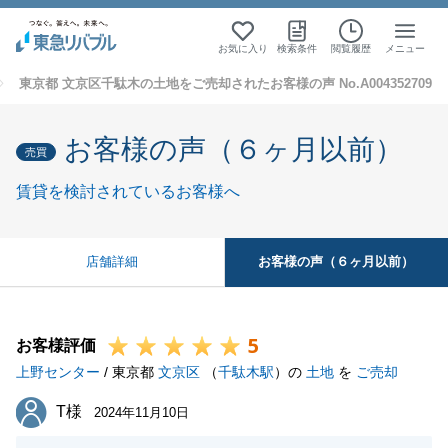
お気に入り
検索条件
閲覧履歴
メニュー
東京都 文京区千駄木の土地をご売却されたお客様の声 No.A004352709
お客様の声（６ヶ月以前）
売買
賃貸を検討されているお客様へ
お客様の声（６ヶ月以前）
店舗詳細
5
お客様評価
上野センター
/ 東京都
文京区
（
千駄木駅
）の
土地
を
ご売却
T様
T様
2024年11月10日