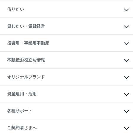
一戸建ての購入
マンションの売却・査定
新築一戸建ての購入
一戸建ての売却・査定
借りたい
中古一戸建ての購入
土地の売却・査定
土地の購入
スピードAI査定
不動産購入の流れ
物件を借りる
不動産売却について
注目キーワード物件特集
オフィス・店舗の賃貸
貸したい・賃貸経営
不動産査定について
購入ガイド
借りるときの流れ
売却サービス
借りるガイド
不動産売却の流れ
無料賃料査定
多言語対応
不動産買換えの流れ
マンション賃料データ
投資用・事業用不動産
売却ガイド
賃貸管理プラン
English
繁体中文
簡体中文
リロケーションについて
投資用不動産
貸すときの流れ
事業用不動産
不動産お役立ち情報
貸すガイド
マンション投資
投資用マンション
不動産AIアドバイザー Tellus Talk
マンション一棟
マンションライブラリー
オリジナルブランド
アパート経営
人気マンションランキング
アパート投資用物件
暮らしに役立つ不動産メディア

収益物件
当社売主リノベーションマンション
「Lnote」
ビル購入（ビル一棟）
一棟リノベーションマンション

資産運用・活用
不動産相場・不動産価格情報
投資用不動産の売却査定
L`GENTE（ルジェンテ）
不動産売却FAQ
事業用不動産の売却査定
区分リノベーションマンション

不動産コラム・ニュース
等価交換事業
海外不動産
Lideas（リディアス）
不動産用語集
不動産M&A
各種サポート
投資用一棟レジデンスWELL

不動産なんでもネット相談室
アセットマネジメント・出資
SQUARE（ウェルスクエア）
住まいの税金
不動産小口投資

シニア向けサポート
物件一括検索（購入＆賃貸）
LEGACIA（レガシア）
相続サポート
ご契約者さまへ
リフォームサポート