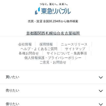
売買・賃貸 全国30,234件から物件検索
首都圏
関西
札幌
仙台
名古屋
福岡
会社情報
採用情報
ニュースリリース
ヘルプ・よくあるご質問
サイトマップ
各種お問合せ
サイトについて・免責事項
個人情報保護・プライバシーポリシー
ご意見・お問合せ
買いたい
マンションの購入
新築・分譲マンションの購入
売りたい
中古マンションの購入
一戸建ての購入
マンションの売却・査定
新築一戸建ての購入
一戸建ての売却・査定
借りたい
中古一戸建ての購入