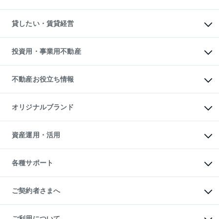
土地の売却・査定
土地の購入
スピードAI査定
不動産購入の流れ
物件を借りる
不動産売却について
注目キーワード物件特集
オフィス・店舗の賃貸
貸したい・賃貸経営
不動産査定について
購入ガイド
借りるときの流れ
売却サービス
借りるガイド
不動産売却の流れ
無料賃料査定
多言語対応
不動産買換えの流れ
マンション賃料データ
投資用・事業用不動産
売却ガイド
賃貸管理プラン
English
繁体中文
簡体中文
リロケーションについて
投資用不動産
貸すときの流れ
事業用不動産
不動産お役立ち情報
貸すガイド
マンション投資
投資用マンション
不動産AIアドバイザー Tellus Talk
マンション一棟
マンションライブラリー
オリジナルブランド
アパート経営
人気マンションランキング
アパート投資用物件
暮らしに役立つ不動産メディア

収益物件
当社売主リノベーションマンション
「Lnote」
ビル購入（ビル一棟）
一棟リノベーションマンション

資産運用・活用
不動産相場・不動産価格情報
投資用不動産の売却査定
L`GENTE（ルジェンテ）
不動産売却FAQ
事業用不動産の売却査定
区分リノベーションマンション

不動産コラム・ニュース
等価交換事業
海外不動産
Lideas（リディアス）
不動産用語集
不動産M&A
各種サポート
投資用一棟レジデンスWELL

不動産なんでもネット相談室
アセットマネジメント・出資
SQUARE（ウェルスクエア）
住まいの税金
不動産小口投資

シニア向けサポート
物件一括検索（購入＆賃貸）
LEGACIA（レガシア）
相続サポート
ご契約者さまへ
リフォームサポート
ご契約者さまサポートメニュー
ご紹介・再契約特典
ご利用について