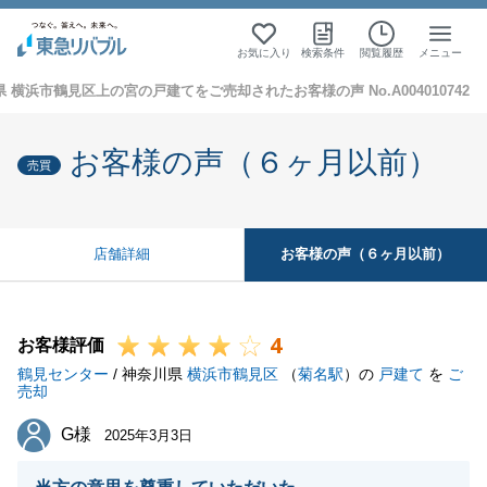
お気に入り
検索条件
閲覧履歴
メニュー
 横浜市鶴見区上の宮の戸建てをご売却されたお客様の声 No.A004010742
お客様の声（６ヶ月以前）
売買
お客様の声（６ヶ月以前）
店舗詳細
4
お客様評価
鶴見センター
/ 神奈川県
横浜市鶴見区
（
菊名駅
）の
戸建て
を
ご
売却
G様
G様
2025年3月3日