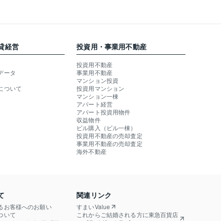
貸経営
投資用・事業用不動産
投資用不動産
データ
事業用不動産
マンション投資
について
投資用マンション
マンション一棟
アパート経営
アパート投資用物件
収益物件
ビル購入（ビル一棟）
投資用不動産の売却査定
事業用不動産の売却査定
海外不動産
て
関連リンク
るお客様へのお願い
すまいValue
ついて
これからご結婚される方に東急百貨店