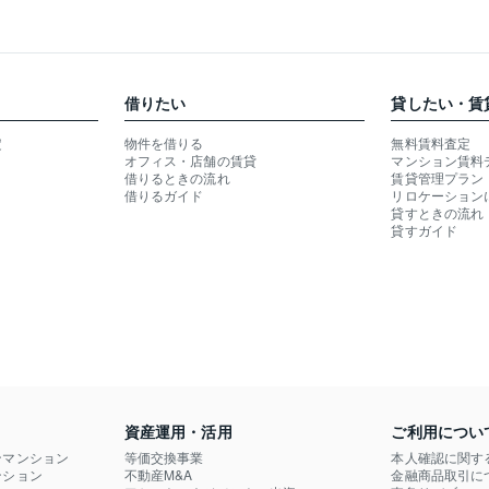
借りたい
貸したい・賃
定
物件を借りる
無料賃料査定
オフィス・店舗の賃貸
マンション賃料
借りるときの流れ
賃貸管理プラン
借りるガイド
リロケーション
貸すときの流れ
貸すガイド
資産運用・活用
ご利用につい
ンマンション
等価交換事業
本人確認に関す
ション

不動産M&A
金融商品取引に