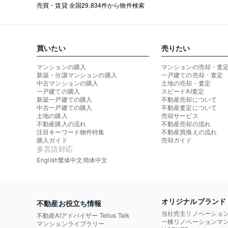
売買・賃貸 全国29,834件から物件検索
買いたい
売りたい
マンションの購入
マンションの売却・査
新築・分譲マンションの購入
一戸建ての売却・査定
中古マンションの購入
土地の売却・査定
一戸建ての購入
スピードAI査定
新築一戸建ての購入
不動産売却について
中古一戸建ての購入
不動産査定について
土地の購入
売却サービス
不動産購入の流れ
不動産売却の流れ
注目キーワード物件特集
不動産買換えの流れ
購入ガイド
売却ガイド
多言語対応
English
繁体中文
簡体中文
オリジナルブランド
不動産お役立ち情報
当社売主リノベーショ
不動産AIアドバイザー Tellus Talk
一棟リノベーションマン
マンションライブラリー