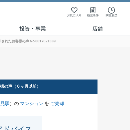
お気に入り
検索条件
閲覧履歴
投資・事業
店舗
お客様の声 No.0017021089
客様の声（６ヶ月以前）
鶴見駅
）の
マンション
を
ご売却
アドバイス