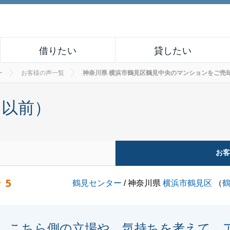
借りたい
貸したい
ー
お客様の声一覧
神奈川県 横浜市鶴見区鶴見中央のマンションをご売却された
月以前）
お
5
鶴見センター
/ 神奈川県
横浜市鶴見区
（
こちら側の立場や、気持ちを考えて、