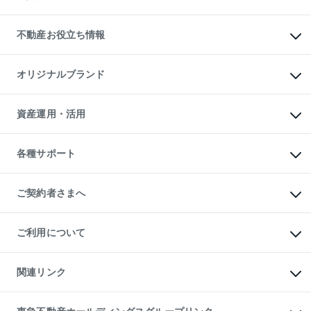
売却ガイド
賃貸管理プラン
English
繁体中文
簡体中文
リロケーションについて
投資用不動産
貸すときの流れ
事業用不動産
不動産お役立ち情報
貸すガイド
マンション投資
投資用マンション
不動産AIアドバイザー Tellus Talk
マンション一棟
マンションライブラリー
オリジナルブランド
アパート経営
人気マンションランキング
アパート投資用物件
暮らしに役立つ不動産メディア

収益物件
当社売主リノベーションマンション
「Lnote」
ビル購入（ビル一棟）
一棟リノベーションマンション

資産運用・活用
不動産相場・不動産価格情報
投資用不動産の売却査定
L`GENTE（ルジェンテ）
不動産売却FAQ
事業用不動産の売却査定
区分リノベーションマンション

不動産コラム・ニュース
等価交換事業
海外不動産
Lideas（リディアス）
不動産用語集
不動産M&A
各種サポート
投資用一棟レジデンスWELL

不動産なんでもネット相談室
アセットマネジメント・出資
SQUARE（ウェルスクエア）
住まいの税金
不動産小口投資

シニア向けサポート
物件一括検索（購入＆賃貸）
LEGACIA（レガシア）
相続サポート
ご契約者さまへ
リフォームサポート
ご契約者さまサポートメニュー
ご紹介・再契約特典
ご利用について
入居者様専用-各種ご案内（賃貸）
東急こすもす会「こすもすWeb」
本人確認に関するお客様へのお願い
金融商品取引について
関連リンク
東急リバブル ソーシャルメディアポリシー
ご意見・お問い合わせ（金融商品取引専用の相談・お問い合わせ窓口）
すまいValue
保険募集におけるプライバシー・ポリシー
これからご結婚される方に東急百貨店のブライダルクラブ