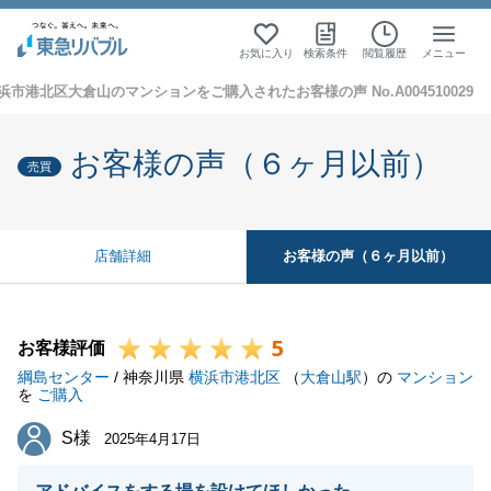
お気に入り
検索条件
閲覧履歴
メニュー
浜市港北区大倉山のマンションをご購入されたお客様の声 No.A004510029
お客様の声（６ヶ月以前）
売買
お客様の声（６ヶ月以前）
店舗詳細
5
お客様評価
綱島センター
/ 神奈川県
横浜市港北区
（
大倉山駅
）の
マンション
を
ご購入
S様
S様
2025年4月17日