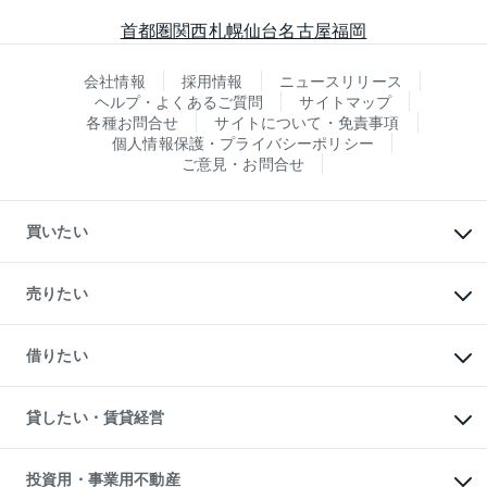
首都圏
関西
札幌
仙台
名古屋
福岡
会社情報
採用情報
ニュースリリース
ヘルプ・よくあるご質問
サイトマップ
各種お問合せ
サイトについて・免責事項
個人情報保護・プライバシーポリシー
ご意見・お問合せ
買いたい
マンションの購入
新築・分譲マンションの購入
売りたい
中古マンションの購入
一戸建ての購入
マンションの売却・査定
新築一戸建ての購入
一戸建ての売却・査定
借りたい
中古一戸建ての購入
土地の売却・査定
土地の購入
スピードAI査定
不動産購入の流れ
物件を借りる
不動産売却について
注目キーワード物件特集
オフィス・店舗の賃貸
貸したい・賃貸経営
不動産査定について
購入ガイド
借りるときの流れ
売却サービス
借りるガイド
不動産売却の流れ
無料賃料査定
多言語対応
不動産買換えの流れ
マンション賃料データ
投資用・事業用不動産