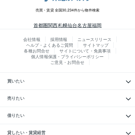
売買・賃貸 全国30,234件から物件検索
首都圏
関西
札幌
仙台
名古屋
福岡
会社情報
採用情報
ニュースリリース
ヘルプ・よくあるご質問
サイトマップ
各種お問合せ
サイトについて・免責事項
個人情報保護・プライバシーポリシー
ご意見・お問合せ
買いたい
マンションの購入
新築・分譲マンションの購入
売りたい
中古マンションの購入
一戸建ての購入
マンションの売却・査定
新築一戸建ての購入
一戸建ての売却・査定
借りたい
中古一戸建ての購入
土地の売却・査定
土地の購入
スピードAI査定
不動産購入の流れ
物件を借りる
不動産売却について
注目キーワード物件特集
オフィス・店舗の賃貸
貸したい・賃貸経営
不動産査定について