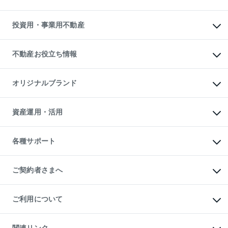
購入ガイド
借りるときの流れ
売却サービス
借りるガイド
不動産売却の流れ
無料賃料査定
多言語対応
不動産買換えの流れ
マンション賃料データ
投資用・事業用不動産
売却ガイド
賃貸管理プラン
English
繁体中文
簡体中文
リロケーションについて
投資用不動産
貸すときの流れ
事業用不動産
不動産お役立ち情報
貸すガイド
マンション投資
投資用マンション
不動産AIアドバイザー Tellus Talk
マンション一棟
マンションライブラリー
オリジナルブランド
アパート経営
人気マンションランキング
アパート投資用物件
暮らしに役立つ不動産メディア

収益物件
当社売主リノベーションマンション
「Lnote」
ビル購入（ビル一棟）
一棟リノベーションマンション

資産運用・活用
不動産相場・不動産価格情報
投資用不動産の売却査定
L`GENTE（ルジェンテ）
不動産売却FAQ
事業用不動産の売却査定
区分リノベーションマンション

不動産コラム・ニュース
等価交換事業
海外不動産
Lideas（リディアス）
不動産用語集
不動産M&A
各種サポート
投資用一棟レジデンスWELL

不動産なんでもネット相談室
アセットマネジメント・出資
SQUARE（ウェルスクエア）
住まいの税金
不動産小口投資

シニア向けサポート
物件一括検索（購入＆賃貸）
LEGACIA（レガシア）
相続サポート
ご契約者さまへ
リフォームサポート
ご契約者さまサポートメニュー
ご紹介・再契約特典
ご利用について
入居者様専用-各種ご案内（賃貸）
東急こすもす会「こすもすWeb」
本人確認に関するお客様へのお願い
金融商品取引について