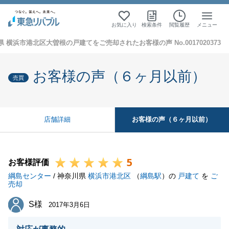
お気に入り
検索条件
閲覧履歴
メニュー
 横浜市港北区大曽根の戸建てをご売却されたお客様の声 No.0017020373
お客様の声（６ヶ月以前）
売買
お客様の声（６ヶ月以前）
店舗詳細
5
お客様評価
綱島センター
/ 神奈川県
横浜市港北区
（
綱島駅
）の
戸建て
を
ご
売却
S様
S様
2017年3月6日