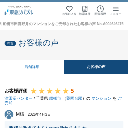
お気に入り
検索条件
閲覧履歴
メニュー
 船橋市田喜野井のマンションをご売却されたお客様の声 No.A004646475
お客様の声
売買
お客様の声
店舗詳細
5
お客様評価
津田沼センター
/ 千葉県
船橋市
（
薬園台駅
）の
マンション
を
ご
売却
M様
M様
2026年4月3日