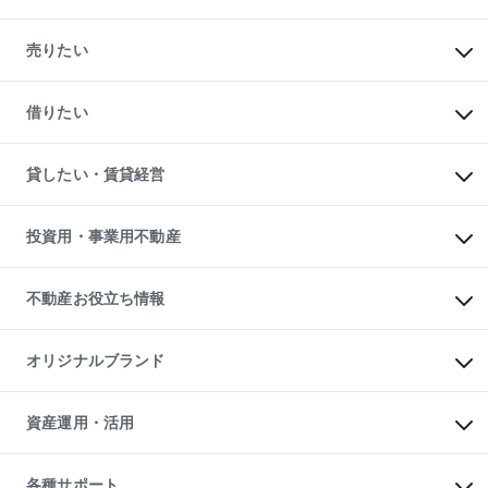
マンションの購入
新築・分譲マンションの購入
売りたい
中古マンションの購入
一戸建ての購入
マンションの売却・査定
新築一戸建ての購入
一戸建ての売却・査定
借りたい
中古一戸建ての購入
土地の売却・査定
土地の購入
スピードAI査定
不動産購入の流れ
物件を借りる
不動産売却について
注目キーワード物件特集
オフィス・店舗の賃貸
貸したい・賃貸経営
不動産査定について
購入ガイド
借りるときの流れ
売却サービス
借りるガイド
不動産売却の流れ
無料賃料査定
多言語対応
不動産買換えの流れ
マンション賃料データ
投資用・事業用不動産
売却ガイド
賃貸管理プラン
English
繁体中文
簡体中文
リロケーションについて
投資用不動産
貸すときの流れ
事業用不動産
不動産お役立ち情報
貸すガイド
マンション投資
投資用マンション
不動産AIアドバイザー Tellus Talk
マンション一棟
マンションライブラリー
オリジナルブランド
アパート経営
人気マンションランキング
アパート投資用物件
暮らしに役立つ不動産メディア

収益物件
当社売主リノベーションマンション
「Lnote」
ビル購入（ビル一棟）
一棟リノベーションマンション

資産運用・活用
不動産相場・不動産価格情報
投資用不動産の売却査定
L`GENTE（ルジェンテ）
不動産売却FAQ
事業用不動産の売却査定
区分リノベーションマンション

不動産コラム・ニュース
等価交換事業
海外不動産
Lideas（リディアス）
不動産用語集
不動産M&A
各種サポート
投資用一棟レジデンスWELL
