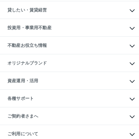
スピードAI査定
不動産購入の流れ
物件を借りる
不動産売却について
注目キーワード物件特集
オフィス・店舗の賃貸
貸したい・賃貸経営
不動産査定について
購入ガイド
借りるときの流れ
売却サービス
借りるガイド
不動産売却の流れ
無料賃料査定
多言語対応
不動産買換えの流れ
マンション賃料データ
投資用・事業用不動産
売却ガイド
賃貸管理プラン
English
繁体中文
簡体中文
リロケーションについて
投資用不動産
貸すときの流れ
事業用不動産
不動産お役立ち情報
貸すガイド
マンション投資
投資用マンション
不動産AIアドバイザー Tellus Talk
マンション一棟
マンションライブラリー
オリジナルブランド
アパート経営
人気マンションランキング
アパート投資用物件
暮らしに役立つ不動産メディア

収益物件
当社売主リノベーションマンション
「Lnote」
ビル購入（ビル一棟）
一棟リノベーションマンション

資産運用・活用
不動産相場・不動産価格情報
投資用不動産の売却査定
L`GENTE（ルジェンテ）
不動産売却FAQ
事業用不動産の売却査定
区分リノベーションマンション

不動産コラム・ニュース
等価交換事業
海外不動産
Lideas（リディアス）
不動産用語集
不動産M&A
各種サポート
投資用一棟レジデンスWELL

不動産なんでもネット相談室
アセットマネジメント・出資
SQUARE（ウェルスクエア）
住まいの税金
不動産小口投資

シニア向けサポート
物件一括検索（購入＆賃貸）
LEGACIA（レガシア）
相続サポート
ご契約者さまへ
リフォームサポート
ご契約者さまサポートメニュー
ご紹介・再契約特典
ご利用について
入居者様専用-各種ご案内（賃貸）