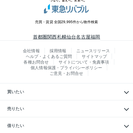
売買・賃貸 全国29,995件から物件検索
首都圏
関西
札幌
仙台
名古屋
福岡
会社情報
採用情報
ニュースリリース
ヘルプ・よくあるご質問
サイトマップ
各種お問合せ
サイトについて・免責事項
個人情報保護・プライバシーポリシー
ご意見・お問合せ
買いたい
マンションの購入
新築・分譲マンションの購入
売りたい
中古マンションの購入
一戸建ての購入
マンションの売却・査定
新築一戸建ての購入
一戸建ての売却・査定
借りたい
中古一戸建ての購入
土地の売却・査定
土地の購入