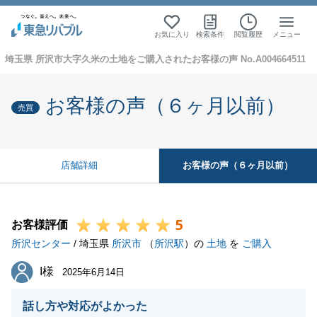
お気に入り
検索条件
閲覧履歴
メニュー
埼玉県 所沢市大字久米の土地をご購入されたお客様の声 No.A004664511
お客様の声（６ヶ月以前）
売買
お客様の声（６ヶ月以前）
店舗詳細
5
お客様評価
所沢センター
/ 埼玉県
所沢市
（
所沢駅
）の
土地
を
ご購入
I様
I様
2025年6月14日
話し方や対応がよかった