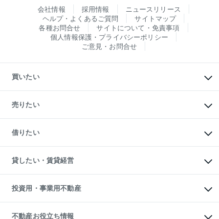
会社情報
採用情報
ニュースリリース
ヘルプ・よくあるご質問
サイトマップ
各種お問合せ
サイトについて・免責事項
個人情報保護・プライバシーポリシー
ご意見・お問合せ
買いたい
マンションの購入
新築・分譲マンションの購入
売りたい
中古マンションの購入
一戸建ての購入
マンションの売却・査定
新築一戸建ての購入
一戸建ての売却・査定
借りたい
中古一戸建ての購入
土地の売却・査定
土地の購入
スピードAI査定
不動産購入の流れ
物件を借りる
不動産売却について
注目キーワード物件特集
オフィス・店舗の賃貸
貸したい・賃貸経営
不動産査定について
購入ガイド
借りるときの流れ
売却サービス
借りるガイド
不動産売却の流れ
無料賃料査定
多言語対応
不動産買換えの流れ
マンション賃料データ
投資用・事業用不動産
売却ガイド
賃貸管理プラン
English
繁体中文
簡体中文
リロケーションについて
投資用不動産
貸すときの流れ
事業用不動産
不動産お役立ち情報
貸すガイド