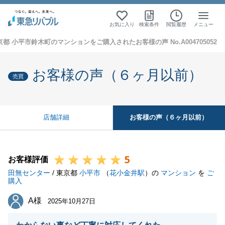
お気に入り
検索条件
閲覧履歴
メニュー
京都 小平市鈴木町のマンションをご購入されたお客様の声 No.A004705052
お客様の声（６ヶ月以前）
売買
お客様の声（６ヶ月以前）
店舗詳細
5
お客様評価
田無センター
/ 東京都
小平市
（
花小金井駅
）の
マンション
を
ご
購入
A様
A様
2025年10月27日