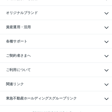
マンション投資
投資用マンション
不動産AIアドバイザー Tellus Talk
マンション一棟
マンションライブラリー
オリジナルブランド
アパート経営
人気マンションランキング
アパート投資用物件
暮らしに役立つ不動産メディア

収益物件
当社売主リノベーションマンション
「Lnote」
ビル購入（ビル一棟）
一棟リノベーションマンション

資産運用・活用
不動産相場・不動産価格情報
投資用不動産の売却査定
L`GENTE（ルジェンテ）
不動産売却FAQ
事業用不動産の売却査定
区分リノベーションマンション

不動産コラム・ニュース
等価交換事業
海外不動産
Lideas（リディアス）
不動産用語集
不動産M&A
各種サポート
投資用一棟レジデンスWELL

不動産なんでもネット相談室
アセットマネジメント・出資
SQUARE（ウェルスクエア）
住まいの税金
不動産小口投資

シニア向けサポート
物件一括検索（購入＆賃貸）
LEGACIA（レガシア）
相続サポート
ご契約者さまへ
リフォームサポート
ご契約者さまサポートメニュー
ご紹介・再契約特典
ご利用について
入居者様専用-各種ご案内（賃貸）
東急こすもす会「こすもすWeb」
本人確認に関するお客様へのお願い
金融商品取引について
関連リンク
東急リバブル ソーシャルメディアポリシー
ご意見・お問い合わせ（金融商品取引専用の相談・お問い合わせ窓口）
すまいValue
保険募集におけるプライバシー・ポリシー
これからご結婚される方に東急百貨店のブライダルクラブ
東急不動産ホールディングスグループリンク
ダイレクトメール（郵送物）・Eメールなどの送付停止について
人材サービスのご用命は 東急リバブルスタッフ株式会社まで
宅地建物取引業者の皆様へ
東北の逸品を贈ります 東北すぐれものセレクション
東急不動産
民泊の開業・運営のご相談は「ReINN株式会社」まで
東急コミュニティー