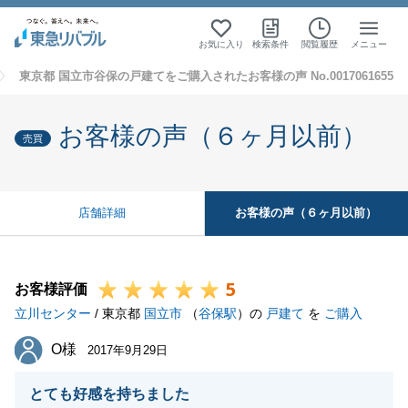
お気に入り
検索条件
閲覧履歴
メニュー
東京都 国立市谷保の戸建てをご購入されたお客様の声 No.0017061655
お客様の声（６ヶ月以前）
売買
お客様の声（６ヶ月以前）
店舗詳細
5
お客様評価
立川センター
/ 東京都
国立市
（
谷保駅
）の
戸建て
を
ご購入
O様
O様
2017年9月29日
とても好感を持ちました