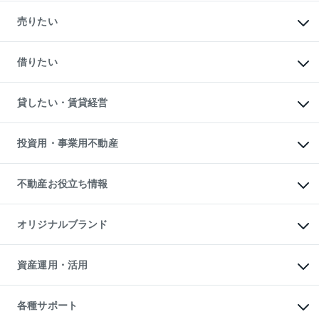
マンションの購入
新築・分譲マンションの購入
売りたい
中古マンションの購入
一戸建ての購入
マンションの売却・査定
新築一戸建ての購入
一戸建ての売却・査定
借りたい
中古一戸建ての購入
土地の売却・査定
土地の購入
スピードAI査定
不動産購入の流れ
物件を借りる
不動産売却について
注目キーワード物件特集
オフィス・店舗の賃貸
貸したい・賃貸経営
不動産査定について
購入ガイド
借りるときの流れ
売却サービス
借りるガイド
不動産売却の流れ
無料賃料査定
多言語対応
不動産買換えの流れ
マンション賃料データ
投資用・事業用不動産
売却ガイド
賃貸管理プラン
English
繁体中文
簡体中文
リロケーションについて
投資用不動産
貸すときの流れ
事業用不動産
不動産お役立ち情報
貸すガイド
マンション投資
投資用マンション
不動産AIアドバイザー Tellus Talk
マンション一棟
マンションライブラリー
オリジナルブランド
アパート経営
人気マンションランキング
アパート投資用物件
暮らしに役立つ不動産メディア

収益物件
当社売主リノベーションマンション
「Lnote」
ビル購入（ビル一棟）
一棟リノベーションマンション

資産運用・活用
不動産相場・不動産価格情報
投資用不動産の売却査定
L`GENTE（ルジェンテ）
不動産売却FAQ
事業用不動産の売却査定
区分リノベーションマンション

不動産コラム・ニュース
等価交換事業
海外不動産
Lideas（リディアス）
不動産用語集
不動産M&A
各種サポート
投資用一棟レジデンスWELL

不動産なんでもネット相談室
アセットマネジメント・出資
SQUARE（ウェルスクエア）