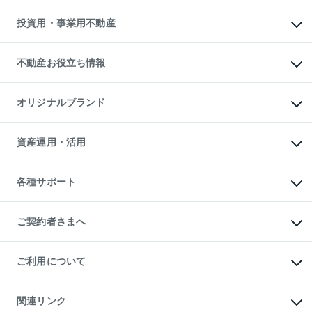
借りるガイド
不動産売却の流れ
無料賃料査定
多言語対応
不動産買換えの流れ
マンション賃料データ
投資用・事業用不動産
売却ガイド
賃貸管理プラン
English
繁体中文
簡体中文
リロケーションについて
投資用不動産
貸すときの流れ
事業用不動産
不動産お役立ち情報
貸すガイド
マンション投資
投資用マンション
不動産AIアドバイザー Tellus Talk
マンション一棟
マンションライブラリー
オリジナルブランド
アパート経営
人気マンションランキング
アパート投資用物件
暮らしに役立つ不動産メディア

収益物件
当社売主リノベーションマンション
「Lnote」
ビル購入（ビル一棟）
一棟リノベーションマンション

資産運用・活用
不動産相場・不動産価格情報
投資用不動産の売却査定
L`GENTE（ルジェンテ）
不動産売却FAQ
事業用不動産の売却査定
区分リノベーションマンション

不動産コラム・ニュース
等価交換事業
海外不動産
Lideas（リディアス）
不動産用語集
不動産M&A
各種サポート
投資用一棟レジデンスWELL

不動産なんでもネット相談室
アセットマネジメント・出資
SQUARE（ウェルスクエア）
住まいの税金
不動産小口投資

シニア向けサポート
物件一括検索（購入＆賃貸）
LEGACIA（レガシア）
相続サポート
ご契約者さまへ
リフォームサポート
ご契約者さまサポートメニュー
ご紹介・再契約特典
ご利用について
入居者様専用-各種ご案内（賃貸）
東急こすもす会「こすもすWeb」
本人確認に関するお客様へのお願い
金融商品取引について
関連リンク
東急リバブル ソーシャルメディアポリシー