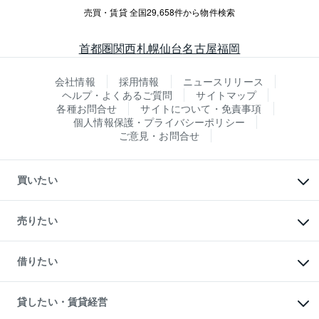
売買・賃貸 全国29,658件から物件検索
首都圏
関西
札幌
仙台
名古屋
福岡
会社情報
採用情報
ニュースリリース
ヘルプ・よくあるご質問
サイトマップ
各種お問合せ
サイトについて・免責事項
個人情報保護・プライバシーポリシー
ご意見・お問合せ
買いたい
マンションの購入
新築・分譲マンションの購入
売りたい
中古マンションの購入
一戸建ての購入
マンションの売却・査定
新築一戸建ての購入
一戸建ての売却・査定
借りたい
中古一戸建ての購入
土地の売却・査定
土地の購入
スピードAI査定
不動産購入の流れ
物件を借りる
不動産売却について
注目キーワード物件特集
オフィス・店舗の賃貸
貸したい・賃貸経営
不動産査定について
購入ガイド
借りるときの流れ
売却サービス