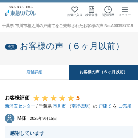
お気に入り
検索条件
閲覧履歴
メニュー
千葉県 市川市相之川の戸建てをご売却されたお客様の声 No.A003987319
お客様の声（６ヶ月以前）
売買
お客様の声（６ヶ月以前）
店舗詳細
5
お客様評価
新浦安センター
/ 千葉県
市川市
（
南行徳駅
）の
戸建て
を
ご売却
M様
M様
2025年9月15日
感謝しています