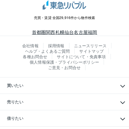
売買・賃貸 全国29,916件から物件検索
首都圏
関西
札幌
仙台
名古屋
福岡
会社情報
採用情報
ニュースリリース
ヘルプ・よくあるご質問
サイトマップ
各種お問合せ
サイトについて・免責事項
個人情報保護・プライバシーポリシー
ご意見・お問合せ
買いたい
マンションの購入
新築・分譲マンションの購入
売りたい
中古マンションの購入
一戸建ての購入
マンションの売却・査定
新築一戸建ての購入
一戸建ての売却・査定
借りたい
中古一戸建ての購入
土地の売却・査定
土地の購入
スピードAI査定
不動産購入の流れ
物件を借りる