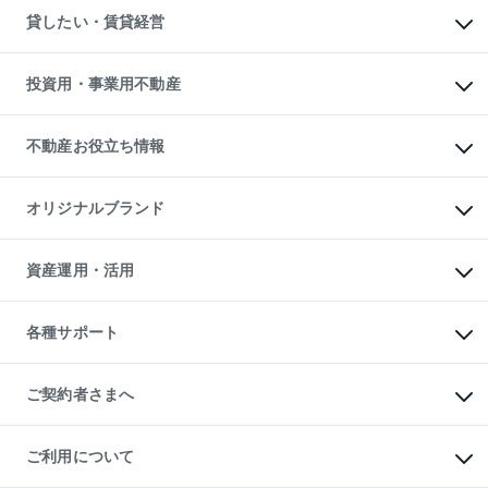
不動産売却について
注目キーワード物件特集
オフィス・店舗の賃貸
貸したい・賃貸経営
不動産査定について
購入ガイド
借りるときの流れ
売却サービス
借りるガイド
不動産売却の流れ
無料賃料査定
多言語対応
不動産買換えの流れ
マンション賃料データ
投資用・事業用不動産
売却ガイド
賃貸管理プラン
English
繁体中文
簡体中文
リロケーションについて
投資用不動産
貸すときの流れ
事業用不動産
不動産お役立ち情報
貸すガイド
マンション投資
投資用マンション
不動産AIアドバイザー Tellus Talk
マンション一棟
マンションライブラリー
オリジナルブランド
アパート経営
人気マンションランキング
アパート投資用物件
暮らしに役立つ不動産メディア

収益物件
当社売主リノベーションマンション
「Lnote」
ビル購入（ビル一棟）
一棟リノベーションマンション

資産運用・活用
不動産相場・不動産価格情報
投資用不動産の売却査定
L`GENTE（ルジェンテ）
不動産売却FAQ
事業用不動産の売却査定
区分リノベーションマンション

不動産コラム・ニュース
等価交換事業
海外不動産
Lideas（リディアス）
不動産用語集
不動産M&A
各種サポート
投資用一棟レジデンスWELL

不動産なんでもネット相談室
アセットマネジメント・出資
SQUARE（ウェルスクエア）
住まいの税金
不動産小口投資

シニア向けサポート
物件一括検索（購入＆賃貸）
LEGACIA（レガシア）
相続サポート
ご契約者さまへ
リフォームサポート
ご契約者さまサポートメニュー
ご紹介・再契約特典
ご利用について
入居者様専用-各種ご案内（賃貸）
東急こすもす会「こすもすWeb」