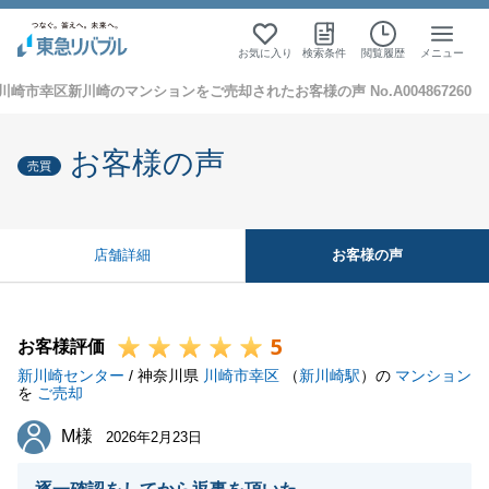
お気に入り
検索条件
閲覧履歴
メニュー
川崎市幸区新川崎のマンションをご売却されたお客様の声 No.A004867260
お客様の声
売買
お客様の声
店舗詳細
5
お客様評価
新川崎センター
/ 神奈川県
川崎市幸区
（
新川崎駅
）の
マンション
を
ご売却
M様
M様
2026年2月23日