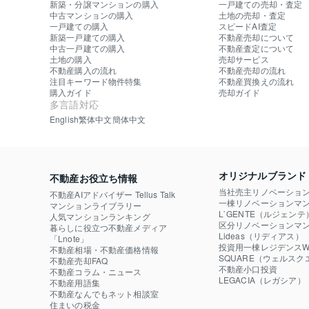
新築・分譲マンションの購入
一戸建ての売却・査定
中古マンションの購入
土地の売却・査定
一戸建ての購入
スピードAI査定
新築一戸建ての購入
不動産売却について
中古一戸建ての購入
不動産査定について
土地の購入
売却サービス
不動産購入の流れ
不動産売却の流れ
注目キーワード物件特集
不動産買換えの流れ
購入ガイド
売却ガイド
多言語対応
English
繁体中文
簡体中文
オリジナルブランド
不動産お役立ち情報
当社売主リノベーショ
不動産AIアドバイザー Tellus Talk
一棟リノベーションマン
マンションライブラリー
L`GENTE（ルジェンテ
人気マンションランキング
区分リノベーションマン
暮らしに役立つ不動産メディア

Lideas（リディアス）
「Lnote」
投資用一棟レジデンスWE
不動産相場・不動産価格情報
SQUARE（ウェルスク
不動産売却FAQ
不動産小口投資

不動産コラム・ニュース
LEGACIA（レガシア）
不動産用語集
不動産なんでもネット相談室
住まいの税金