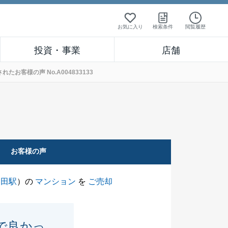
お気に入り
検索条件
閲覧履歴
投資・事業
店舗
客様の声 No.A004833133
お客様の声
島田駅
）の
マンション
を
ご売却
で良かっ