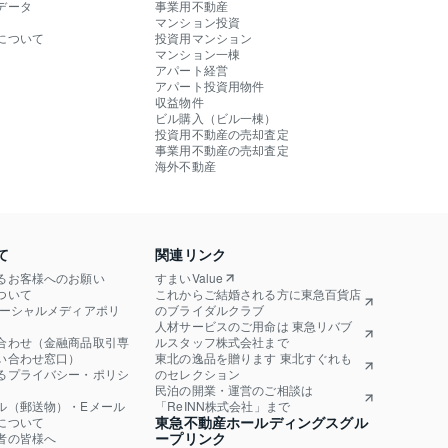
データ
事業用不動産
マンション投資
について
投資用マンション
マンション一棟
アパート経営
アパート投資用物件
収益物件
ビル購入（ビル一棟）
投資用不動産の売却査定
事業用不動産の売却査定
海外不動産
て
関連リンク
るお客様へのお願い
すまいValue
ついて
これからご結婚される方に東急百貨店
ソーシャルメディアポリ
のブライダルクラブ
人材サービスのご用命は 東急リバブ
合わせ（金融商品取引専
ルスタッフ株式会社まで
い合わせ窓口）
東北の逸品を贈ります 東北すぐれも
るプライバシー・ポリシ
のセレクション
民泊の開業・運営のご相談は
ル（郵送物）・Eメール
「ReINN株式会社」まで
東急不動産ホールディングスグル
について
ープリンク
者の皆様へ