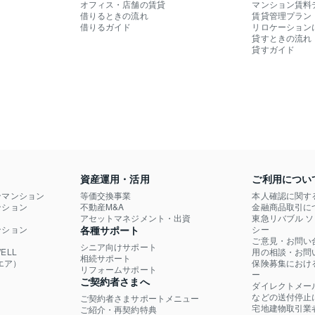
オフィス・店舗の賃貸
マンション賃料
借りるときの流れ
賃貸管理プラン
借りるガイド
リロケーション
貸すときの流れ
貸すガイド
資産運用・活用
ご利用につい
ンマンション
等価交換事業
本人確認に関す
ション

不動産M&A
金融商品取引に
）
アセットマネジメント・出資
東急リバブル 
ション

各種サポート
シー
ご意見・お問い
シニア向けサポート
LL

用の相談・お問
相続サポート
エア）
保険募集におけ
リフォームサポート
ー
ご契約者さまへ
ダイレクトメー
などの送付停止
ご契約者さまサポートメニュー
宅地建物取引業
ご紹介・再契約特典