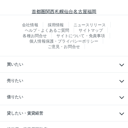
首都圏
関西
札幌
仙台
名古屋
福岡
会社情報
採用情報
ニュースリリース
ヘルプ・よくあるご質問
サイトマップ
各種お問合せ
サイトについて・免責事項
個人情報保護・プライバシーポリシー
ご意見・お問合せ
買いたい
マンションの購入
新築・分譲マンションの購入
売りたい
中古マンションの購入
一戸建ての購入
マンションの売却・査定
新築一戸建ての購入
一戸建ての売却・査定
借りたい
中古一戸建ての購入
土地の売却・査定
土地の購入
スピードAI査定
不動産購入の流れ
物件を借りる
不動産売却について
注目キーワード物件特集
オフィス・店舗の賃貸
貸したい・賃貸経営
不動産査定について
購入ガイド
借りるときの流れ
売却サービス
借りるガイド
不動産売却の流れ
無料賃料査定
多言語対応
不動産買換えの流れ
マンション賃料データ