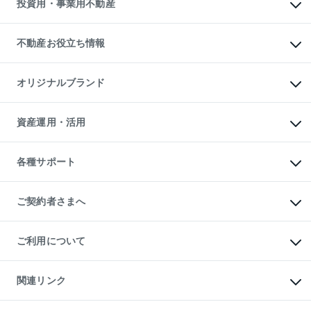
投資用・事業用不動産
売却ガイド
賃貸管理プラン
English
繁体中文
簡体中文
リロケーションについて
投資用不動産
貸すときの流れ
事業用不動産
不動産お役立ち情報
貸すガイド
マンション投資
投資用マンション
不動産AIアドバイザー Tellus Talk
マンション一棟
マンションライブラリー
オリジナルブランド
アパート経営
人気マンションランキング
アパート投資用物件
暮らしに役立つ不動産メディア

収益物件
当社売主リノベーションマンション
「Lnote」
ビル購入（ビル一棟）
一棟リノベーションマンション

資産運用・活用
不動産相場・不動産価格情報
投資用不動産の売却査定
L`GENTE（ルジェンテ）
不動産売却FAQ
事業用不動産の売却査定
区分リノベーションマンション

不動産コラム・ニュース
等価交換事業
海外不動産
Lideas（リディアス）
不動産用語集
不動産M&A
各種サポート
投資用一棟レジデンスWELL

不動産なんでもネット相談室
アセットマネジメント・出資
SQUARE（ウェルスクエア）
住まいの税金
不動産小口投資

シニア向けサポート
物件一括検索（購入＆賃貸）
LEGACIA（レガシア）
相続サポート
ご契約者さまへ
リフォームサポート
ご契約者さまサポートメニュー
ご紹介・再契約特典
ご利用について
入居者様専用-各種ご案内（賃貸）
東急こすもす会「こすもすWeb」
本人確認に関するお客様へのお願い
金融商品取引について
関連リンク
東急リバブル ソーシャルメディアポリシー
ご意見・お問い合わせ（金融商品取引専用の相談・お問い合わせ窓口）
すまいValue
保険募集におけるプライバシー・ポリシー