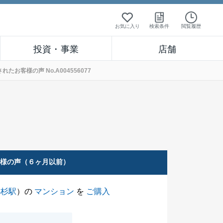
お気に入り
検索条件
閲覧履歴
投資・事業
店舗
客様の声 No.A004556077
客様の声（６ヶ月以前）
小杉駅
）の
マンション
を
ご購入