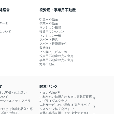
貸経営
投資用・事業用不動産
投資用不動産
データ
事業用不動産
マンション投資
について
投資用マンション
マンション一棟
アパート経営
アパート投資用物件
収益物件
ビル購入（ビル一棟）
投資用不動産の売却査定
事業用不動産の売却査定
海外不動産
て
関連リンク
るお客様へのお願い
すまいValue
ついて
これからご結婚される方に東急百貨店
ソーシャルメディアポリ
のブライダルクラブ
人材サービスのご用命は 東急リバブ
合わせ（金融商品取引専
ルスタッフ株式会社まで
い合わせ窓口）
東北の逸品を贈ります 東北すぐれも