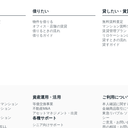
借りたい
貸したい・賃
定
物件を借りる
無料賃料査定
オフィス・店舗の賃貸
マンション賃料
借りるときの流れ
賃貸管理プラン
借りるガイド
リロケーション
貸すときの流れ
貸すガイド
資産運用・活用
ご利用につい
ンマンション
等価交換事業
本人確認に関す
ション

不動産M&A
金融商品取引に
）
アセットマネジメント・出資
東急リバブル 
ション

各種サポート
シー
ご意見・お問い
シニア向けサポート
LL

用の相談・お問