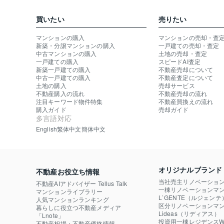
買いたい
売りたい
マンションの購入
マンションの売却・査
新築・分譲マンションの購入
一戸建ての売却・査定
中古マンションの購入
土地の売却・査定
一戸建ての購入
スピードAI査定
新築一戸建ての購入
不動産売却について
中古一戸建ての購入
不動産査定について
土地の購入
売却サービス
不動産購入の流れ
不動産売却の流れ
注目キーワード物件特集
不動産買換えの流れ
購入ガイド
売却ガイド
多言語対応
English
繁体中文
簡体中文
オリジナルブランド
不動産お役立ち情報
当社売主リノベーショ
不動産AIアドバイザー Tellus Talk
一棟リノベーションマン
マンションライブラリー
L`GENTE（ルジェンテ
人気マンションランキング
区分リノベーションマン
暮らしに役立つ不動産メディア

Lideas（リディアス）
「Lnote」
投資用一棟レジデンスWE
不動産相場・不動産価格情報