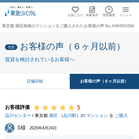
お気に入り
検索条件
閲覧履歴
メニュー
東京都 港区港南のマンションをご購入されたお客様の声 No.A004554368
お客様の声（６ヶ月以前）
売買
賃貸を検討されているお客様へ
お客様の声（６ヶ月以前）
店舗詳細
5
お客様評価
品川センター
/ 東京都
港区
（
品川駅
）の
マンション
を
ご購入
S様
S様
2025年4月24日