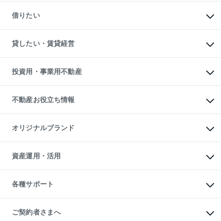
一戸建ての購入
マンションの売却・査定
新築一戸建ての購入
一戸建ての売却・査定
借りたい
中古一戸建ての購入
土地の売却・査定
土地の購入
スピードAI査定
不動産購入の流れ
物件を借りる
不動産売却について
注目キーワード物件特集
オフィス・店舗の賃貸
貸したい・賃貸経営
不動産査定について
購入ガイド
借りるときの流れ
売却サービス
借りるガイド
不動産売却の流れ
無料賃料査定
多言語対応
不動産買換えの流れ
マンション賃料データ
投資用・事業用不動産
売却ガイド
賃貸管理プラン
English
繁体中文
簡体中文
リロケーションについて
投資用不動産
貸すときの流れ
事業用不動産
不動産お役立ち情報
貸すガイド
マンション投資
投資用マンション
不動産AIアドバイザー Tellus Talk
マンション一棟
マンションライブラリー
オリジナルブランド
アパート経営
人気マンションランキング
アパート投資用物件
暮らしに役立つ不動産メディア

収益物件
当社売主リノベーションマンション
「Lnote」
ビル購入（ビル一棟）
一棟リノベーションマンション

資産運用・活用
不動産相場・不動産価格情報
投資用不動産の売却査定
L`GENTE（ルジェンテ）
不動産売却FAQ
事業用不動産の売却査定
区分リノベーションマンション

不動産コラム・ニュース
等価交換事業
海外不動産
Lideas（リディアス）
不動産用語集
不動産M&A
各種サポート
投資用一棟レジデンスWELL

不動産なんでもネット相談室
アセットマネジメント・出資
SQUARE（ウェルスクエア）
住まいの税金
不動産小口投資

シニア向けサポート
物件一括検索（購入＆賃貸）
LEGACIA（レガシア）
相続サポート
ご契約者さまへ
リフォームサポート