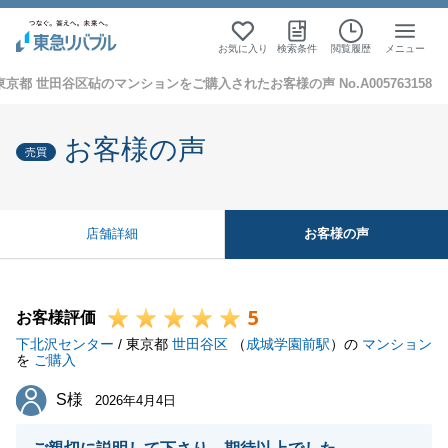
お気に入り
検索条件
閲覧履歴
メニュー
東京都 世田谷区砧のマンションをご購入されたお客様の声 No.A005763158
お客様の声
売買
お客様の声
店舗詳細
5
お客様評価
下北沢センター
/ 東京都
世田谷区
（
成城学園前駅
）の
マンション
を
ご購入
S様
S様
2026年4月4日