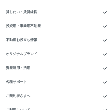
土地の売却・査定
土地の購入
スピードAI査定
不動産購入の流れ
物件を借りる
不動産売却について
注目キーワード物件特集
オフィス・店舗の賃貸
貸したい・賃貸経営
不動産査定について
購入ガイド
借りるときの流れ
売却サービス
借りるガイド
不動産売却の流れ
無料賃料査定
多言語対応
不動産買換えの流れ
マンション賃料データ
投資用・事業用不動産
売却ガイド
賃貸管理プラン
English
繁体中文
簡体中文
リロケーションについて
投資用不動産
貸すときの流れ
事業用不動産
不動産お役立ち情報
貸すガイド
マンション投資
投資用マンション
不動産AIアドバイザー Tellus Talk
マンション一棟
マンションライブラリー
オリジナルブランド
アパート経営
人気マンションランキング
アパート投資用物件
暮らしに役立つ不動産メディア

収益物件
当社売主リノベーションマンション
「Lnote」
ビル購入（ビル一棟）
一棟リノベーションマンション

資産運用・活用
不動産相場・不動産価格情報
投資用不動産の売却査定
L`GENTE（ルジェンテ）
不動産売却FAQ
事業用不動産の売却査定
区分リノベーションマンション

不動産コラム・ニュース
等価交換事業
海外不動産
Lideas（リディアス）
不動産用語集
不動産M&A
各種サポート
投資用一棟レジデンスWELL

不動産なんでもネット相談室
アセットマネジメント・出資
SQUARE（ウェルスクエア）
住まいの税金
不動産小口投資

シニア向けサポート
物件一括検索（購入＆賃貸）
LEGACIA（レガシア）
相続サポート
ご契約者さまへ
リフォームサポート
ご契約者さまサポートメニュー
ご紹介・再契約特典
ご利用について