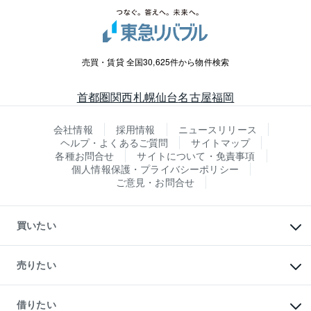
売買・賃貸 全国30,625件から物件検索
首都圏
関西
札幌
仙台
名古屋
福岡
会社情報
採用情報
ニュースリリース
ヘルプ・よくあるご質問
サイトマップ
各種お問合せ
サイトについて・免責事項
個人情報保護・プライバシーポリシー
ご意見・お問合せ
買いたい
マンションの購入
新築・分譲マンションの購入
売りたい
中古マンションの購入
一戸建ての購入
マンションの売却・査定
新築一戸建ての購入
一戸建ての売却・査定
借りたい
中古一戸建ての購入