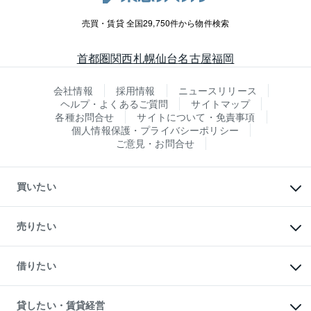
売買・賃貸 全国29,750件から物件検索
首都圏
関西
札幌
仙台
名古屋
福岡
会社情報
採用情報
ニュースリリース
ヘルプ・よくあるご質問
サイトマップ
各種お問合せ
サイトについて・免責事項
個人情報保護・プライバシーポリシー
ご意見・お問合せ
買いたい
マンションの購入
新築・分譲マンションの購入
売りたい
中古マンションの購入
一戸建ての購入
マンションの売却・査定
新築一戸建ての購入
一戸建ての売却・査定
借りたい
中古一戸建ての購入
土地の売却・査定
土地の購入
スピードAI査定
不動産購入の流れ
物件を借りる
不動産売却について
注目キーワード物件特集
オフィス・店舗の賃貸
貸したい・賃貸経営
不動産査定について