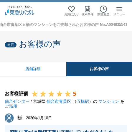
お気に入り
検索条件
閲覧履歴
メニュー
仙台市青葉区五橋のマンションをご売却されたお客様の声 No.A004835541
お客様の声
売買
お客様の声
店舗詳細
5
お客様評価
仙台センター
/ 宮城県
仙台市青葉区
（
五橋駅
）の
マンション
を
ご売却
I様
I様
2026年1月10日