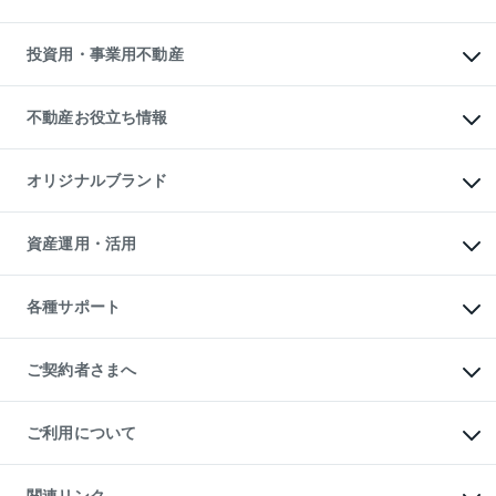
購入ガイド
借りるときの流れ
売却サービス
借りるガイド
不動産売却の流れ
無料賃料査定
多言語対応
不動産買換えの流れ
マンション賃料データ
投資用・事業用不動産
売却ガイド
賃貸管理プラン
English
繁体中文
簡体中文
リロケーションについて
投資用不動産
貸すときの流れ
事業用不動産
不動産お役立ち情報
貸すガイド
マンション投資
投資用マンション
不動産AIアドバイザー Tellus Talk
マンション一棟
マンションライブラリー
オリジナルブランド
アパート経営
人気マンションランキング
アパート投資用物件
暮らしに役立つ不動産メディア

収益物件
当社売主リノベーションマンション
「Lnote」
ビル購入（ビル一棟）
一棟リノベーションマンション

資産運用・活用
不動産相場・不動産価格情報
投資用不動産の売却査定
L`GENTE（ルジェンテ）
不動産売却FAQ
事業用不動産の売却査定
区分リノベーションマンション

不動産コラム・ニュース
等価交換事業
海外不動産
Lideas（リディアス）
不動産用語集
不動産M&A
各種サポート
投資用一棟レジデンスWELL

不動産なんでもネット相談室
アセットマネジメント・出資
SQUARE（ウェルスクエア）
住まいの税金
不動産小口投資

シニア向けサポート
物件一括検索（購入＆賃貸）
LEGACIA（レガシア）
相続サポート
ご契約者さまへ
リフォームサポート
ご契約者さまサポートメニュー
ご紹介・再契約特典
ご利用について
入居者様専用-各種ご案内（賃貸）
東急こすもす会「こすもすWeb」
本人確認に関するお客様へのお願い
金融商品取引について