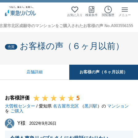
お気に入り
検索条件
閲覧履歴
メニュー
古屋市北区成願寺のマンションをご購入されたお客様の声 No.A003556155
お客様の声（６ヶ月以前）
売買
お客様の声（６ヶ月以前）
店舗詳細
5
お客様評価
大曽根センター
/ 愛知県
名古屋市北区
（
黒川駅
）の
マンション
を
ご購入
Y様
Y様
2022年9月26日