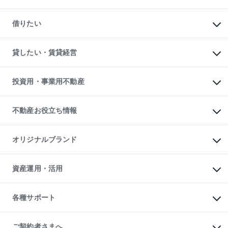
一戸建ての購入
マンションの売却・査定
新築一戸建ての購入
一戸建ての売却・査定
借りたい
中古一戸建ての購入
土地の売却・査定
土地の購入
スピードAI査定
不動産購入の流れ
物件を借りる
不動産売却について
注目キーワード物件特集
オフィス・店舗の賃貸
貸したい・賃貸経営
不動産査定について
購入ガイド
借りるときの流れ
売却サービス
借りるガイド
不動産売却の流れ
無料賃料査定
多言語対応
不動産買換えの流れ
マンション賃料データ
投資用・事業用不動産
売却ガイド
賃貸管理プラン
English
繁体中文
簡体中文
リロケーションについて
投資用不動産
貸すときの流れ
事業用不動産
不動産お役立ち情報
貸すガイド
マンション投資
投資用マンション
不動産AIアドバイザー Tellus Talk
マンション一棟
マンションライブラリー
オリジナルブランド
アパート経営
人気マンションランキング
アパート投資用物件
暮らしに役立つ不動産メディア

収益物件
当社売主リノベーションマンション
「Lnote」
ビル購入（ビル一棟）
一棟リノベーションマンション

資産運用・活用
不動産相場・不動産価格情報
投資用不動産の売却査定
L`GENTE（ルジェンテ）
不動産売却FAQ
事業用不動産の売却査定
区分リノベーションマンション

不動産コラム・ニュース
等価交換事業
海外不動産
Lideas（リディアス）
不動産用語集
不動産M&A
各種サポート
投資用一棟レジデンスWELL

不動産なんでもネット相談室
アセットマネジメント・出資
SQUARE（ウェルスクエア）
住まいの税金
不動産小口投資

シニア向けサポート
物件一括検索（購入＆賃貸）
LEGACIA（レガシア）
相続サポート
ご契約者さまへ