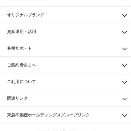
マンション投資
投資用マンション
不動産AIアドバイザー Tellus Talk
マンション一棟
マンションライブラリー
オリジナルブランド
アパート経営
人気マンションランキング
アパート投資用物件
暮らしに役立つ不動産メディア

収益物件
当社売主リノベーションマンション
「Lnote」
ビル購入（ビル一棟）
一棟リノベーションマンション

資産運用・活用
不動産相場・不動産価格情報
投資用不動産の売却査定
L`GENTE（ルジェンテ）
不動産売却FAQ
事業用不動産の売却査定
区分リノベーションマンション

不動産コラム・ニュース
等価交換事業
海外不動産
Lideas（リディアス）
不動産用語集
不動産M&A
各種サポート
投資用一棟レジデンスWELL

不動産なんでもネット相談室
アセットマネジメント・出資
SQUARE（ウェルスクエア）
住まいの税金
不動産小口投資

シニア向けサポート
物件一括検索（購入＆賃貸）
LEGACIA（レガシア）
相続サポート
ご契約者さまへ
リフォームサポート
ご契約者さまサポートメニュー
ご紹介・再契約特典
ご利用について
入居者様専用-各種ご案内（賃貸）
東急こすもす会「こすもすWeb」
本人確認に関するお客様へのお願い
金融商品取引について
関連リンク
東急リバブル ソーシャルメディアポリシー
ご意見・お問い合わせ（金融商品取引専用の相談・お問い合わせ窓口）
すまいValue
保険募集におけるプライバシー・ポリシー
これからご結婚される方に東急百貨店のブライダルクラブ
東急不動産ホールディングスグループリンク
ダイレクトメール（郵送物）・Eメールなどの送付停止について
人材サービスのご用命は 東急リバブルスタッフ株式会社まで
宅地建物取引業者の皆様へ
東北の逸品を贈ります 東北すぐれものセレクション
東急不動産
民泊の開業・運営のご相談は「ReINN株式会社」まで
東急コミュニティー