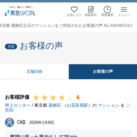
お気に入り
検索条件
閲覧履歴
メニュー
東京都 葛飾区立石のマンションをご売却されたお客様の声 No.A004803163
お客様の声
売買
お客様の声
店舗詳細
4
お客様評価
押上センター
/ 東京都
葛飾区
（
お花茶屋駅
）の
マンション
を
ご
売却
O様
O様
2026年1月9日