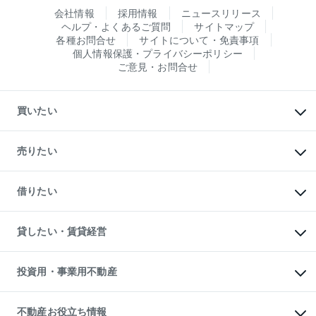
会社情報
採用情報
ニュースリリース
ヘルプ・よくあるご質問
サイトマップ
各種お問合せ
サイトについて・免責事項
個人情報保護・プライバシーポリシー
ご意見・お問合せ
買いたい
マンションの購入
新築・分譲マンションの購入
売りたい
中古マンションの購入
一戸建ての購入
マンションの売却・査定
新築一戸建ての購入
一戸建ての売却・査定
借りたい
中古一戸建ての購入
土地の売却・査定
土地の購入
スピードAI査定
不動産購入の流れ
物件を借りる
不動産売却について
注目キーワード物件特集
オフィス・店舗の賃貸
貸したい・賃貸経営
不動産査定について
購入ガイド
借りるときの流れ
売却サービス
借りるガイド
不動産売却の流れ
無料賃料査定
多言語対応
不動産買換えの流れ
マンション賃料データ
投資用・事業用不動産
売却ガイド
賃貸管理プラン
English
繁体中文
簡体中文
リロケーションについて
投資用不動産
貸すときの流れ
事業用不動産
不動産お役立ち情報
貸すガイド