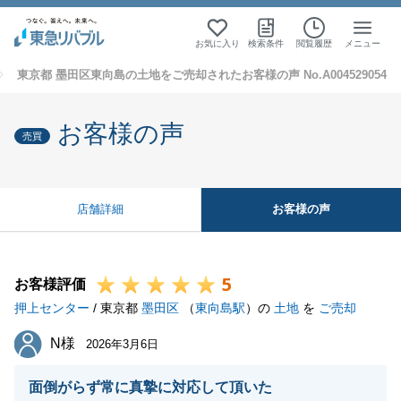
お気に入り
検索条件
閲覧履歴
メニュー
東京都 墨田区東向島の土地をご売却されたお客様の声 No.A004529054
お客様の声
売買
お客様の声
店舗詳細
5
お客様評価
押上センター
/ 東京都
墨田区
（
東向島駅
）の
土地
を
ご売却
N様
N様
2026年3月6日
面倒がらず常に真摯に対応して頂いた