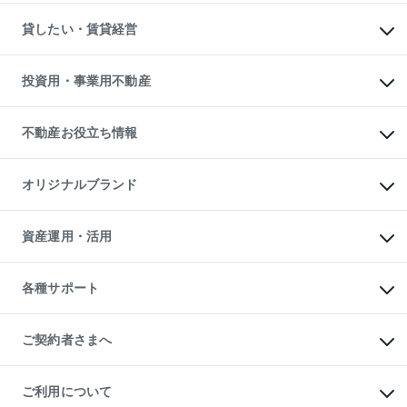
スピードAI査定
不動産購入の流れ
物件を借りる
不動産売却について
注目キーワード物件特集
オフィス・店舗の賃貸
貸したい・賃貸経営
不動産査定について
購入ガイド
借りるときの流れ
売却サービス
借りるガイド
不動産売却の流れ
無料賃料査定
多言語対応
不動産買換えの流れ
マンション賃料データ
投資用・事業用不動産
売却ガイド
賃貸管理プラン
English
繁体中文
簡体中文
リロケーションについて
投資用不動産
貸すときの流れ
事業用不動産
不動産お役立ち情報
貸すガイド
マンション投資
投資用マンション
不動産AIアドバイザー Tellus Talk
マンション一棟
マンションライブラリー
オリジナルブランド
アパート経営
人気マンションランキング
アパート投資用物件
暮らしに役立つ不動産メディア

収益物件
当社売主リノベーションマンション
「Lnote」
ビル購入（ビル一棟）
一棟リノベーションマンション

資産運用・活用
不動産相場・不動産価格情報
投資用不動産の売却査定
L`GENTE（ルジェンテ）
不動産売却FAQ
事業用不動産の売却査定
区分リノベーションマンション

不動産コラム・ニュース
等価交換事業
海外不動産
Lideas（リディアス）
不動産用語集
不動産M&A
各種サポート
投資用一棟レジデンスWELL

不動産なんでもネット相談室
アセットマネジメント・出資
SQUARE（ウェルスクエア）
住まいの税金
不動産小口投資

シニア向けサポート
物件一括検索（購入＆賃貸）
LEGACIA（レガシア）
相続サポート
ご契約者さまへ
リフォームサポート
ご契約者さまサポートメニュー
ご紹介・再契約特典
ご利用について
入居者様専用-各種ご案内（賃貸）