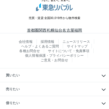
売買・賃貸 全国30,019件から物件検索
首都圏
関西
札幌
仙台
名古屋
福岡
会社情報
採用情報
ニュースリリース
ヘルプ・よくあるご質問
サイトマップ
各種お問合せ
サイトについて・免責事項
個人情報保護・プライバシーポリシー
ご意見・お問合せ
買いたい
マンションの購入
新築・分譲マンションの購入
売りたい
中古マンションの購入
一戸建ての購入
マンションの売却・査定
新築一戸建ての購入
一戸建ての売却・査定
借りたい
中古一戸建ての購入
土地の売却・査定
土地の購入