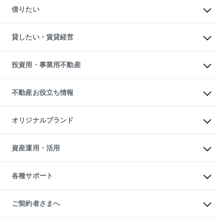
新築一戸建ての購入
一戸建ての売却・査定
借りたい
中古一戸建ての購入
土地の売却・査定
土地の購入
スピードAI査定
不動産購入の流れ
物件を借りる
不動産売却について
注目キーワード物件特集
オフィス・店舗の賃貸
貸したい・賃貸経営
不動産査定について
購入ガイド
借りるときの流れ
売却サービス
借りるガイド
不動産売却の流れ
無料賃料査定
多言語対応
不動産買換えの流れ
マンション賃料データ
投資用・事業用不動産
売却ガイド
賃貸管理プラン
English
繁体中文
簡体中文
リロケーションについて
投資用不動産
貸すときの流れ
事業用不動産
不動産お役立ち情報
貸すガイド
マンション投資
投資用マンション
不動産AIアドバイザー Tellus Talk
マンション一棟
マンションライブラリー
オリジナルブランド
アパート経営
人気マンションランキング
アパート投資用物件
暮らしに役立つ不動産メディア

収益物件
当社売主リノベーションマンション
「Lnote」
ビル購入（ビル一棟）
一棟リノベーションマンション

資産運用・活用
不動産相場・不動産価格情報
投資用不動産の売却査定
L`GENTE（ルジェンテ）
不動産売却FAQ
事業用不動産の売却査定
区分リノベーションマンション

不動産コラム・ニュース
等価交換事業
海外不動産
Lideas（リディアス）
不動産用語集
不動産M&A
各種サポート
投資用一棟レジデンスWELL

不動産なんでもネット相談室
アセットマネジメント・出資
SQUARE（ウェルスクエア）
住まいの税金
不動産小口投資

シニア向けサポート
物件一括検索（購入＆賃貸）
LEGACIA（レガシア）
相続サポート
ご契約者さまへ
リフォームサポート