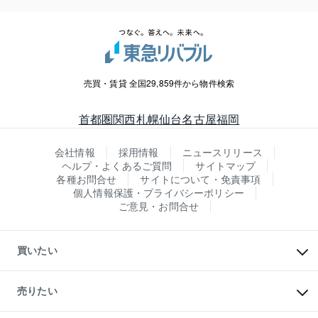
売買・賃貸 全国29,859件から物件検索
首都圏
関西
札幌
仙台
名古屋
福岡
会社情報
採用情報
ニュースリリース
ヘルプ・よくあるご質問
サイトマップ
各種お問合せ
サイトについて・免責事項
個人情報保護・プライバシーポリシー
ご意見・お問合せ
買いたい
マンションの購入
新築・分譲マンションの購入
売りたい
中古マンションの購入
一戸建ての購入
マンションの売却・査定