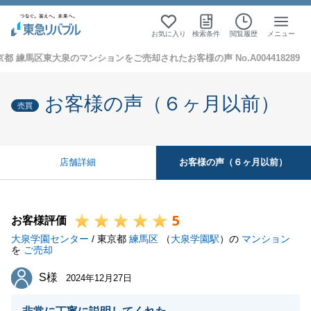
お気に入り
検索条件
閲覧履歴
メニュー
京都 練馬区東大泉のマンションをご売却されたお客様の声 No.A004418289
お客様の声（６ヶ月以前）
売買
お客様の声（６ヶ月以前）
店舗詳細
5
お客様評価
大泉学園センター
/ 東京都
練馬区
（
大泉学園駅
）の
マンション
を
ご売却
S様
S様
2024年12月27日