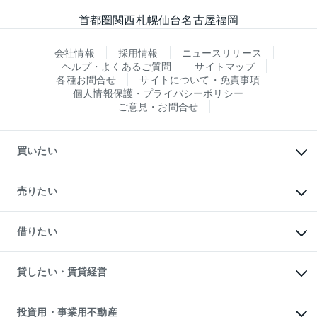
首都圏
関西
札幌
仙台
名古屋
福岡
会社情報
採用情報
ニュースリリース
ヘルプ・よくあるご質問
サイトマップ
各種お問合せ
サイトについて・免責事項
個人情報保護・プライバシーポリシー
ご意見・お問合せ
買いたい
マンションの購入
新築・分譲マンションの購入
売りたい
中古マンションの購入
一戸建ての購入
マンションの売却・査定
新築一戸建ての購入
一戸建ての売却・査定
借りたい
中古一戸建ての購入
土地の売却・査定
土地の購入
スピードAI査定
不動産購入の流れ
物件を借りる
不動産売却について
注目キーワード物件特集
オフィス・店舗の賃貸
貸したい・賃貸経営
不動産査定について
購入ガイド
借りるときの流れ
売却サービス
借りるガイド
不動産売却の流れ
無料賃料査定
多言語対応
不動産買換えの流れ
マンション賃料データ
投資用・事業用不動産