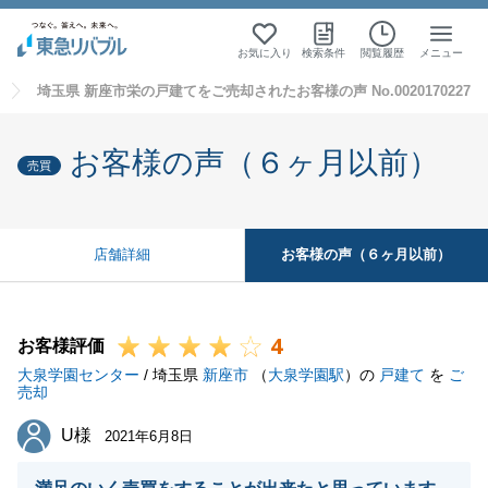
お気に入り
検索条件
閲覧履歴
メニュー
埼玉県 新座市栄の戸建てをご売却されたお客様の声 No.0020170227
お客様の声（６ヶ月以前）
売買
お客様の声（６ヶ月以前）
店舗詳細
4
お客様評価
大泉学園センター
/ 埼玉県
新座市
（
大泉学園駅
）の
戸建て
を
ご
売却
U様
U様
2021年6月8日