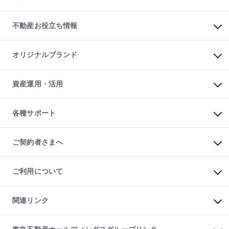
売却ガイド
賃貸管理プラン
English
繁体中文
簡体中文
リロケーションについて
投資用不動産
貸すときの流れ
事業用不動産
不動産お役立ち情報
貸すガイド
マンション投資
投資用マンション
不動産AIアドバイザー Tellus Talk
マンション一棟
マンションライブラリー
オリジナルブランド
アパート経営
人気マンションランキング
アパート投資用物件
暮らしに役立つ不動産メディア

収益物件
当社売主リノベーションマンション
「Lnote」
ビル購入（ビル一棟）
一棟リノベーションマンション

資産運用・活用
不動産相場・不動産価格情報
投資用不動産の売却査定
L`GENTE（ルジェンテ）
不動産売却FAQ
事業用不動産の売却査定
区分リノベーションマンション

不動産コラム・ニュース
等価交換事業
海外不動産
Lideas（リディアス）
不動産用語集
不動産M&A
各種サポート
投資用一棟レジデンスWELL

不動産なんでもネット相談室
アセットマネジメント・出資
SQUARE（ウェルスクエア）
住まいの税金
不動産小口投資

シニア向けサポート
物件一括検索（購入＆賃貸）
LEGACIA（レガシア）
相続サポート
ご契約者さまへ
リフォームサポート
ご契約者さまサポートメニュー
ご紹介・再契約特典
ご利用について
入居者様専用-各種ご案内（賃貸）
東急こすもす会「こすもすWeb」
本人確認に関するお客様へのお願い
金融商品取引について
関連リンク
東急リバブル ソーシャルメディアポリシー
ご意見・お問い合わせ（金融商品取引専用の相談・お問い合わせ窓口）
すまいValue
保険募集におけるプライバシー・ポリシー
これからご結婚される方に東急百貨店のブライダルクラブ