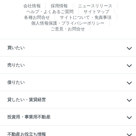
会社情報
採用情報
ニュースリリース
ヘルプ・よくあるご質問
サイトマップ
各種お問合せ
サイトについて・免責事項
個人情報保護・プライバシーポリシー
ご意見・お問合せ
買いたい
マンションの購入
新築・分譲マンションの購入
売りたい
中古マンションの購入
一戸建ての購入
マンションの売却・査定
新築一戸建ての購入
一戸建ての売却・査定
借りたい
中古一戸建ての購入
土地の売却・査定
土地の購入
スピードAI査定
不動産購入の流れ
物件を借りる
不動産売却について
注目キーワード物件特集
オフィス・店舗の賃貸
貸したい・賃貸経営
不動産査定について
購入ガイド
借りるときの流れ
売却サービス
借りるガイド
不動産売却の流れ
無料賃料査定
多言語対応
不動産買換えの流れ
マンション賃料データ
投資用・事業用不動産
売却ガイド
賃貸管理プラン
English
繁体中文
簡体中文
リロケーションについて
投資用不動産
貸すときの流れ
事業用不動産
不動産お役立ち情報
貸すガイド