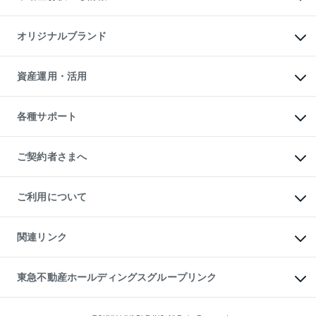
マンション投資
投資用マンション
不動産AIアドバイザー Tellus Talk
マンション一棟
マンションライブラリー
オリジナルブランド
アパート経営
人気マンションランキング
アパート投資用物件
暮らしに役立つ不動産メディア

収益物件
当社売主リノベーションマンション
「Lnote」
ビル購入（ビル一棟）
一棟リノベーションマンション

資産運用・活用
不動産相場・不動産価格情報
投資用不動産の売却査定
L`GENTE（ルジェンテ）
不動産売却FAQ
事業用不動産の売却査定
区分リノベーションマンション

不動産コラム・ニュース
等価交換事業
海外不動産
Lideas（リディアス）
不動産用語集
不動産M&A
各種サポート
投資用一棟レジデンスWELL

不動産なんでもネット相談室
アセットマネジメント・出資
SQUARE（ウェルスクエア）
住まいの税金
不動産小口投資

シニア向けサポート
物件一括検索（購入＆賃貸）
LEGACIA（レガシア）
相続サポート
ご契約者さまへ
リフォームサポート
ご契約者さまサポートメニュー
ご紹介・再契約特典
ご利用について
入居者様専用-各種ご案内（賃貸）
東急こすもす会「こすもすWeb」
本人確認に関するお客様へのお願い
金融商品取引について
関連リンク
東急リバブル ソーシャルメディアポリシー
ご意見・お問い合わせ（金融商品取引専用の相談・お問い合わせ窓口）
すまいValue
保険募集におけるプライバシー・ポリシー
これからご結婚される方に東急百貨店のブライダルクラブ
東急不動産ホールディングスグループリンク
ダイレクトメール（郵送物）・Eメールなどの送付停止について
人材サービスのご用命は 東急リバブルスタッフ株式会社まで
宅地建物取引業者の皆様へ
東北の逸品を贈ります 東北すぐれものセレクション
東急不動産
民泊の開業・運営のご相談は「ReINN株式会社」まで
東急コミュニティー