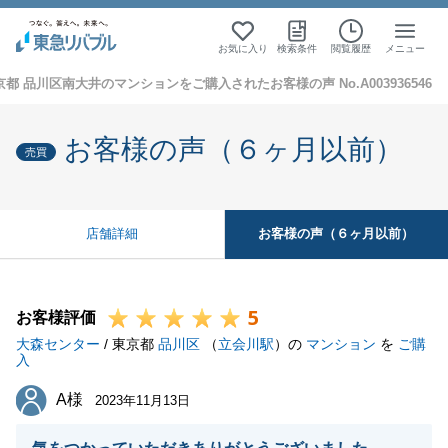
お気に入り
検索条件
閲覧履歴
メニュー
京都 品川区南大井のマンションをご購入されたお客様の声 No.A003936546
お客様の声（６ヶ月以前）
売買
お客様の声（６ヶ月以前）
店舗詳細
5
お客様評価
大森センター
/ 東京都
品川区
（
立会川駅
）の
マンション
を
ご購
入
A様
A様
2023年11月13日