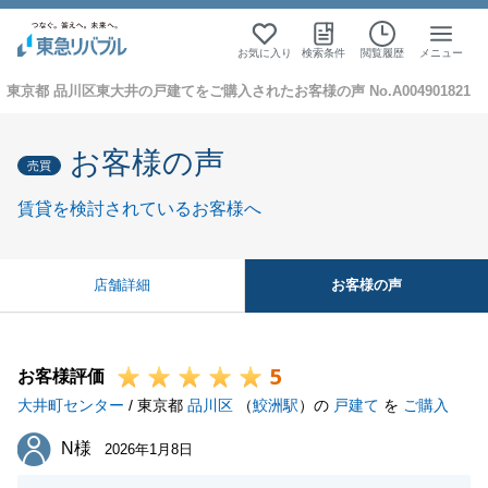
お気に入り
検索条件
閲覧履歴
メニュー
東京都 品川区東大井の戸建てをご購入されたお客様の声 No.A004901821
お客様の声
売買
賃貸を検討されているお客様へ
お客様の声
店舗詳細
5
お客様評価
大井町センター
/ 東京都
品川区
（
鮫洲駅
）の
戸建て
を
ご購入
N様
N様
2026年1月8日