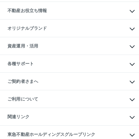
リロケーションについて
投資用不動産
貸すときの流れ
事業用不動産
不動産お役立ち情報
貸すガイド
マンション投資
投資用マンション
不動産AIアドバイザー Tellus Talk
マンション一棟
マンションライブラリー
オリジナルブランド
アパート経営
人気マンションランキング
アパート投資用物件
暮らしに役立つ不動産メディア

収益物件
当社売主リノベーションマンション
「Lnote」
ビル購入（ビル一棟）
一棟リノベーションマンション

資産運用・活用
不動産相場・不動産価格情報
投資用不動産の売却査定
L`GENTE（ルジェンテ）
不動産売却FAQ
事業用不動産の売却査定
区分リノベーションマンション

不動産コラム・ニュース
等価交換事業
海外不動産
Lideas（リディアス）
不動産用語集
不動産M&A
各種サポート
投資用一棟レジデンスWELL

不動産なんでもネット相談室
アセットマネジメント・出資
SQUARE（ウェルスクエア）
住まいの税金
不動産小口投資

シニア向けサポート
物件一括検索（購入＆賃貸）
LEGACIA（レガシア）
相続サポート
ご契約者さまへ
リフォームサポート
ご契約者さまサポートメニュー
ご紹介・再契約特典
ご利用について
入居者様専用-各種ご案内（賃貸）
東急こすもす会「こすもすWeb」
本人確認に関するお客様へのお願い
金融商品取引について
関連リンク
東急リバブル ソーシャルメディアポリシー
ご意見・お問い合わせ（金融商品取引専用の相談・お問い合わせ窓口）
すまいValue
保険募集におけるプライバシー・ポリシー
これからご結婚される方に東急百貨店のブライダルクラブ
東急不動産ホールディングスグループリンク
ダイレクトメール（郵送物）・Eメールなどの送付停止について
人材サービスのご用命は 東急リバブルスタッフ株式会社まで