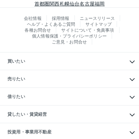
首都圏
関西
札幌
仙台
名古屋
福岡
会社情報
採用情報
ニュースリリース
ヘルプ・よくあるご質問
サイトマップ
各種お問合せ
サイトについて・免責事項
個人情報保護・プライバシーポリシー
ご意見・お問合せ
買いたい
マンションの購入
新築・分譲マンションの購入
売りたい
中古マンションの購入
一戸建ての購入
マンションの売却・査定
新築一戸建ての購入
一戸建ての売却・査定
借りたい
中古一戸建ての購入
土地の売却・査定
土地の購入
スピードAI査定
不動産購入の流れ
物件を借りる
不動産売却について
注目キーワード物件特集
オフィス・店舗の賃貸
貸したい・賃貸経営
不動産査定について
購入ガイド
借りるときの流れ
売却サービス
借りるガイド
不動産売却の流れ
無料賃料査定
多言語対応
不動産買換えの流れ
マンション賃料データ
投資用・事業用不動産
売却ガイド
賃貸管理プラン
English
繁体中文
簡体中文