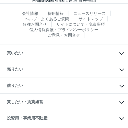
会社情報
採用情報
ニュースリリース
ヘルプ・よくあるご質問
サイトマップ
各種お問合せ
サイトについて・免責事項
個人情報保護・プライバシーポリシー
ご意見・お問合せ
買いたい
マンションの購入
新築・分譲マンションの購入
売りたい
中古マンションの購入
一戸建ての購入
マンションの売却・査定
新築一戸建ての購入
一戸建ての売却・査定
借りたい
中古一戸建ての購入
土地の売却・査定
土地の購入
スピードAI査定
不動産購入の流れ
物件を借りる
不動産売却について
注目キーワード物件特集
オフィス・店舗の賃貸
貸したい・賃貸経営
不動産査定について
購入ガイド
借りるときの流れ
売却サービス
借りるガイド
不動産売却の流れ
無料賃料査定
多言語対応
不動産買換えの流れ
マンション賃料データ
投資用・事業用不動産
売却ガイド
賃貸管理プラン
English
繁体中文
簡体中文
リロケーションについて