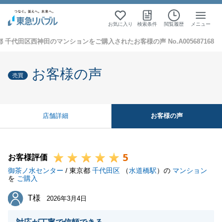
お気に入り
検索条件
閲覧履歴
メニュー
 千代田区西神田のマンションをご購入されたお客様の声 No.A005687168
お客様の声
売買
お客様の声
店舗詳細
5
お客様評価
御茶ノ水センター
/ 東京都
千代田区
（
水道橋駅
）の
マンション
を
ご購入
T様
T様
2026年3月4日