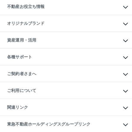
投資用不動産
貸すときの流れ
事業用不動産
不動産お役立ち情報
貸すガイド
マンション投資
投資用マンション
不動産AIアドバイザー Tellus Talk
マンション一棟
マンションライブラリー
オリジナルブランド
アパート経営
人気マンションランキング
アパート投資用物件
暮らしに役立つ不動産メディア

収益物件
当社売主リノベーションマンション
「Lnote」
ビル購入（ビル一棟）
一棟リノベーションマンション

資産運用・活用
不動産相場・不動産価格情報
投資用不動産の売却査定
L`GENTE（ルジェンテ）
不動産売却FAQ
事業用不動産の売却査定
区分リノベーションマンション

不動産コラム・ニュース
等価交換事業
海外不動産
Lideas（リディアス）
不動産用語集
不動産M&A
各種サポート
投資用一棟レジデンスWELL

不動産なんでもネット相談室
アセットマネジメント・出資
SQUARE（ウェルスクエア）
住まいの税金
不動産小口投資

シニア向けサポート
物件一括検索（購入＆賃貸）
LEGACIA（レガシア）
相続サポート
ご契約者さまへ
リフォームサポート
ご契約者さまサポートメニュー
ご紹介・再契約特典
ご利用について
入居者様専用-各種ご案内（賃貸）
東急こすもす会「こすもすWeb」
本人確認に関するお客様へのお願い
金融商品取引について
関連リンク
東急リバブル ソーシャルメディアポリシー
ご意見・お問い合わせ（金融商品取引専用の相談・お問い合わせ窓口）
すまいValue
保険募集におけるプライバシー・ポリシー
これからご結婚される方に東急百貨店のブライダルクラブ
東急不動産ホールディングスグループリンク
ダイレクトメール（郵送物）・Eメールなどの送付停止について
人材サービスのご用命は 東急リバブルスタッフ株式会社まで
宅地建物取引業者の皆様へ
東北の逸品を贈ります 東北すぐれものセレクション