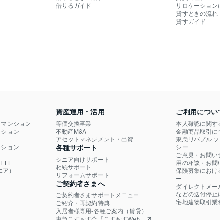
借りるガイド
リロケーション
貸すときの流れ
貸すガイド
資産運用・活用
ご利用につい
ンマンション
等価交換事業
本人確認に関す
ション

不動産M&A
金融商品取引に
）
アセットマネジメント・出資
東急リバブル 
ション

各種サポート
シー
ご意見・お問い
シニア向けサポート
LL

用の相談・お問
相続サポート
エア）
保険募集におけ
リフォームサポート
ー
ご契約者さまへ
ダイレクトメー
などの送付停止
ご契約者さまサポートメニュー
宅地建物取引業
ご紹介・再契約特典
入居者様専用-各種ご案内（賃貸）
東急こすもす会「こすもすWeb」