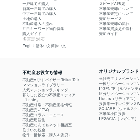
一戸建ての購入
スピードAI査定
新築一戸建ての購入
不動産売却について
中古一戸建ての購入
不動産査定について
土地の購入
売却サービス
不動産購入の流れ
不動産売却の流れ
注目キーワード物件特集
不動産買換えの流れ
購入ガイド
売却ガイド
多言語対応
English
繁体中文
簡体中文
オリジナルブランド
不動産お役立ち情報
当社売主リノベーショ
不動産AIアドバイザー Tellus Talk
一棟リノベーションマン
マンションライブラリー
L`GENTE（ルジェンテ
人気マンションランキング
区分リノベーションマン
暮らしに役立つ不動産メディア

Lideas（リディアス）
「Lnote」
投資用一棟レジデンスWE
不動産相場・不動産価格情報
SQUARE（ウェルスク
不動産売却FAQ
不動産小口投資

不動産コラム・ニュース
LEGACIA（レガシア）
不動産用語集
不動産なんでもネット相談室
住まいの税金
物件一括検索（購入＆賃貸）