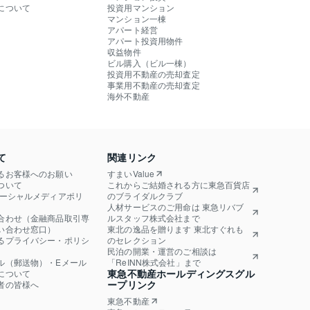
について
投資用マンション
マンション一棟
アパート経営
アパート投資用物件
収益物件
ビル購入（ビル一棟）
投資用不動産の売却査定
事業用不動産の売却査定
海外不動産
て
関連リンク
るお客様へのお願い
すまいValue
ついて
これからご結婚される方に東急百貨店
ソーシャルメディアポリ
のブライダルクラブ
人材サービスのご用命は 東急リバブ
合わせ（金融商品取引専
ルスタッフ株式会社まで
い合わせ窓口）
東北の逸品を贈ります 東北すぐれも
るプライバシー・ポリシ
のセレクション
民泊の開業・運営のご相談は
ル（郵送物）・Eメール
「ReINN株式会社」まで
東急不動産ホールディングスグル
について
ープリンク
者の皆様へ
東急不動産