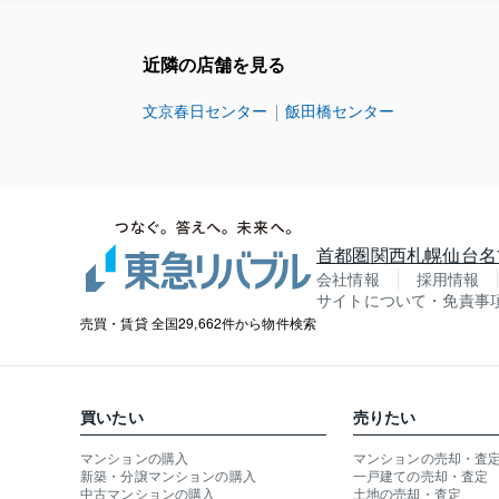
近隣の店舗を見る
文京春日センター
飯田橋センター
首都圏
関西
札幌
仙台
名
会社情報
採用情報
サイトについて・免責事
売買・賃貸 全国29,662件から物件検索
買いたい
売りたい
マンションの購入
マンションの売却・査
新築・分譲マンションの購入
一戸建ての売却・査定
中古マンションの購入
土地の売却・査定