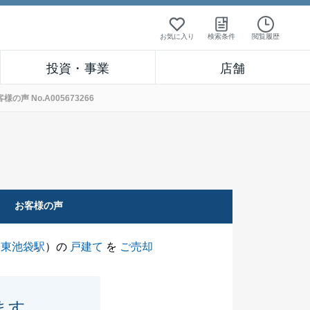
お気に入り
検索条件
閲覧履歴
投資・事業
店舗
 No.A005673266
お客様の声
（
東池袋駅
）の
戸建て
を
ご売却
ます