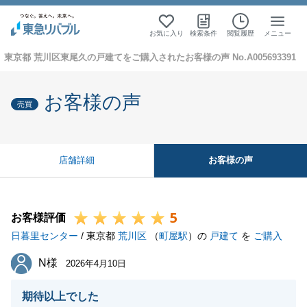
お気に入り
検索条件
閲覧履歴
メニュー
東京都 荒川区東尾久の戸建てをご購入されたお客様の声 No.A005693391
お客様の声
売買
お客様の声
店舗詳細
5
お客様評価
日暮里センター
/ 東京都
荒川区
（
町屋駅
）の
戸建て
を
ご購入
N様
N様
2026年4月10日
期待以上でした