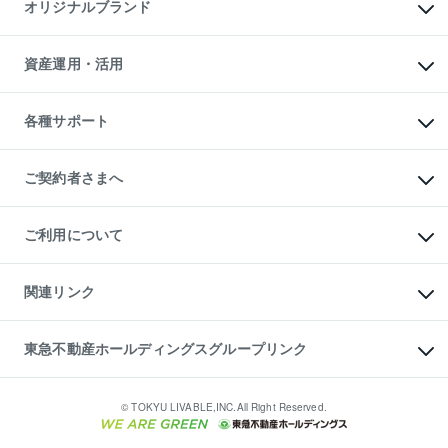
マンションライブラリー
オリジナルブランド
アパート経営
人気マンションランキング
アパート投資用物件
暮らしに役立つ不動産メディア

収益物件
当社売主リノベーションマンション
「Lnote」
ビル購入（ビル一棟）
一棟リノベーションマンション

資産運用・活用
不動産相場・不動産価格情報
投資用不動産の売却査定
L`GENTE（ルジェンテ）
不動産売却FAQ
事業用不動産の売却査定
区分リノベーションマンション

不動産コラム・ニュース
等価交換事業
海外不動産
Lideas（リディアス）
不動産用語集
不動産M&A
各種サポート
投資用一棟レジデンスWELL

不動産なんでもネット相談室
アセットマネジメント・出資
SQUARE（ウェルスクエア）
住まいの税金
不動産小口投資

シニア向けサポート
物件一括検索（購入＆賃貸）
LEGACIA（レガシア）
相続サポート
ご契約者さまへ
リフォームサポート
ご契約者さまサポートメニュー
ご紹介・再契約特典
ご利用について
入居者様専用-各種ご案内（賃貸）
東急こすもす会「こすもすWeb」
本人確認に関するお客様へのお願い
金融商品取引について
関連リンク
東急リバブル ソーシャルメディアポリシー
ご意見・お問い合わせ（金融商品取引専用の相談・お問い合わせ窓口）
すまいValue
保険募集におけるプライバシー・ポリシー
これからご結婚される方に東急百貨店のブライダルクラブ
東急不動産ホールディングスグループリンク
ダイレクトメール（郵送物）・Eメールなどの送付停止について
人材サービスのご用命は 東急リバブルスタッフ株式会社まで
宅地建物取引業者の皆様へ
東北の逸品を贈ります 東北すぐれものセレクション
東急不動産
民泊の開業・運営のご相談は「ReINN株式会社」まで
東急コミュニティー
© TOKYU LIVABLE,INC.All Right Reserved.
東急リバブル
東急住宅リース