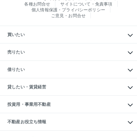
各種お問合せ
サイトについて・免責事項
個人情報保護・プライバシーポリシー
ご意見・お問合せ
買いたい
マンションの購入
新築・分譲マンションの購入
売りたい
中古マンションの購入
一戸建ての購入
マンションの売却・査定
新築一戸建ての購入
一戸建ての売却・査定
借りたい
中古一戸建ての購入
土地の売却・査定
土地の購入
スピードAI査定
不動産購入の流れ
物件を借りる
不動産売却について
注目キーワード物件特集
オフィス・店舗の賃貸
貸したい・賃貸経営
不動産査定について
購入ガイド
借りるときの流れ
売却サービス
借りるガイド
不動産売却の流れ
無料賃料査定
多言語対応
不動産買換えの流れ
マンション賃料データ
投資用・事業用不動産
売却ガイド
賃貸管理プラン
English
繁体中文
簡体中文
リロケーションについて
投資用不動産
貸すときの流れ
事業用不動産
不動産お役立ち情報
貸すガイド
マンション投資
投資用マンション
不動産AIアドバイザー Tellus Talk
マンション一棟