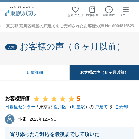
お気に入り
検索条件
閲覧履歴
メニュー
東京都 荒川区町屋の戸建てをご売却されたお客様の声 No.A004815623
お客様の声（６ヶ月以前）
売買
お客様の声（６ヶ月以前）
店舗詳細
5
お客様評価
日暮里センター
/ 東京都
荒川区
（
町屋駅
）の
戸建て
を
ご売却
H様
H様
2025年12月5日
寄り添ったご対応を最後までして頂いた