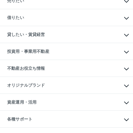
売りたい
中古マンションの購入
一戸建ての購入
マンションの売却・査定
新築一戸建ての購入
一戸建ての売却・査定
借りたい
中古一戸建ての購入
土地の売却・査定
土地の購入
スピードAI査定
不動産購入の流れ
物件を借りる
不動産売却について
注目キーワード物件特集
オフィス・店舗の賃貸
貸したい・賃貸経営
不動産査定について
購入ガイド
借りるときの流れ
売却サービス
借りるガイド
不動産売却の流れ
無料賃料査定
多言語対応
不動産買換えの流れ
マンション賃料データ
投資用・事業用不動産
売却ガイド
賃貸管理プラン
English
繁体中文
簡体中文
リロケーションについて
投資用不動産
貸すときの流れ
事業用不動産
不動産お役立ち情報
貸すガイド
マンション投資
投資用マンション
不動産AIアドバイザー Tellus Talk
マンション一棟
マンションライブラリー
オリジナルブランド
アパート経営
人気マンションランキング
アパート投資用物件
暮らしに役立つ不動産メディア

収益物件
当社売主リノベーションマンション
「Lnote」
ビル購入（ビル一棟）
一棟リノベーションマンション

資産運用・活用
不動産相場・不動産価格情報
投資用不動産の売却査定
L`GENTE（ルジェンテ）
不動産売却FAQ
事業用不動産の売却査定
区分リノベーションマンション

不動産コラム・ニュース
等価交換事業
海外不動産
Lideas（リディアス）
不動産用語集
不動産M&A
各種サポート
投資用一棟レジデンスWELL

不動産なんでもネット相談室
アセットマネジメント・出資
SQUARE（ウェルスクエア）
住まいの税金
不動産小口投資

シニア向けサポート
物件一括検索（購入＆賃貸）