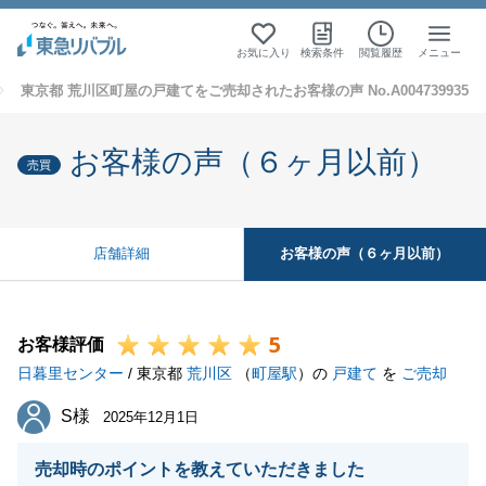
お気に入り
検索条件
閲覧履歴
メニュー
東京都 荒川区町屋の戸建てをご売却されたお客様の声 No.A004739935
お客様の声（６ヶ月以前）
売買
お客様の声（６ヶ月以前）
店舗詳細
5
お客様評価
日暮里センター
/ 東京都
荒川区
（
町屋駅
）の
戸建て
を
ご売却
S様
S様
2025年12月1日
売却時のポイントを教えていただきました