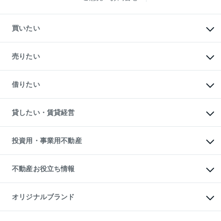
買いたい
マンションの購入
新築・分譲マンションの購入
売りたい
中古マンションの購入
一戸建ての購入
マンションの売却・査定
新築一戸建ての購入
一戸建ての売却・査定
借りたい
中古一戸建ての購入
土地の売却・査定
土地の購入
スピードAI査定
不動産購入の流れ
物件を借りる
不動産売却について
注目キーワード物件特集
オフィス・店舗の賃貸
貸したい・賃貸経営
不動産査定について
購入ガイド
借りるときの流れ
売却サービス
借りるガイド
不動産売却の流れ
無料賃料査定
多言語対応
不動産買換えの流れ
マンション賃料データ
投資用・事業用不動産
売却ガイド
賃貸管理プラン
English
繁体中文
簡体中文
リロケーションについて
投資用不動産
貸すときの流れ
事業用不動産
不動産お役立ち情報
貸すガイド
マンション投資
投資用マンション
不動産AIアドバイザー Tellus Talk
マンション一棟
マンションライブラリー
オリジナルブランド
アパート経営
人気マンションランキング
アパート投資用物件
暮らしに役立つ不動産メディア

収益物件
当社売主リノベーションマンション
「Lnote」