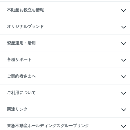
リロケーションについて
投資用不動産
貸すときの流れ
事業用不動産
不動産お役立ち情報
貸すガイド
マンション投資
投資用マンション
不動産AIアドバイザー Tellus Talk
マンション一棟
マンションライブラリー
オリジナルブランド
アパート経営
人気マンションランキング
アパート投資用物件
暮らしに役立つ不動産メディア

収益物件
当社売主リノベーションマンション
「Lnote」
ビル購入（ビル一棟）
一棟リノベーションマンション

資産運用・活用
不動産相場・不動産価格情報
投資用不動産の売却査定
L`GENTE（ルジェンテ）
不動産売却FAQ
事業用不動産の売却査定
区分リノベーションマンション

不動産コラム・ニュース
等価交換事業
海外不動産
Lideas（リディアス）
不動産用語集
不動産M&A
各種サポート
投資用一棟レジデンスWELL

不動産なんでもネット相談室
アセットマネジメント・出資
SQUARE（ウェルスクエア）
住まいの税金
不動産小口投資

シニア向けサポート
物件一括検索（購入＆賃貸）
LEGACIA（レガシア）
相続サポート
ご契約者さまへ
リフォームサポート
ご契約者さまサポートメニュー
ご紹介・再契約特典
ご利用について
入居者様専用-各種ご案内（賃貸）
東急こすもす会「こすもすWeb」
本人確認に関するお客様へのお願い
金融商品取引について
関連リンク
東急リバブル ソーシャルメディアポリシー
ご意見・お問い合わせ（金融商品取引専用の相談・お問い合わせ窓口）
すまいValue
保険募集におけるプライバシー・ポリシー
これからご結婚される方に東急百貨店のブライダルクラブ
東急不動産ホールディングスグループリンク
ダイレクトメール（郵送物）・Eメールなどの送付停止について
人材サービスのご用命は 東急リバブルスタッフ株式会社まで