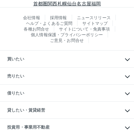
首都圏
関西
札幌
仙台
名古屋
福岡
会社情報
採用情報
ニュースリリース
ヘルプ・よくあるご質問
サイトマップ
各種お問合せ
サイトについて・免責事項
個人情報保護・プライバシーポリシー
ご意見・お問合せ
買いたい
マンションの購入
新築・分譲マンションの購入
売りたい
中古マンションの購入
一戸建ての購入
マンションの売却・査定
新築一戸建ての購入
一戸建ての売却・査定
借りたい
中古一戸建ての購入
土地の売却・査定
土地の購入
スピードAI査定
不動産購入の流れ
物件を借りる
不動産売却について
注目キーワード物件特集
オフィス・店舗の賃貸
貸したい・賃貸経営
不動産査定について
購入ガイド
借りるときの流れ
売却サービス
借りるガイド
不動産売却の流れ
無料賃料査定
多言語対応
不動産買換えの流れ
マンション賃料データ
投資用・事業用不動産
売却ガイド
賃貸管理プラン
English
繁体中文
簡体中文