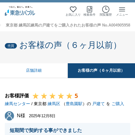
お気に入り
検索条件
閲覧履歴
メニュー
東京都 練馬区練馬の戸建てをご購入されたお客様の声 No.A004905958
お客様の声（６ヶ月以前）
売買
お客様の声（６ヶ月以前）
店舗詳細
5
お客様評価
練馬センター
/ 東京都
練馬区
（
豊島園駅
）の
戸建て
を
ご購入
N様
N様
2025年12月8日
短期間で契約する事ができました