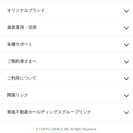
投資用マンション
不動産AIアドバイザー Tellus Talk
マンション一棟
マンションライブラリー
オリジナルブランド
アパート経営
人気マンションランキング
アパート投資用物件
暮らしに役立つ不動産メディア

収益物件
当社売主リノベーションマンション
「Lnote」
ビル購入（ビル一棟）
一棟リノベーションマンション

資産運用・活用
不動産相場・不動産価格情報
投資用不動産の売却査定
L`GENTE（ルジェンテ）
不動産売却FAQ
事業用不動産の売却査定
区分リノベーションマンション

不動産コラム・ニュース
等価交換事業
海外不動産
Lideas（リディアス）
不動産用語集
不動産M&A
各種サポート
投資用一棟レジデンスWELL

不動産なんでもネット相談室
アセットマネジメント・出資
SQUARE（ウェルスクエア）
住まいの税金
不動産小口投資

シニア向けサポート
物件一括検索（購入＆賃貸）
LEGACIA（レガシア）
相続サポート
ご契約者さまへ
リフォームサポート
ご契約者さまサポートメニュー
ご紹介・再契約特典
ご利用について
入居者様専用-各種ご案内（賃貸）
東急こすもす会「こすもすWeb」
本人確認に関するお客様へのお願い
金融商品取引について
関連リンク
東急リバブル ソーシャルメディアポリシー
ご意見・お問い合わせ（金融商品取引専用の相談・お問い合わせ窓口）
すまいValue
保険募集におけるプライバシー・ポリシー
これからご結婚される方に東急百貨店のブライダルクラブ
東急不動産ホールディングスグループリンク
ダイレクトメール（郵送物）・Eメールなどの送付停止について
人材サービスのご用命は 東急リバブルスタッフ株式会社まで
宅地建物取引業者の皆様へ
東北の逸品を贈ります 東北すぐれものセレクション
東急不動産
民泊の開業・運営のご相談は「ReINN株式会社」まで
東急コミュニティー
© TOKYU LIVABLE,INC.All Right Reserved.
東急リバブル