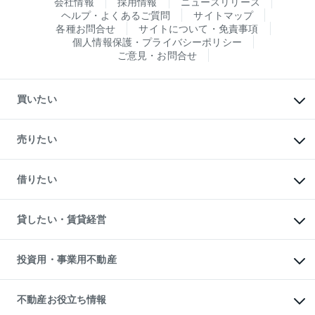
会社情報
採用情報
ニュースリリース
ヘルプ・よくあるご質問
サイトマップ
各種お問合せ
サイトについて・免責事項
個人情報保護・プライバシーポリシー
ご意見・お問合せ
買いたい
マンションの購入
新築・分譲マンションの購入
売りたい
中古マンションの購入
一戸建ての購入
マンションの売却・査定
新築一戸建ての購入
一戸建ての売却・査定
借りたい
中古一戸建ての購入
土地の売却・査定
土地の購入
スピードAI査定
不動産購入の流れ
物件を借りる
不動産売却について
注目キーワード物件特集
オフィス・店舗の賃貸
貸したい・賃貸経営
不動産査定について
購入ガイド
借りるときの流れ
売却サービス
借りるガイド
不動産売却の流れ
無料賃料査定
多言語対応
不動産買換えの流れ
マンション賃料データ
投資用・事業用不動産
売却ガイド
賃貸管理プラン
English
繁体中文
簡体中文
リロケーションについて
投資用不動産
貸すときの流れ
事業用不動産
不動産お役立ち情報
貸すガイド
マンション投資