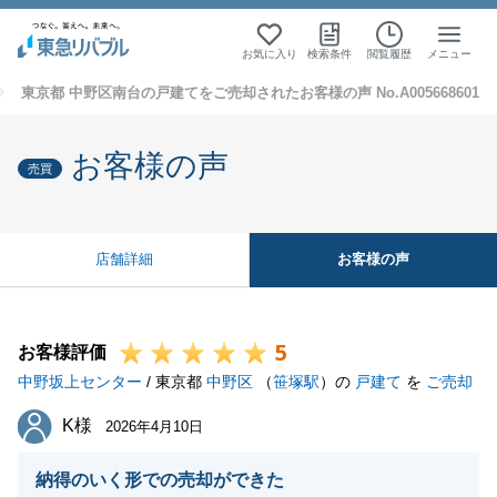
お気に入り
検索条件
閲覧履歴
メニュー
東京都 中野区南台の戸建てをご売却されたお客様の声 No.A005668601
お客様の声
売買
お客様の声
店舗詳細
5
お客様評価
中野坂上センター
/ 東京都
中野区
（
笹塚駅
）の
戸建て
を
ご売却
K様
K様
2026年4月10日
納得のいく形での売却ができた