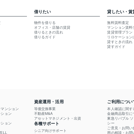
借りたい
貸したい・賃
定
物件を借りる
無料賃料査定
オフィス・店舗の賃貸
マンション賃料
借りるときの流れ
賃貸管理プラン
借りるガイド
リロケーション
貸すときの流れ
貸すガイド
資産運用・活用
ご利用につい
ンマンション
等価交換事業
本人確認に関す
ション

不動産M&A
金融商品取引に
）
アセットマネジメント・出資
東急リバブル 
ション

各種サポート
シー
ご意見・お問い
シニア向けサポート
LL

用の相談・お問