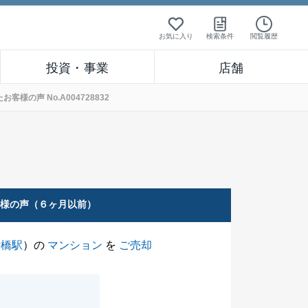
お気に入り
検索条件
閲覧履歴
投資・事業
店舗
の声 No.A004728832
客様の声（６ヶ月以前）
新橋駅
）の
マンション
を
ご売却