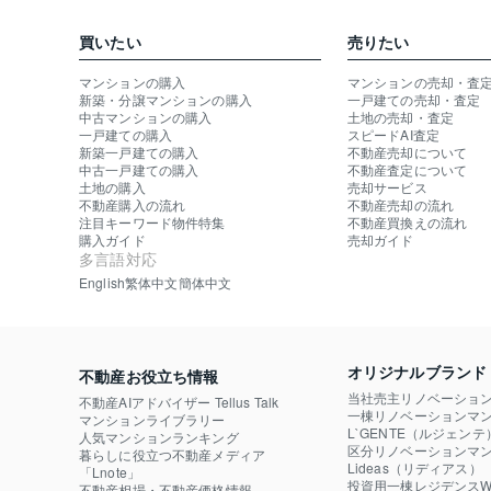
買いたい
売りたい
マンションの購入
マンションの売却・査
新築・分譲マンションの購入
一戸建ての売却・査定
中古マンションの購入
土地の売却・査定
一戸建ての購入
スピードAI査定
新築一戸建ての購入
不動産売却について
中古一戸建ての購入
不動産査定について
土地の購入
売却サービス
不動産購入の流れ
不動産売却の流れ
注目キーワード物件特集
不動産買換えの流れ
購入ガイド
売却ガイド
多言語対応
English
繁体中文
簡体中文
オリジナルブランド
不動産お役立ち情報
当社売主リノベーショ
不動産AIアドバイザー Tellus Talk
一棟リノベーションマン
マンションライブラリー
L`GENTE（ルジェンテ
人気マンションランキング
区分リノベーションマン
暮らしに役立つ不動産メディア

Lideas（リディアス）
「Lnote」
投資用一棟レジデンスWE
不動産相場・不動産価格情報