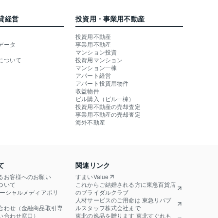
貸経営
投資用・事業用不動産
投資用不動産
データ
事業用不動産
マンション投資
について
投資用マンション
マンション一棟
アパート経営
アパート投資用物件
収益物件
ビル購入（ビル一棟）
投資用不動産の売却査定
事業用不動産の売却査定
海外不動産
て
関連リンク
るお客様へのお願い
すまいValue
ついて
これからご結婚される方に東急百貨店
ソーシャルメディアポリ
のブライダルクラブ
人材サービスのご用命は 東急リバブ
合わせ（金融商品取引専
ルスタッフ株式会社まで
い合わせ窓口）
東北の逸品を贈ります 東北すぐれも