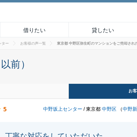
借りたい
貸したい
ンター
お客様の声一覧
東京都 中野区弥生町のマンションをご売却されたお客様
月以前）
お
5
中野坂上センター
/ 東京都
中野区
（
中野
丁寧な対応をしていただいた