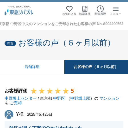
お気に入り
検索条件
閲覧履歴
メニュー
東京都 中野区中央のマンションをご売却されたお客様の声 No.A004400562
お客様の声（６ヶ月以前）
売買
お客様の声（６ヶ月以前）
店舗詳細
5
お客様評価
中野坂上センター
/ 東京都
中野区
（
中野坂上駅
）の
マンション
を
ご売却
Y様
Y様
2025年5月25日