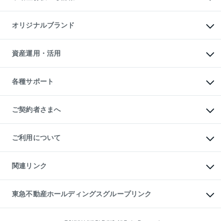
マンション投資
投資用マンション
不動産AIアドバイザー Tellus Talk
マンション一棟
マンションライブラリー
オリジナルブランド
アパート経営
人気マンションランキング
アパート投資用物件
暮らしに役立つ不動産メディア

収益物件
当社売主リノベーションマンション
「Lnote」
ビル購入（ビル一棟）
一棟リノベーションマンション

資産運用・活用
不動産相場・不動産価格情報
投資用不動産の売却査定
L`GENTE（ルジェンテ）
不動産売却FAQ
事業用不動産の売却査定
区分リノベーションマンション

不動産コラム・ニュース
等価交換事業
海外不動産
Lideas（リディアス）
不動産用語集
不動産M&A
各種サポート
投資用一棟レジデンスWELL

不動産なんでもネット相談室
アセットマネジメント・出資
SQUARE（ウェルスクエア）
住まいの税金
不動産小口投資

シニア向けサポート
物件一括検索（購入＆賃貸）
LEGACIA（レガシア）
相続サポート
ご契約者さまへ
リフォームサポート
ご契約者さまサポートメニュー
ご紹介・再契約特典
ご利用について
入居者様専用-各種ご案内（賃貸）
東急こすもす会「こすもすWeb」
本人確認に関するお客様へのお願い
金融商品取引について
関連リンク
東急リバブル ソーシャルメディアポリシー
ご意見・お問い合わせ（金融商品取引専用の相談・お問い合わせ窓口）
すまいValue
保険募集におけるプライバシー・ポリシー
これからご結婚される方に東急百貨店のブライダルクラブ
東急不動産ホールディングスグループリンク
ダイレクトメール（郵送物）・Eメールなどの送付停止について
人材サービスのご用命は 東急リバブルスタッフ株式会社まで
宅地建物取引業者の皆様へ
東北の逸品を贈ります 東北すぐれものセレクション
東急不動産
民泊の開業・運営のご相談は「ReINN株式会社」まで
東急コミュニティー