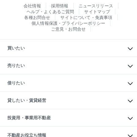
会社情報
採用情報
ニュースリリース
ヘルプ・よくあるご質問
サイトマップ
各種お問合せ
サイトについて・免責事項
個人情報保護・プライバシーポリシー
ご意見・お問合せ
買いたい
マンションの購入
新築・分譲マンションの購入
売りたい
中古マンションの購入
一戸建ての購入
マンションの売却・査定
新築一戸建ての購入
一戸建ての売却・査定
借りたい
中古一戸建ての購入
土地の売却・査定
土地の購入
スピードAI査定
不動産購入の流れ
物件を借りる
不動産売却について
注目キーワード物件特集
オフィス・店舗の賃貸
貸したい・賃貸経営
不動産査定について
購入ガイド
借りるときの流れ
売却サービス
借りるガイド
不動産売却の流れ
無料賃料査定
多言語対応
不動産買換えの流れ
マンション賃料データ
投資用・事業用不動産
売却ガイド
賃貸管理プラン
English
繁体中文
簡体中文
リロケーションについて
投資用不動産
貸すときの流れ
事業用不動産
不動産お役立ち情報
貸すガイド