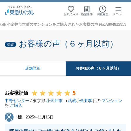
お気に入り
検索条件
閲覧履歴
メニュー
京都 小金井市本町のマンションをご購入されたお客様の声 No.A004812959
お客様の声（６ヶ月以前）
売買
お客様の声（６ヶ月以前）
店舗詳細
5
お客様評価
中野センター
/ 東京都
小金井市
（
武蔵小金井駅
）の
マンション
を
ご購入
I様
I様
2025年11月16日