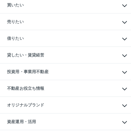
買いたい
マンションの購入
新築・分譲マンションの購入
売りたい
中古マンションの購入
一戸建ての購入
マンションの売却・査定
新築一戸建ての購入
一戸建ての売却・査定
借りたい
中古一戸建ての購入
土地の売却・査定
土地の購入
スピードAI査定
不動産購入の流れ
物件を借りる
不動産売却について
注目キーワード物件特集
オフィス・店舗の賃貸
貸したい・賃貸経営
不動産査定について
購入ガイド
借りるときの流れ
売却サービス
借りるガイド
不動産売却の流れ
無料賃料査定
多言語対応
不動産買換えの流れ
マンション賃料データ
投資用・事業用不動産
売却ガイド
賃貸管理プラン
English
繁体中文
簡体中文
リロケーションについて
投資用不動産
貸すときの流れ
事業用不動産
不動産お役立ち情報
貸すガイド
マンション投資
投資用マンション
不動産AIアドバイザー Tellus Talk
マンション一棟
マンションライブラリー
オリジナルブランド
アパート経営
人気マンションランキング
アパート投資用物件
暮らしに役立つ不動産メディア

収益物件
当社売主リノベーションマンション
「Lnote」
ビル購入（ビル一棟）
一棟リノベーションマンション

資産運用・活用
不動産相場・不動産価格情報
投資用不動産の売却査定
L`GENTE（ルジェンテ）
不動産売却FAQ
事業用不動産の売却査定
区分リノベーションマンション
