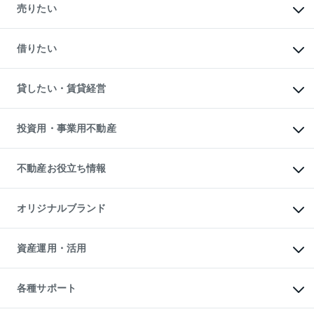
新築・分譲マンションの購入
売りたい
中古マンションの購入
一戸建ての購入
マンションの売却・査定
新築一戸建ての購入
一戸建ての売却・査定
借りたい
中古一戸建ての購入
土地の売却・査定
土地の購入
スピードAI査定
不動産購入の流れ
物件を借りる
不動産売却について
注目キーワード物件特集
オフィス・店舗の賃貸
貸したい・賃貸経営
不動産査定について
購入ガイド
借りるときの流れ
売却サービス
借りるガイド
不動産売却の流れ
無料賃料査定
多言語対応
不動産買換えの流れ
マンション賃料データ
投資用・事業用不動産
売却ガイド
賃貸管理プラン
English
繁体中文
簡体中文
リロケーションについて
投資用不動産
貸すときの流れ
事業用不動産
不動産お役立ち情報
貸すガイド
マンション投資
投資用マンション
不動産AIアドバイザー Tellus Talk
マンション一棟
マンションライブラリー
オリジナルブランド
アパート経営
人気マンションランキング
アパート投資用物件
暮らしに役立つ不動産メディア

収益物件
当社売主リノベーションマンション
「Lnote」
ビル購入（ビル一棟）
一棟リノベーションマンション

資産運用・活用
不動産相場・不動産価格情報
投資用不動産の売却査定
L`GENTE（ルジェンテ）
不動産売却FAQ
事業用不動産の売却査定
区分リノベーションマンション

不動産コラム・ニュース
等価交換事業
海外不動産
Lideas（リディアス）
不動産用語集
不動産M&A
各種サポート
投資用一棟レジデンスWELL

不動産なんでもネット相談室
アセットマネジメント・出資
SQUARE（ウェルスクエア）
住まいの税金
不動産小口投資

シニア向けサポート