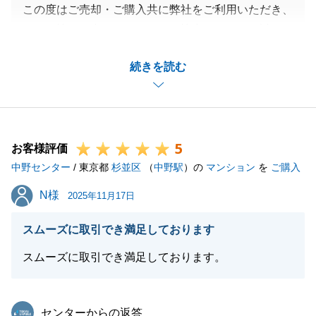
この度はご売却・ご購入共に弊社をご利用いただき、
またお忙しい中アンケートにご協力いただき、誠にあ
りがとうございました。
続きを読む
いつも快くご対応頂きましてありがとうございまし
た。S様の担当としてご購入・ご売却のお手伝いに携
わる事が出来て大変嬉しく思っております。
また何かご相談等お力になれることがございましたら
5
是非ご連絡を頂戴できればと思っております。
お客様評価
中野センター
私共々、今後とも弊社を末永くご愛顧賜りますよう、
/ 東京都
杉並区
（
中野駅
）の
マンション
を
ご購入
お願い申し上げます。
N様
N様
2025年11月17日
スムーズに取引でき満足しております
閉じる
スムーズに取引でき満足しております。
東急リバブル
センターからの返答