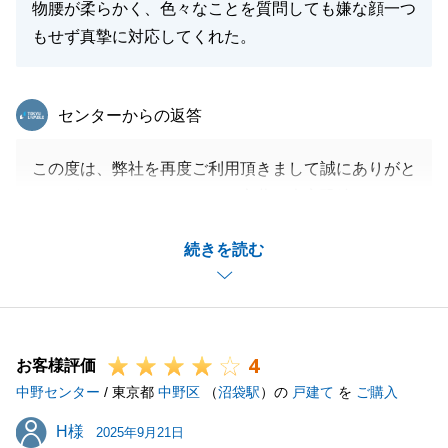
物腰が柔らかく、色々なことを質問しても嫌な顔一つ
もせず真摯に対応してくれた。
東急リバブル
センターからの返答
この度は、弊社を再度ご利用頂きまして誠にありがと
うございました。うれしいお言葉、大変恐縮です。
こちらこそ暑い中、ご内見頂きありがとうございまし
続きを読む
た。
無事にご決済まで終えることができたのも、I様にご
協力いただけたおかげでございます。
お住み替え後、気になることがございましたらお気軽
4
にご連絡頂けますと幸いです。
お客様評価
中野センター
今後とも東急リバブルをご愛顧のほどよろしくお願い
/ 東京都
中野区
（
沼袋駅
）の
戸建て
を
ご購入
いたします。
H様
H様
2025年9月21日