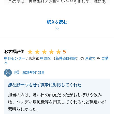
この度は、再度弊社とお取引いただきまして、誠にあ
りがとうございました。
今回は、売却の決済完了したタイミングで、いい物件
続きを読む
がみつかり、即内見、お申込みという、スピーディな
ご対応していただき、感謝しております。
今後も何かありましたら是非お手伝いをさせていただ
きたいと思います。
5
引き続き、よろしくお願いいたします。
お客様評価
中野センター
/ 東京都
中野区
（
新井薬師前駅
）の
戸建て
を
ご購
入
I様
I様
2025年9月21日
閉じる
嫌な顔一つもせず真摯に対応してくれた
担当の方は、暑い日の内見だったがおしぼりや飲み
物、ハンディ扇風機等を用意してくれるなど気遣いが
素晴らしかった。