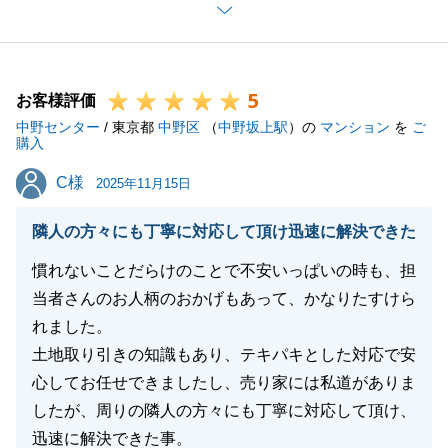
ありがとうございました。
私の配慮が足りず、ご希望に沿ったご提案をすること
ができず、大変申し訳ございませんでした。
5
今後、不動産に関してお困りごと等がございました
お客様評価
中野センター
ら、お気軽にお申し付けください。
/ 東京都
中野区
（
中野坂上駅
）の
マンション
を
ご
購入
今後とも、何卒宜しくお願いいたします。
C様
C様
2025年11月15日
隣人の方々にも丁寧に対応して頂け迅速に解決できた
閉じる
慣れないことだらけのことで不安いっぱいの時も、担
当者さんのお人柄のおかげもあって、かなりたすけら
れました。
土地取り引きの知識もあり、テキパキとした対応で安
心してお任せできましたし、売り家には私道がありま
したが、周りの隣人の方々にも丁寧に対応して頂け、
迅速に解決できた事。