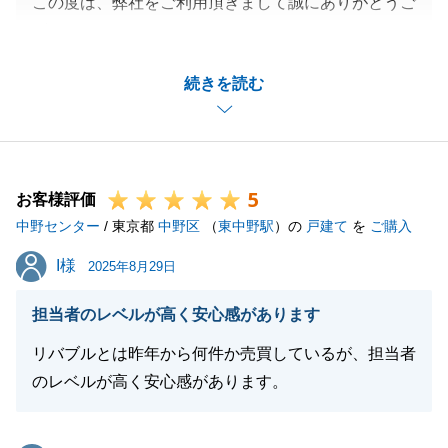
この度は、弊社をご利用頂きまして誠にありがとうご
ざいました。
初めての購入で不安もあったかと思いますが、無事に
続きを読む
お取引が終えることができたのも、Ｋ様のご協力があ
ったからです。誠にありがとうございました。
新居でのお住まいはいかがでしょうか。何か気になる
点がございましたらお気軽にお申し付けくださいま
5
せ。
お客様評価
中野センター
また、お近くの方で同じように物件を探されている方
/ 東京都
中野区
（
東中野駅
）の
戸建て
を
ご購入
がいらっしゃればお声がけ頂けますと幸いです。
I様
I様
2025年8月29日
今後とも東急リバブルをご愛顧のほどよろしくお願い
致します。
担当者のレベルが高く安心感があります
リバブルとは昨年から何件か売買しているが、担当者
のレベルが高く安心感があります。
閉じる