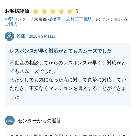
ます。
5
本当にありがとうございました。
お客様評価
中野センター
こちらでお手続きは完了となり、やり取り自体も少な
/ 東京都
板橋区
（
志村三丁目駅
）の
マンション
を
ご購入
くなりますが、不動産に関して何かお困り事等がござ
K様
K様
いましたら、
2025年9月11日
お気軽にお申し付けくださいませ。またお声がけいた
レスポンスが早く対応がとてもスムーズでした
だけると大変嬉しく思います。
今後とも、何卒よろしくお願い申し上げます。
不動産の相談してからのレスポンスが早く、対応がと
てもスムーズでした。
また少しでも気になった点に対して真摯に対応してい
ただき、不安なくマンションを購入することができま
閉じる
した。
東急リバブル
センターからの返答