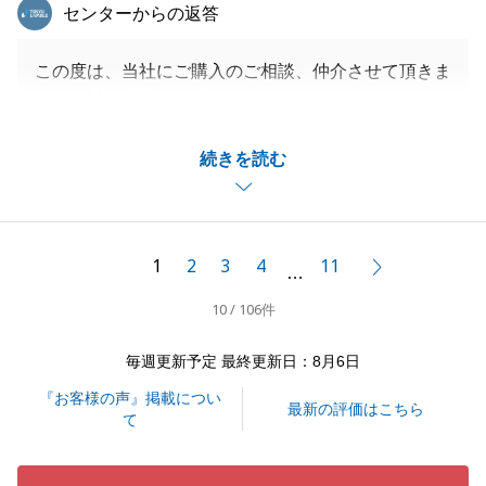
東急リバブル
センターからの返答
この度は、当社にご購入のご相談、仲介させて頂きま
して、誠に有難うございました。
I様におきましては、数多く、弊社にて取引させて頂
続きを読む
き、本当に感謝しております。
I様のお役に立てること、お喜び頂けることが何より
も嬉しく、やりがいに繋がっておりました。
今後も、何かお役に立てることがございましたらお気
1
2
3
4
11
次へ
…
軽にご連絡ください。
10 / 106件
I様ご家族のご多幸を心よりお祈り申し上げます。
毎週更新予定 最終更新日：8月6日
『お客様の声』掲載につい
閉じる
最新の評価はこちら
て