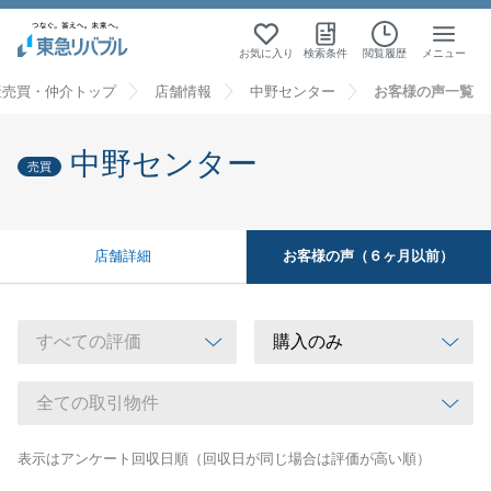
お気に入り
検索条件
閲覧履歴
メニュー
産売買・仲介トップ
店舗情報
中野センター
お客様の声一覧
中野センター
売買
お客様の声（６ヶ月以前）
店舗詳細
表示はアンケート回収日順（回収日が同じ場合は評価が高い順）