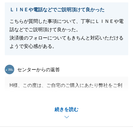
ＬＩＮＥや電話などでご説明頂けて良かった
閉じる
こちらが質問した事項について、丁寧にＬＩＮＥや電
話などでご説明頂けて良かった。
決済後のフォローについてもきちんと対応いただける
ようで安心感がある。
東急リバブル
センターからの返答
H様、この度は、ご自宅のご購入にあたり弊社をご利
用いただきまして、誠にありがとうございました。
ご希望に見合った物件をお探しする事ができて、本当
続きを読む
に良かったです。
無事にご決済まで完了できたのも、我々のご提案に対
し、H様が柔軟にご判断いただけた為だと考えており