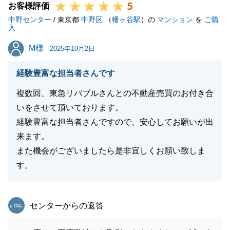
5
様にいろいろと早急にご対応頂けたおかげでございま
お客様評価
中野センター
す。誠にありがとうございました。
/ 東京都
中野区
（
幡ヶ谷駅
）の
マンション
を
ご購
入
お手続きは終了致しましたが、何か気になることがご
M様
M様
ざいましたらお気軽にお申し付けくださいませ。
2025年10月2日
今後とも東急リバブルをご愛顧のほどよろしくお願い
経験豊富な担当者さんです
いたします。
複数回、東急リバブルさんとの不動産売買のお付き合
いをさせて頂いております。
経験豊富な担当者さんですので、安心してお願いが出
閉じる
来ます。
また機会がございましたら是非宜しくお願い致しま
す。
東急リバブル
センターからの返答