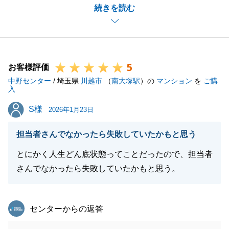
続きを読む
いつも快くご対応頂きましてありがとうございまし
た。K様の担当としてご購入のお手伝いに携わる事が
出来て大変嬉しく思っております。
また何かご相談等お力になれることがございましたら
5
是非ご連絡を頂戴できればと思っております。
お客様評価
中野センター
私共々、今後とも弊社を末永くご愛顧賜りますよう、
/ 埼玉県
川越市
（
南大塚駅
）の
マンション
を
ご購
入
お願い申し上げます。
S様
S様
2026年1月23日
担当者さんでなかったら失敗していたかもと思う
閉じる
とにかく人生どん底状態ってことだったので、担当者
さんでなかったら失敗していたかもと思う。
東急リバブル
センターからの返答