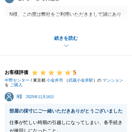
N様、この度は弊社をご利用いただきまして誠にあり
がとうございました。
また、ご多忙の中ご遠方からご対応いただきまして、
続きを読む
誠にありがとうございました。
スケジュールに関しても、こちらの要望にご了承いた
だいたり、お忙しい中でも早急にご返信いただき大変
助かりました。
5
今回のお取引を機会にまた当社をご利用頂けますと幸
お客様評価
中野センター
いです。
/ 東京都
小金井市
（
武蔵小金井駅
）の
マンション
を
ご購入
今後とも東急リバブルをご愛顧のほどよろしくお願い
I様
I様
申し上げます。
2025年11月16日
部屋の採寸にご一緒いただきありがとうございました
仕事が忙しい時期の引越しになってしまい、各手続き
閉じる
が後回しになったこと。