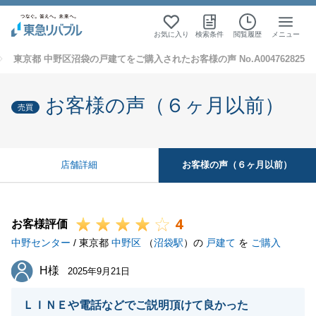
お気に入り
検索条件
閲覧履歴
メニュー
東京都 中野区沼袋の戸建てをご購入されたお客様の声 No.A004762825
お客様の声（６ヶ月以前）
売買
お客様の声（６ヶ月以前）
店舗詳細
4
お客様評価
中野センター
/ 東京都
中野区
（
沼袋駅
）の
戸建て
を
ご購入
H様
H様
2025年9月21日
ＬＩＮＥや電話などでご説明頂けて良かった