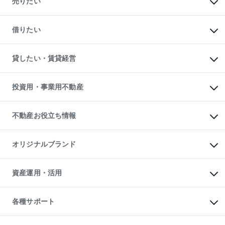
売りたい
中古マンションの購入
一戸建ての購入
マンションの売却・査定
新築一戸建ての購入
一戸建ての売却・査定
借りたい
中古一戸建ての購入
土地の売却・査定
土地の購入
スピードAI査定
不動産購入の流れ
物件を借りる
不動産売却について
注目キーワード物件特集
オフィス・店舗の賃貸
貸したい・賃貸経営
不動産査定について
購入ガイド
借りるときの流れ
売却サービス
借りるガイド
不動産売却の流れ
無料賃料査定
多言語対応
不動産買換えの流れ
マンション賃料データ
投資用・事業用不動産
売却ガイド
賃貸管理プラン
English
繁体中文
簡体中文
リロケーションについて
投資用不動産
貸すときの流れ
事業用不動産
不動産お役立ち情報
貸すガイド
マンション投資
投資用マンション
不動産AIアドバイザー Tellus Talk
マンション一棟
マンションライブラリー
オリジナルブランド
アパート経営
人気マンションランキング
アパート投資用物件
暮らしに役立つ不動産メディア

収益物件
当社売主リノベーションマンション
「Lnote」
ビル購入（ビル一棟）
一棟リノベーションマンション

資産運用・活用
不動産相場・不動産価格情報
投資用不動産の売却査定
L`GENTE（ルジェンテ）
不動産売却FAQ
事業用不動産の売却査定
区分リノベーションマンション

不動産コラム・ニュース
等価交換事業
海外不動産
Lideas（リディアス）
不動産用語集
不動産M&A
各種サポート
投資用一棟レジデンスWELL

不動産なんでもネット相談室
アセットマネジメント・出資
SQUARE（ウェルスクエア）
住まいの税金
不動産小口投資

シニア向けサポート
物件一括検索（購入＆賃貸）