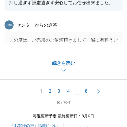
押し過ぎず謙虚過ぎず安心してお任せ出来ました。
東急リバブル
閉じる
センターからの返答
この度は、ご売却のご依頼頂きまして、誠に有難うご
ざいました。
I様よりこのようなお言葉を頂き、大変嬉しく思いま
続きを読む
す。
お母様、ご子息様にとても良くして頂き、とても印象
に残るお取引となりました。
今後も、お困りごと等ございましたら、お気軽にご連
1
2
3
4
8
次へ
…
絡ください。
10 / 76件
末筆ではございますが、I様ご家族のご多幸を心より
お祈り申し上げます。
毎週更新予定 最終更新日：8月6日
『お客様の声』掲載につい