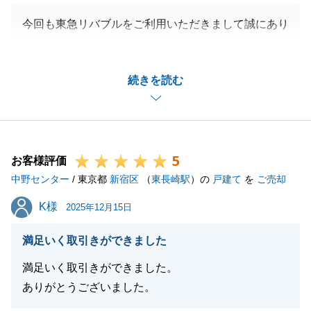
今回も東急リバブルをご利用いただきまして誠にあり
がとうございました。
決済に至るまで、いろいろとご協力をいただきました
続きを読む
お陰で無事にお取引を完了することができました。
また、お役に立てる機会がございましたら、全力でお
手伝いいたしますので、今後ともよろしくお願いいた
します。
5
お客様評価
中野センター
/ 東京都
新宿区
（
東長崎駅
）の
戸建て
を
ご売却
閉じる
K様
K様
2025年12月15日
満足いく取引きができました
満足いく取引きができました。
ありがとうございました。