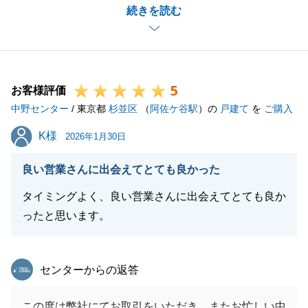
続きを読む
とができました。
今後も何か不動産に関することでお困りのことがござ
いましたらお気軽にお申し付けください。
5
お客様評価
中野センター
/ 東京都
杉並区
（
阿佐ケ谷駅
）の
戸建て
を
ご購入
閉じる
K様
K様
2026年1月30日
良い営業さんに出会えてとても良かった
タイミングよく、良い営業さんに出会えてとても良か
ったと思います。
東急リバブル
センターからの返答
この度は弊社にてお取引をいただき、またお忙しい中