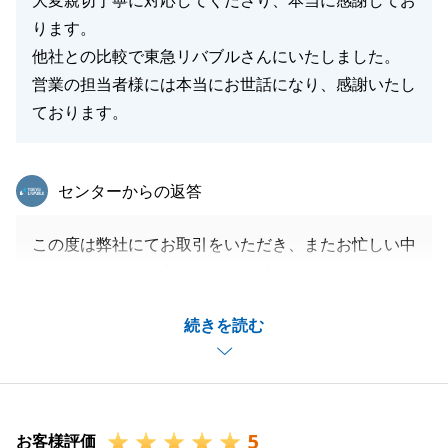
大変親切丁寧に対応してくださり、本当に感謝してお
閉じる
ります。
他社との比較で東急リバブルさんにいたしました。
営業の担当者様には本当にお世話になり、感謝いたし
ております。
東急リバブル
センターからの返答
この度は弊社にてお取引をいただき、またお忙しい中
アンケートにご協力いただき、誠にありがとうござい
ました。
続きを読む
いつも快くお電話、メールにてご連絡いただき、度々
ご自宅までお邪魔させていただきまして、ありがとう
ございました。
H様の担当として、ご売却のお手伝いに携わることが
5
できて大変嬉しく思っております。
お客様評価