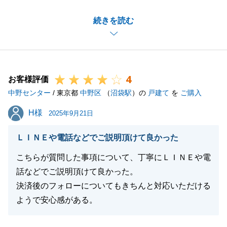
こちらこそ暑い中、ご内見頂きありがとうございまし
続きを読む
た。
無事にご決済まで終えることができたのも、I様にご
協力いただけたおかげでございます。
お住み替え後、気になることがございましたらお気軽
4
にご連絡頂けますと幸いです。
お客様評価
中野センター
今後とも東急リバブルをご愛顧のほどよろしくお願い
/ 東京都
中野区
（
沼袋駅
）の
戸建て
を
ご購入
いたします。
H様
H様
2025年9月21日
ＬＩＮＥや電話などでご説明頂けて良かった
閉じる
こちらが質問した事項について、丁寧にＬＩＮＥや電
話などでご説明頂けて良かった。
決済後のフォローについてもきちんと対応いただける
ようで安心感がある。