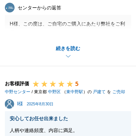
東急リバブル
センターからの返答
H様、この度は、ご自宅のご購入にあたり弊社をご利
用いただきまして、誠にありがとうございました。
ご希望に見合った物件をお探しする事ができて、本当
続きを読む
に良かったです。
無事にご決済まで完了できたのも、我々のご提案に対
し、H様が柔軟にご判断いただけた為だと考えており
ます。
5
本当にありがとうございました。
お客様評価
中野センター
こちらでお手続きは完了となり、やり取り自体も少な
/ 東京都
中野区
（
東中野駅
）の
戸建て
を
ご売却
くなりますが、不動産に関して何かお困り事等がござ
I様
I様
2025年8月30日
いましたら、
お気軽にお申し付けくださいませ。またお声がけいた
安心してお任せ出来ました
だけると大変嬉しく思います。
人柄や連絡頻度、内容に満足。
今後とも、何卒よろしくお願い申し上げます。