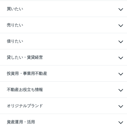
買いたい
マンションの購入
新築・分譲マンションの購入
売りたい
中古マンションの購入
一戸建ての購入
マンションの売却・査定
新築一戸建ての購入
一戸建ての売却・査定
借りたい
中古一戸建ての購入
土地の売却・査定
土地の購入
スピードAI査定
不動産購入の流れ
物件を借りる
不動産売却について
注目キーワード物件特集
オフィス・店舗の賃貸
貸したい・賃貸経営
不動産査定について
購入ガイド
借りるときの流れ
売却サービス
借りるガイド
不動産売却の流れ
無料賃料査定
多言語対応
不動産買換えの流れ
マンション賃料データ
投資用・事業用不動産
売却ガイド
賃貸管理プラン
English
繁体中文
簡体中文
リロケーションについて
投資用不動産
貸すときの流れ
事業用不動産
不動産お役立ち情報
貸すガイド
マンション投資
投資用マンション
不動産AIアドバイザー Tellus Talk
マンション一棟
マンションライブラリー
オリジナルブランド
アパート経営
人気マンションランキング
アパート投資用物件
暮らしに役立つ不動産メディア

収益物件
当社売主リノベーションマンション
「Lnote」
ビル購入（ビル一棟）
一棟リノベーションマンション

資産運用・活用
不動産相場・不動産価格情報
投資用不動産の売却査定
L`GENTE（ルジェンテ）
不動産売却FAQ