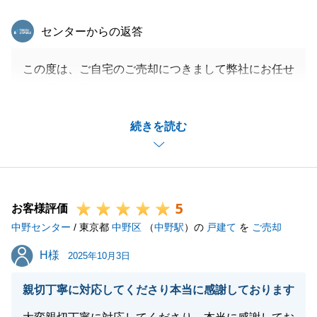
東急リバブル
センターからの返答
この度は、ご自宅のご売却につきまして弊社にお任せ
頂き誠に有難うございました。
迅速にご対応頂きましたのでスムーズにお取引が完了
続きを読む
出来ました。
今後は、名古屋でも東京でも不動産の事でご相談御座
いましたら是非、お気軽にご連絡頂戴出来れば幸いで
ございます。
5
また、お知り合いの方などでも不動産の事で相談ござ
お客様評価
中野センター
いましたらご紹介頂ければ幸いでございます。
/ 東京都
中野区
（
中野駅
）の
戸建て
を
ご売却
この度は、誠に有難うございました。今後ともどうぞ
H様
H様
2025年10月3日
宜しくお願い申し上げます。
親切丁寧に対応してくださり本当に感謝しております