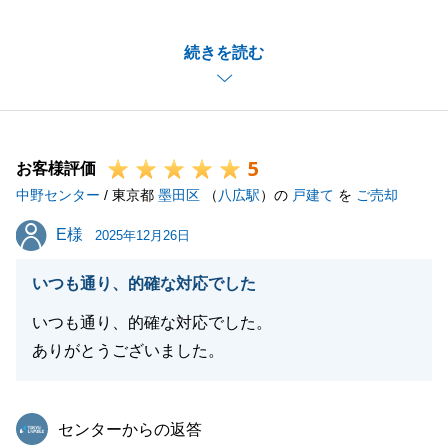
ました。
続きを読む
いつも快くご対応頂きましてありがとうございまし
た。D様の担当としてご売却のお手伝いに携わる事が
出来て大変嬉しく思っております。
また何かご相談等お力になれることがございましたら
5
是非ご連絡を頂戴できればと思っております。
お客様評価
中野センター
私共々、今後とも弊社を末永くご愛顧賜りますよう、
/ 東京都
墨田区
（
八広駅
）の
戸建て
を
ご売却
お願い申し上げます。
E様
E様
2025年12月26日
いつも通り、的確な対応でした
閉じる
いつも通り、的確な対応でした。
ありがとうございました。
東急リバブル
センターからの返答