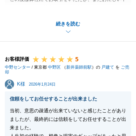
アンケートにご協力いただき、誠にありがとうござい
ました。
続きを読む
いつも快くご対応頂きましてありがとうございまし
た。K様の担当としてご購入のお手伝いに携わる事が
出来て大変嬉しく思っております。
また何かご相談等お力になれることがございましたら
5
是非ご連絡を頂戴できればと思っております。
お客様評価
中野センター
私共々、今後とも弊社を末永くご愛顧賜りますよう、
/ 東京都
中野区
（
新井薬師前駅
）の
戸建て
を
ご売
却
お願い申し上げます。
K様
K様
2026年1月24日
信頼をしてお任せすることが出来ました
閉じる
当初、意思の疎通が出来ていないと感じたことがあり
ましたが、最終的には信頼をしてお任せすることが出
来ました。