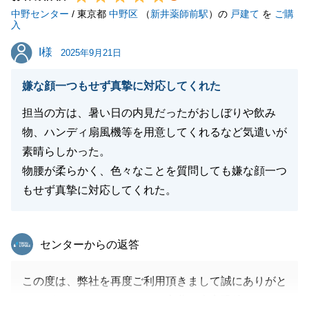
中野センター
また何かご相談等お力になれることがございました
/ 東京都
中野区
（
新井薬師前駅
）の
戸建て
を
ご購
入
ら、是非ご連絡を頂戴できればと思っております。
I様
I様
皆様のご健康とご多幸をお祈り申し上げます。
2025年9月21日
嫌な顔一つもせず真摯に対応してくれた
担当の方は、暑い日の内見だったがおしぼりや飲み
閉じる
物、ハンディ扇風機等を用意してくれるなど気遣いが
素晴らしかった。
物腰が柔らかく、色々なことを質問しても嫌な顔一つ
もせず真摯に対応してくれた。
東急リバブル
センターからの返答
この度は、弊社を再度ご利用頂きまして誠にありがと
うございました。うれしいお言葉、大変恐縮です。