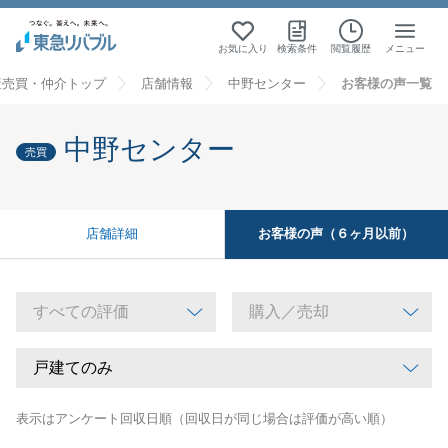
お気に入り
検索条件
閲覧履歴
メニュー
産売買・仲介トップ
店舗情報
中野センター
お客様の声一覧
中野センター
売買
お客様の声（６ヶ月以前）
店舗詳細
表示はアンケート回収日順（回収日が同じ場合は評価が高い順）