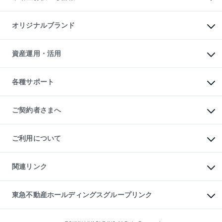
マンション投資
投資用マンション
不動産AIアドバイザー Tellus Talk
マンション一棟
マンションライブラリー
オリジナルブランド
アパート経営
人気マンションランキング
アパート投資用物件
暮らしに役立つ不動産メディア

収益物件
当社売主リノベーションマンション
「Lnote」
ビル購入（ビル一棟）
一棟リノベーションマンション

資産運用・活用
不動産相場・不動産価格情報
投資用不動産の売却査定
L`GENTE（ルジェンテ）
不動産売却FAQ
事業用不動産の売却査定
区分リノベーションマンション

不動産コラム・ニュース
等価交換事業
海外不動産
Lideas（リディアス）
不動産用語集
不動産M&A
各種サポート
投資用一棟レジデンスWELL

不動産なんでもネット相談室
アセットマネジメント・出資
SQUARE（ウェルスクエア）
住まいの税金
不動産小口投資

シニア向けサポート
物件一括検索（購入＆賃貸）
LEGACIA（レガシア）
相続サポート
ご契約者さまへ
リフォームサポート
ご契約者さまサポートメニュー
ご紹介・再契約特典
ご利用について
入居者様専用-各種ご案内（賃貸）
東急こすもす会「こすもすWeb」
本人確認に関するお客様へのお願い
金融商品取引について
関連リンク
東急リバブル ソーシャルメディアポリシー
ご意見・お問い合わせ（金融商品取引専用の相談・お問い合わせ窓口）
すまいValue
保険募集におけるプライバシー・ポリシー
これからご結婚される方に東急百貨店のブライダルクラブ
東急不動産ホールディングスグループリンク
ダイレクトメール（郵送物）・Eメールなどの送付停止について
人材サービスのご用命は 東急リバブルスタッフ株式会社まで
宅地建物取引業者の皆様へ
東北の逸品を贈ります 東北すぐれものセレクション
東急不動産
民泊の開業・運営のご相談は「ReINN株式会社」まで
東急コミュニティー