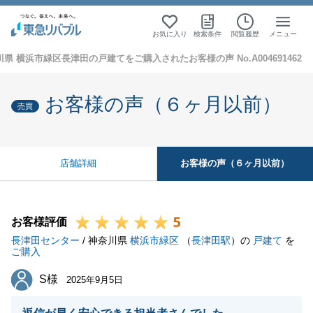
お気に入り
検索条件
閲覧履歴
メニュー
県 横浜市緑区長津田の戸建てをご購入されたお客様の声 No.A004691462
お客様の声（６ヶ月以前）
売買
お客様の声（６ヶ月以前）
店舗詳細
5
お客様評価
長津田センター
/ 神奈川県
横浜市緑区
（
長津田駅
）の
戸建て
を
ご購入
S様
S様
2025年9月5日