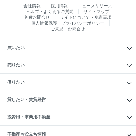
会社情報
採用情報
ニュースリリース
ヘルプ・よくあるご質問
サイトマップ
各種お問合せ
サイトについて・免責事項
個人情報保護・プライバシーポリシー
ご意見・お問合せ
買いたい
マンションの購入
新築・分譲マンションの購入
売りたい
中古マンションの購入
一戸建ての購入
マンションの売却・査定
新築一戸建ての購入
一戸建ての売却・査定
借りたい
中古一戸建ての購入
土地の売却・査定
土地の購入
スピードAI査定
不動産購入の流れ
物件を借りる
不動産売却について
注目キーワード物件特集
オフィス・店舗の賃貸
貸したい・賃貸経営
不動産査定について
購入ガイド
借りるときの流れ
売却サービス
借りるガイド
不動産売却の流れ
無料賃料査定
多言語対応
不動産買換えの流れ
マンション賃料データ
投資用・事業用不動産
売却ガイド
賃貸管理プラン
English
繁体中文
簡体中文
リロケーションについて
投資用不動産
貸すときの流れ
事業用不動産
不動産お役立ち情報
貸すガイド