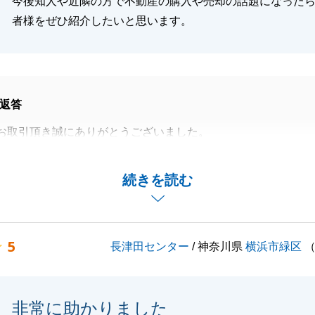
今後知人や近隣の方で不動産の購入や売却の話題になった
者様をぜひ紹介したいと思います。
返答
お取引頂き誠にありがとうございました。
頂きありがとうございます。
様のご協力あってこそでございます。
続きを読む
お声がけを頂いたおかげで、測量もトラブルなく終了し、無
ることができました。
などのご紹介もお待ち申し上げております。
5
長津田センター
/ 神奈川県
横浜市緑区
よろしくお願いいたします。
非常に助かりました