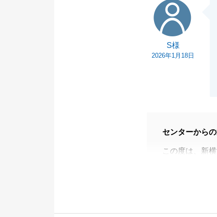
S様
S様
2026年1月18日
センターからの
この度は、新横
した。_
人生に何度もな
役にたてたこと
売却も含めてで