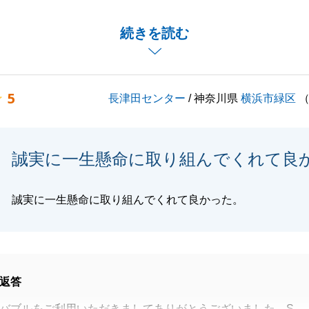
頂戴し、感謝の気持ちでいっぱいです。
却ご相談段階でお知り合いの不動産議者様含め複数や競合し
続きを読む
の提案でご承諾いただき、お任せいただきました。
ご満足いただける条件で無事成約できたことを、大変嬉しく
5
長津田センター
/ 神奈川県
横浜市緑区
らなるご多幸を心よりお祈り申し上げます。
賜りますよう、よろしくお願いいたします。
誠実に一生懸命に取り組んでくれて良
閉じる
誠実に一生懸命に取り組んでくれて良かった。
返答
バブルをご利用いただきましてありがとうございました。S