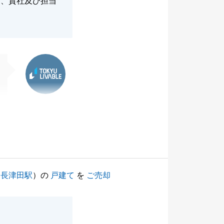
ら、貴社及び担当
東急リバブル
（
長津田駅
）の
戸建て
を
ご売却