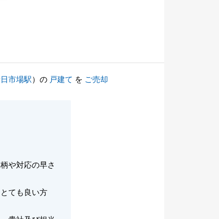
十日市場駅
）の
戸建て
を
ご売却
人柄や対応の早さ
。
なとても良い方