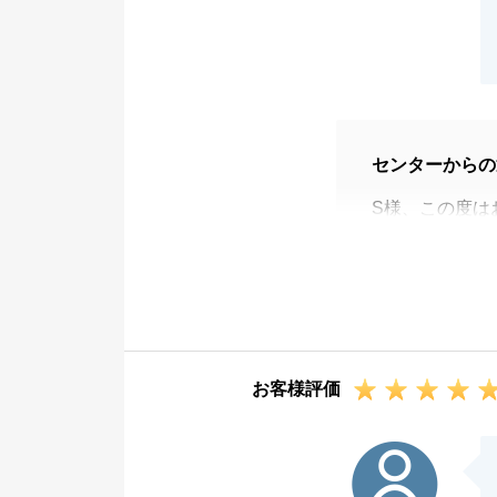
センターからの
S様、この度は
お褒めの言葉を
ただ、これもＳ
周囲の方に自ら
事に決済を迎え
是非、ご友人様
お客様評価
今後とも末永く
O様