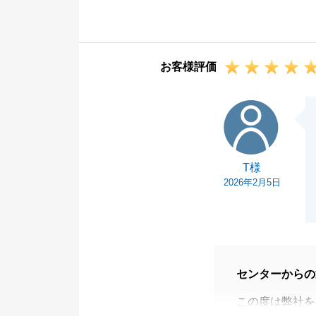
不動産という大
お任せいただく
そのため、私の
お客様評価
喜びであり、大
お引渡しが完了
T様
タートかと存じ
お住まいになら
どでご不明な点
T様
その際は、いつ
2026年2月5日
センターからの
この度は弊社を