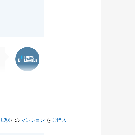
東急リバブル
鴨居駅
）の
マンション
を
ご購入