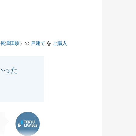
（
長津田駅
）の
戸建て
を
ご購入
かった
東急リバブル