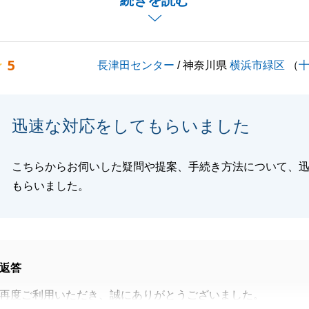
続きを読む
切なお取引をお手伝いさせていただく上で、Y様に安心して
ことを第一に考えておりました。
対応についてそのように感じていただけたことは、何よりの
5
長津田センター
/ 神奈川県
横浜市緑区
（
きな励みとなります。
し、一つの区切りとなりますが、これからが新しい生活のス
ます。
迅速な対応をしてもらいました
れてから、何かお困りごとやご相談、また税務関係の書類な
が出てくることもあるかと思います。
でもお気軽に弊社までお声がけください。
こちらからお伺いした疑問や提案、手続き方法について、
もらいました。
閉じる
返答
再度ご利用いただき、誠にありがとうございました。