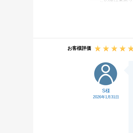
様のお役に立て
特に「誠実に一
締まる思いであ
いただいたお言
ります。
お客様評価
また何かお困り
もお気軽にお声
S様
今後とも、変わ
S様
2026年1月31日