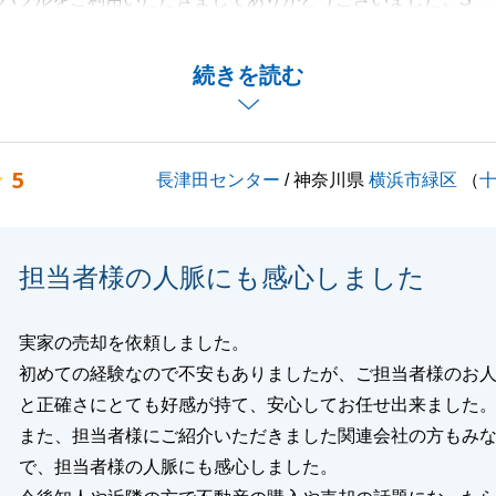
て光栄に思います。
生懸命に取り組んでくれた」とのお言葉を拝見し、身の引き
続きを読む
るとともに、大きな励みをいただきました。
葉を糧に、今後もより一層ご期待に沿えるよう精進してまい
5
長津田センター
/ 神奈川県
横浜市緑区
（
ごとや、私にお手伝いできることがございましたら、いつで
がけください。
らぬお引き立てを賜りますようお願い申し上げます。
担当者様の人脈にも感心しました
実家の売却を依頼しました。
閉じる
初めての経験なので不安もありましたが、ご担当者様のお
と正確さにとても好感が持て、安心してお任せ出来ました
また、担当者様にご紹介いただきました関連会社の方もみ
で、担当者様の人脈にも感心しました。