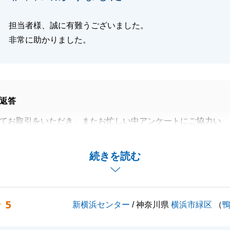
閉じる
担当者様、誠に有難うございました。
非常に助かりました。
返答
てお取引をいただき、またお忙しい中アンケートにご協力い
りがとうございました。
住まいのご売却を、微力ながらお手伝いでき、またお役にた
続きを読む
栄でございます。
あり、スムーズにお引渡しまで迎えることができました。
ことでお困りのことがございましたら、お気軽にご連絡いた
5
新横浜センター
/ 神奈川県
横浜市緑区
（
ます。