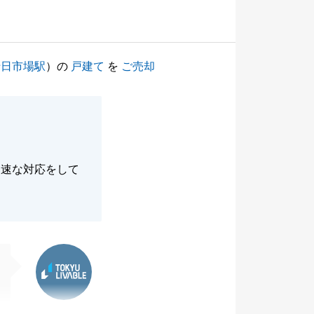
十日市場駅
）の
戸建て
を
ご売却
迅速な対応をして
東急リバブル