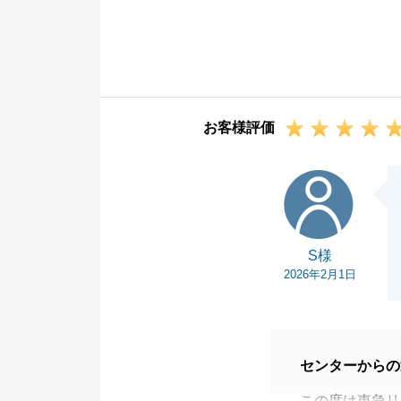
温かいお言葉を
Ｔ様には、ご売
ている中、弊社
弊社としても、
思います。
お客様評価
Ｔ様ご家族のさ
今後ともご愛顧
S様
S様
2026年2月1日
センターからの
この度は東急リ