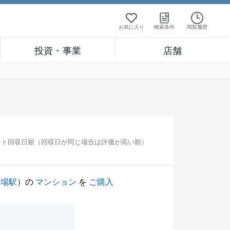
お気に入り
検索条件
閲覧履歴
投資・事業
店舗
ート回収日順（回収日が同じ場合は評価が高い順）
市場駅
）の
マンション
を
ご購入