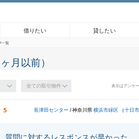
借りたい
貸したい
声一覧
６ヶ月以前）
表示はアンケ
5
長津田センター
/ 神奈川県
横浜市緑区
（
十日
質問に対するレスポンスが早かった