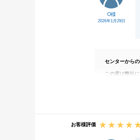
O様
2026年1月29日
センターからの
この度は弊社に
ただき、誠にあ
O様の大切なお
てたこと大変光
O様のご協力も
今後も不動産の
お客様評価
だければと存じ