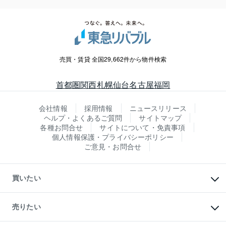
売買・賃貸 全国29,662件から物件検索
首都圏
関西
札幌
仙台
名古屋
福岡
会社情報
採用情報
ニュースリリース
ヘルプ・よくあるご質問
サイトマップ
各種お問合せ
サイトについて・免責事項
個人情報保護・プライバシーポリシー
ご意見・お問合せ
買いたい
マンションの購入
新築・分譲マンションの購入
売りたい
中古マンションの購入
一戸建ての購入
マンションの売却・査定