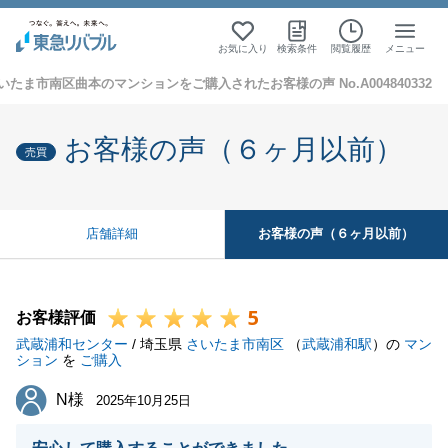
お気に入り
検索条件
閲覧履歴
メニュー
いたま市南区曲本のマンションをご購入されたお客様の声 No.A004840332
お客様の声（６ヶ月以前）
売買
お客様の声（６ヶ月以前）
店舗詳細
5
お客様評価
武蔵浦和センター
/ 埼玉県
さいたま市南区
（
武蔵浦和駅
）の
マン
ション
を
ご購入
N様
N様
2025年10月25日