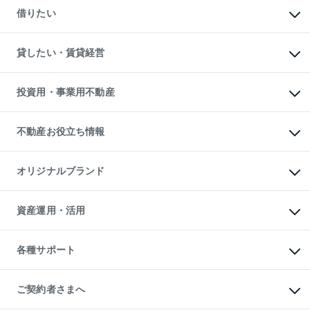
新築一戸建ての購入
一戸建ての売却・査定
借りたい
中古一戸建ての購入
土地の売却・査定
土地の購入
スピードAI査定
不動産購入の流れ
物件を借りる
不動産売却について
注目キーワード物件特集
オフィス・店舗の賃貸
貸したい・賃貸経営
不動産査定について
購入ガイド
借りるときの流れ
売却サービス
借りるガイド
不動産売却の流れ
無料賃料査定
多言語対応
不動産買換えの流れ
マンション賃料データ
投資用・事業用不動産
売却ガイド
賃貸管理プラン
English
繁体中文
簡体中文
リロケーションについて
投資用不動産
貸すときの流れ
事業用不動産
不動産お役立ち情報
貸すガイド
マンション投資
投資用マンション
不動産AIアドバイザー Tellus Talk
マンション一棟
マンションライブラリー
オリジナルブランド
アパート経営
人気マンションランキング
アパート投資用物件
暮らしに役立つ不動産メディア

収益物件
当社売主リノベーションマンション
「Lnote」
ビル購入（ビル一棟）
一棟リノベーションマンション

資産運用・活用
不動産相場・不動産価格情報
投資用不動産の売却査定
L`GENTE（ルジェンテ）
不動産売却FAQ
事業用不動産の売却査定
区分リノベーションマンション

不動産コラム・ニュース
等価交換事業
海外不動産
Lideas（リディアス）
不動産用語集
不動産M&A
各種サポート
投資用一棟レジデンスWELL

不動産なんでもネット相談室
アセットマネジメント・出資
SQUARE（ウェルスクエア）
住まいの税金
不動産小口投資

シニア向けサポート
物件一括検索（購入＆賃貸）
LEGACIA（レガシア）
相続サポート
ご契約者さまへ
リフォームサポート