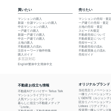
買いたい
売りたい
マンションの購入
マンションの売却・査
新築・分譲マンションの購入
一戸建ての売却・査定
中古マンションの購入
土地の売却・査定
一戸建ての購入
スピードAI査定
新築一戸建ての購入
不動産売却について
中古一戸建ての購入
不動産査定について
土地の購入
売却サービス
不動産購入の流れ
不動産売却の流れ
注目キーワード物件特集
不動産買換えの流れ
購入ガイド
売却ガイド
多言語対応
English
繁体中文
簡体中文
オリジナルブランド
不動産お役立ち情報
当社売主リノベーショ
不動産AIアドバイザー Tellus Talk
一棟リノベーションマン
マンションライブラリー
L`GENTE（ルジェンテ
人気マンションランキング
区分リノベーションマン
暮らしに役立つ不動産メディア

Lideas（リディアス）
「Lnote」
投資用一棟レジデンスWE
不動産相場・不動産価格情報