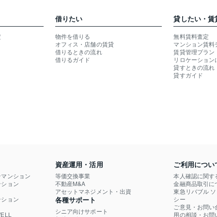
借りたい
貸したい・賃
定
物件を借りる
無料賃料査定
オフィス・店舗の賃貸
マンション賃料
借りるときの流れ
賃貸管理プラン
借りるガイド
リロケーション
貸すときの流れ
貸すガイド
資産運用・活用
ご利用につい
ンマンション
等価交換事業
本人確認に関す
ション

不動産M&A
金融商品取引に
）
アセットマネジメント・出資
東急リバブル 
ション

各種サポート
シー
ご意見・お問い
シニア向けサポート
LL

用の相談・お問