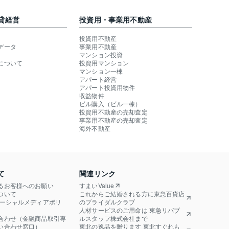
貸経営
投資用・事業用不動産
投資用不動産
データ
事業用不動産
マンション投資
について
投資用マンション
マンション一棟
アパート経営
アパート投資用物件
収益物件
ビル購入（ビル一棟）
投資用不動産の売却査定
事業用不動産の売却査定
海外不動産
て
関連リンク
るお客様へのお願い
すまいValue
ついて
これからご結婚される方に東急百貨店
ソーシャルメディアポリ
のブライダルクラブ
人材サービスのご用命は 東急リバブ
合わせ（金融商品取引専
ルスタッフ株式会社まで
い合わせ窓口）
東北の逸品を贈ります 東北すぐれも