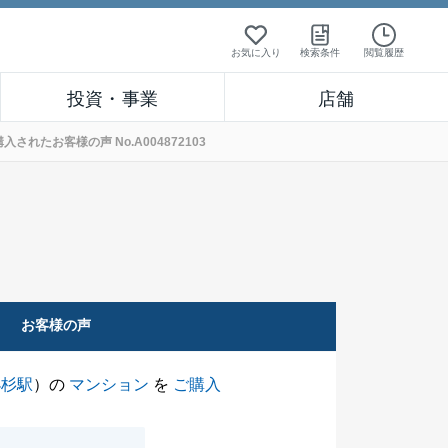
お気に入り
検索条件
閲覧履歴
投資・事業
店舗
れたお客様の声 No.A004872103
お客様の声
小杉駅
）の
マンション
を
ご購入