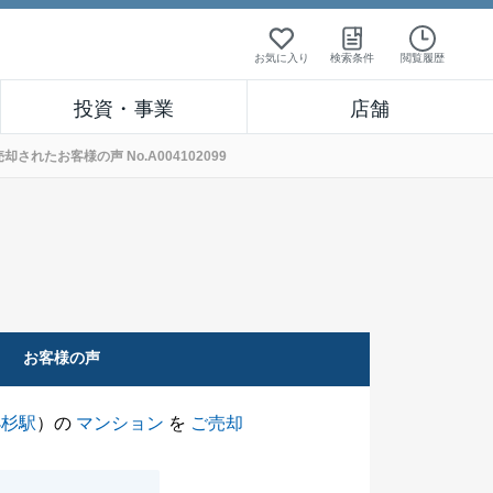
お気に入り
検索条件
閲覧履歴
投資・事業
店舗
れたお客様の声 No.A004102099
お客様の声
小杉駅
）の
マンション
を
ご売却