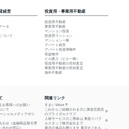
貸経営
投資用・事業用不動産
投資用不動産
データ
事業用不動産
マンション投資
について
投資用マンション
マンション一棟
アパート経営
アパート投資用物件
収益物件
ビル購入（ビル一棟）
投資用不動産の売却査定
事業用不動産の売却査定
海外不動産
て
関連リンク
るお客様へのお願い
すまいValue
ついて
これからご結婚される方に東急百貨店
ソーシャルメディアポリ
のブライダルクラブ
人材サービスのご用命は 東急リバブ
合わせ（金融商品取引専
ルスタッフ株式会社まで
い合わせ窓口）
東北の逸品を贈ります 東北すぐれも