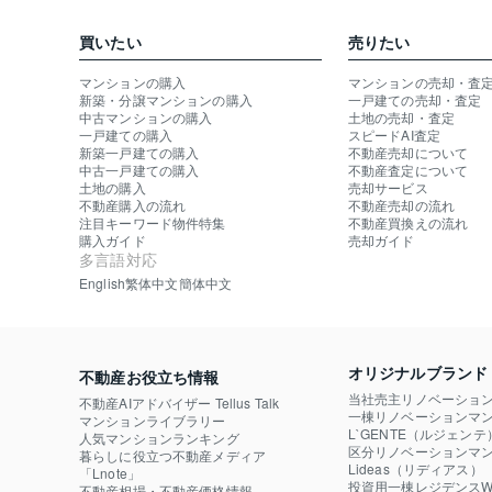
買いたい
売りたい
マンションの購入
マンションの売却・査
新築・分譲マンションの購入
一戸建ての売却・査定
中古マンションの購入
土地の売却・査定
一戸建ての購入
スピードAI査定
新築一戸建ての購入
不動産売却について
中古一戸建ての購入
不動産査定について
土地の購入
売却サービス
不動産購入の流れ
不動産売却の流れ
注目キーワード物件特集
不動産買換えの流れ
購入ガイド
売却ガイド
多言語対応
English
繁体中文
簡体中文
オリジナルブランド
不動産お役立ち情報
当社売主リノベーショ
不動産AIアドバイザー Tellus Talk
一棟リノベーションマン
マンションライブラリー
L`GENTE（ルジェンテ
人気マンションランキング
区分リノベーションマン
暮らしに役立つ不動産メディア

Lideas（リディアス）
「Lnote」
投資用一棟レジデンスWE
不動産相場・不動産価格情報