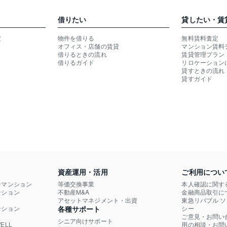
借りたい
貸したい・賃
定
物件を借りる
無料賃料査定
オフィス・店舗の賃貸
マンション賃料
借りるときの流れ
賃貸管理プラン
借りるガイド
リロケーション
貸すときの流れ
貸すガイド
資産運用・活用
ご利用につい
ンマンション
等価交換事業
本人確認に関す
ション

不動産M&A
金融商品取引に
）
アセットマネジメント・出資
東急リバブル 
ション

各種サポート
シー
ご意見・お問い
シニア向けサポート
LL

用の相談・お問